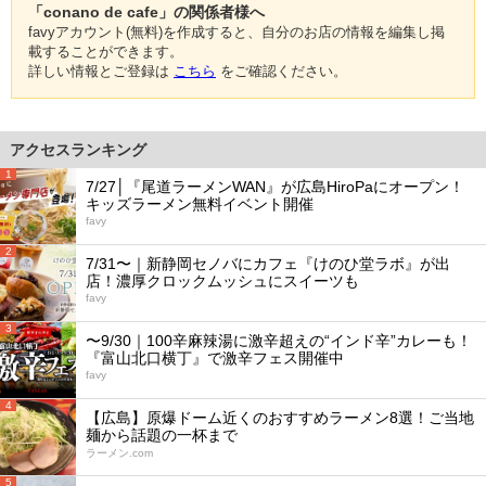
「conano de cafe」の関係者様へ
favyアカウント(無料)を作成すると、自分のお店の情報を編集し掲
載することができます。
詳しい情報とご登録は
こちら
をご確認ください。
アクセスランキング
1
7/27│『尾道ラーメンWAN』が広島HiroPaにオープン！
キッズラーメン無料イベント開催
favy
2
7/31〜｜新静岡セノバにカフェ『けのひ堂ラボ』が出
店！濃厚クロックムッシュにスイーツも
favy
3
〜9/30｜100辛麻辣湯に激辛超えの“インド辛”カレーも！
『富山北口横丁』で激辛フェス開催中
favy
4
【広島】原爆ドーム近くのおすすめラーメン8選！ご当地
麺から話題の一杯まで
ラーメン.com
5