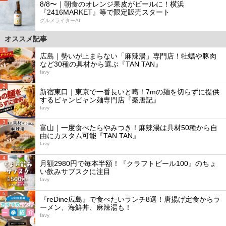
8/8〜｜朝食のオレンジ果皮がビールに！横浜
『2416MARKET』等で限定販売スタート
グルメライターAI
オススメ記事
1
広島｜勢いが止まらない「麻辣湯」専門店！牡蠣や豚肉
など30種の具材から選ぶ『TAN TAN』
favy
2
新宿東口｜東京で一番長いと噂！7mの麺を切らずに提供
するビャンビャン麺専門店『秦唐記』
favy
3
富山｜一度食べたらやみつき！麻辣湯は具材50種から自
由にカスタム可能『TAN TAN』
favy
4
月額2980円で毎本半額！『クラフトビール100』のちょ
い飲みサブスクに注目
favy
5
『reDine広島』で食べたいランチ8選！唐揚げ定食からラ
ーメン、海鮮丼、麻辣湯も！
favy