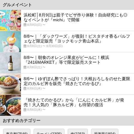
グルメイベント
浜松町│8月9日は親子でピザ作り体験！自由研究にも◎
なイベントが『michi』で開催
8月9日(日) 〜
8/8〜｜「ダックワーズ」が復刻！ピスタチオ香るパルフ
ェなど限定販売『ヨックモック青山本店』
8月8日(土) 〜 8月30日(日)
8/8〜｜朝食のオレンジ果皮がビールに！横浜
『2416MARKET』等で限定販売スタート
8月8日(土) 〜
8/6〜｜ゆずぽん酢でさっぱり！大根おろしをのせた夏限
定のカルビ丼を販売『焼きたてのかるび』
8月6日(木) 〜
『焼きたてのかるび』から「にんにくカルビ丼」が発
売！大人気の「豚カルビ丼」も待望の復活
8月6日(木) 〜
おすすめカテゴリー
東京都(7546)
ラーメン(2305)
肉(2253)
居酒屋(1804)