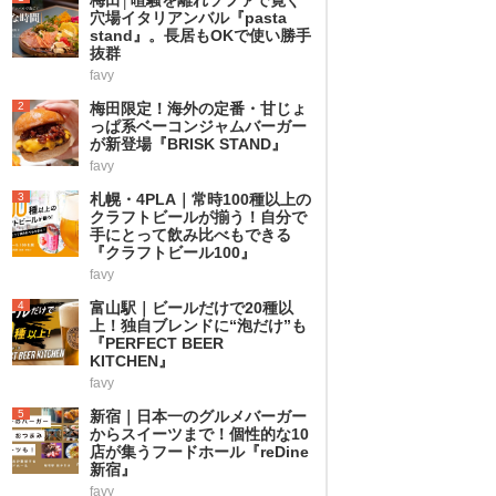
穴場イタリアンバル『pasta
stand』。長居もOKで使い勝手
抜群
favy
2
梅田限定！海外の定番・甘じょ
っぱ系ベーコンジャムバーガー
が新登場『BRISK STAND』
favy
3
札幌・4PLA｜常時100種以上の
クラフトビールが揃う！自分で
手にとって飲み比べもできる
『クラフトビール100』
favy
4
富山駅｜ビールだけで20種以
上！独自ブレンドに“泡だけ”も
『PERFECT BEER
KITCHEN』
favy
5
新宿｜日本一のグルメバーガー
からスイーツまで！個性的な10
店が集うフードホール『reDine
新宿』
favy