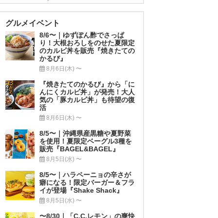
グルメイベント
8/6〜｜ゆずぽん酢でさっぱ
り！大根おろしをのせた夏限定
のカルビ丼を販売『焼きたての
かるび』
8月6日(木) 〜
『焼きたてのかるび』から「に
んにくカルビ丼」が発売！大人
気の「豚カルビ丼」も待望の復
活
8月6日(木) 〜
8/5〜｜沖縄県産黒糖や夏野菜
を使用！夏限定ベーグル3種を
販売『BAGEL&BAGEL』
8月5日(水) 〜
8/5〜｜ハラペーニョの辛さが
癖になる！限定バーガー＆フラ
イが登場『Shake Shack』
8月5日(水) 〜
〜8/30｜「C.C.レモン」の爽快