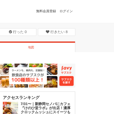
無料会員登録
ログイン
行った
0
行きたい
8
地図
アクセスランキング
1
7/31〜｜新静岡セノバにカフェ
『けのひ堂ラボ』が出店！濃厚
クロックムッシュにスイーツも