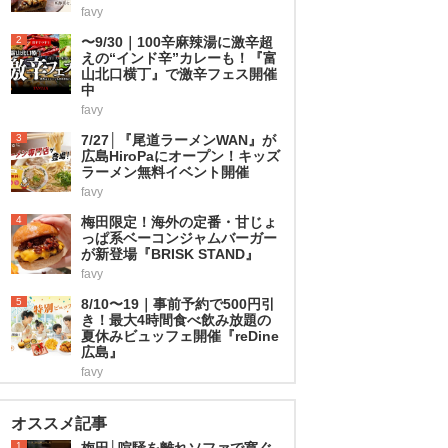
favy
2
〜9/30｜100辛麻辣湯に激辛超
えの“インド辛”カレーも！『富
山北口横丁』で激辛フェス開催
中
favy
3
7/27│『尾道ラーメンWAN』が
広島HiroPaにオープン！キッズ
ラーメン無料イベント開催
favy
4
梅田限定！海外の定番・甘じょ
っぱ系ベーコンジャムバーガー
が新登場『BRISK STAND』
favy
5
8/10〜19｜事前予約で500円引
き！最大4時間食べ飲み放題の
夏休みビュッフェ開催『reDine
広島』
favy
オススメ記事
1
梅田│喧騒を離れソファで寛ぐ