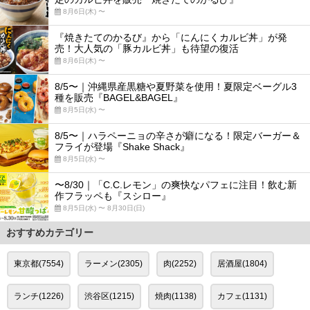
8月6日(木) 〜
『焼きたてのかるび』から「にんにくカルビ丼」が発
売！大人気の「豚カルビ丼」も待望の復活
8月6日(木) 〜
8/5〜｜沖縄県産黒糖や夏野菜を使用！夏限定ベーグル3
種を販売『BAGEL&BAGEL』
8月5日(水) 〜
8/5〜｜ハラペーニョの辛さが癖になる！限定バーガー＆
フライが登場『Shake Shack』
8月5日(水) 〜
〜8/30｜「C.C.レモン」の爽快なパフェに注目！飲む新
作フラッペも『スシロー』
8月5日(水) 〜 8月30日(日)
おすすめカテゴリー
東京都(7554)
ラーメン(2305)
肉(2252)
居酒屋(1804)
ランチ(1226)
渋谷区(1215)
焼肉(1138)
カフェ(1131)