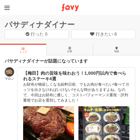
パサディナダイナー
行った
0
行きたい
8
記事
地図
トップ
パサディナダイナーが話題になっています
【梅田】肉の旨味を味わおう！1,000円以内で食べら
れるステーキ4選
マロン
お財布が物寂しくなる給料日前、でもお肉が食べたい!食べてガ
ッツを出さなければいけない!そんな時がありますよね。なの
で、今回はお財布に優しく、コストパフォーマンス重視・評判
重視でお店を選別してみました！