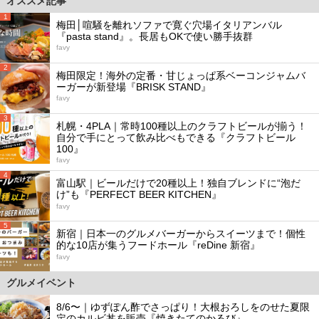
オススメ記事
1
梅田│喧騒を離れソファで寛ぐ穴場イタリアンバル
『pasta stand』。長居もOKで使い勝手抜群
favy
2
梅田限定！海外の定番・甘じょっぱ系ベーコンジャムバ
ーガーが新登場『BRISK STAND』
favy
3
札幌・4PLA｜常時100種以上のクラフトビールが揃う！
自分で手にとって飲み比べもできる『クラフトビール
100』
favy
4
富山駅｜ビールだけで20種以上！独自ブレンドに“泡だ
け”も『PERFECT BEER KITCHEN』
favy
5
新宿｜日本一のグルメバーガーからスイーツまで！個性
的な10店が集うフードホール『reDine 新宿』
favy
グルメイベント
8/6〜｜ゆずぽん酢でさっぱり！大根おろしをのせた夏限
定のカルビ丼を販売『焼きたてのかるび』