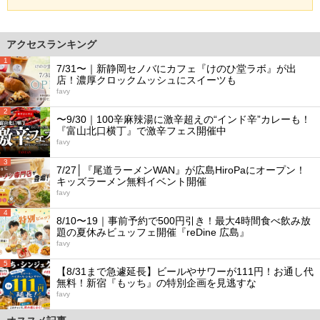
アクセスランキング
1
7/31〜｜新静岡セノバにカフェ『けのひ堂ラボ』が出
店！濃厚クロックムッシュにスイーツも
favy
2
〜9/30｜100辛麻辣湯に激辛超えの“インド辛”カレーも！
『富山北口横丁』で激辛フェス開催中
favy
3
7/27│『尾道ラーメンWAN』が広島HiroPaにオープン！
キッズラーメン無料イベント開催
favy
4
8/10〜19｜事前予約で500円引き！最大4時間食べ飲み放
題の夏休みビュッフェ開催『reDine 広島』
favy
5
【8/31まで急遽延長】ビールやサワーが111円！お通し代
無料！新宿『もッち』の特別企画を見逃すな
favy