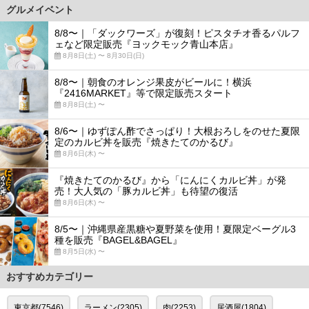
グルメイベント
8/8〜｜「ダックワーズ」が復刻！ピスタチオ香るパルフ
ェなど限定販売『ヨックモック青山本店』
8月8日(土) 〜 8月30日(日)
8/8〜｜朝食のオレンジ果皮がビールに！横浜
『2416MARKET』等で限定販売スタート
8月8日(土) 〜
8/6〜｜ゆずぽん酢でさっぱり！大根おろしをのせた夏限
定のカルビ丼を販売『焼きたてのかるび』
8月6日(木) 〜
『焼きたてのかるび』から「にんにくカルビ丼」が発
売！大人気の「豚カルビ丼」も待望の復活
8月6日(木) 〜
8/5〜｜沖縄県産黒糖や夏野菜を使用！夏限定ベーグル3
種を販売『BAGEL&BAGEL』
8月5日(水) 〜
おすすめカテゴリー
東京都(7546)
ラーメン(2305)
肉(2253)
居酒屋(1804)