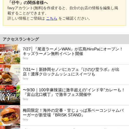
「仔牛」の関係者様へ
favyアカウント(無料)を作成すると、自分のお店の情報を編集し掲
載することができます。
詳しい情報とご登録は
こちら
をご確認ください。
アクセスランキング
1
7/27│『尾道ラーメンWAN』が広島HiroPaにオープン！
キッズラーメン無料イベント開催
favy
2
7/31〜｜新静岡セノバにカフェ『けのひ堂ラボ』が出
店！濃厚クロックムッシュにスイーツも
favy
3
〜9/30｜100辛麻辣湯に激辛超えの“インド辛”カレーも！
『富山北口横丁』で激辛フェス開催中
favy
4
梅田限定！海外の定番・甘じょっぱ系ベーコンジャムバ
ーガーが新登場『BRISK STAND』
favy
5