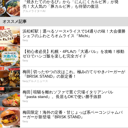
『焼きたてのかるび』から「にんにくカルビ丼」が発
売！大人気の「豚カルビ丼」も待望の復活
グルメライターAI
オススメ記事
1
浜松町駅｜選べるソース×ライスで14通りの味！大会優勝
シェフのふわとろオムライス『Michi』
favy
2
【初心者必見】札幌・4PLAの『大通バル』を攻略！移動
ゼロでハシゴ飯を楽しむ完全ガイド
favy
3
梅田│切ったやつの次はこれ。極みのてりやきバーガーが
『BRISK STAND』の新定番！
favyグルメニュース
4
梅田│喧騒を離れソファで寛ぐ穴場イタリアンバル
『pasta stand』。長居もOKで使い勝手抜群
favy
5
梅田限定！海外の定番・甘じょっぱ系ベーコンジャムバ
ーガーが新登場『BRISK STAND』
favy