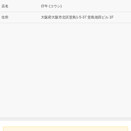
店名
仔牛 (コウシ)
住所
大阪府大阪市北区堂島1-5-37 堂島池田ビル 1F