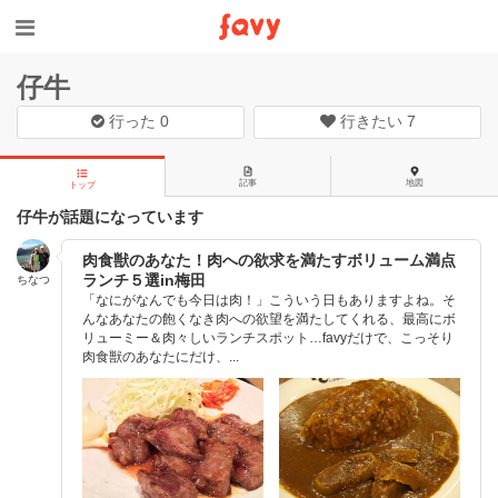
仔牛
行った
0
行きたい
7
記事
地図
トップ
仔牛が話題になっています
肉食獣のあなた！肉への欲求を満たすボリューム満点
ランチ５選in梅田
ちなつ
「なにがなんでも今日は肉！」こういう日もありますよね。そ
んなあなたの飽くなき肉への欲望を満たしてくれる、最高にボ
リューミー＆肉々しいランチスポット…favyだけで、こっそり
肉食獣のあなたにだけ、...