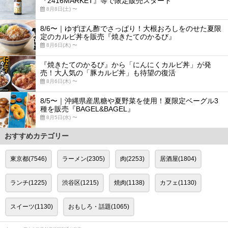
『2416MARKET』等で限定販売スタート
8月8日(土) 〜
8/6〜｜ゆずぽん酢でさっぱり！大根おろしをのせた夏限
定のカルビ丼を販売『焼きたてのかるび』
8月6日(木) 〜
『焼きたてのかるび』から「にんにくカルビ丼」が発
売！大人気の「豚カルビ丼」も待望の復活
8月6日(木) 〜
8/5〜｜沖縄県産黒糖や夏野菜を使用！夏限定ベーグル3
種を販売『BAGEL&BAGEL』
8月5日(水) 〜
おすすめカテゴリー
東京都(7546)
ラーメン(2305)
肉(2253)
居酒屋(1804)
ランチ(1225)
渋谷区(1215)
焼肉(1138)
カフェ(1130)
スイーツ(1130)
おもしろ・話題(1065)