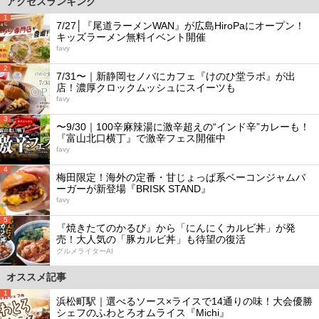
アクセスランキング
1
7/27│『尾道ラーメンWAN』が広島HiroPaにオープン！
キッズラーメン無料イベント開催
favy
2
7/31〜｜新静岡セノバにカフェ『けのひ堂ラボ』が出
店！濃厚クロックムッシュにスイーツも
favy
3
〜9/30｜100辛麻辣湯に激辛超えの“インド辛”カレーも！
『富山北口横丁』で激辛フェス開催中
favy
4
梅田限定！海外の定番・甘じょっぱ系ベーコンジャムバ
ーガーが新登場『BRISK STAND』
favy
5
『焼きたてのかるび』から「にんにくカルビ丼」が発
売！大人気の「豚カルビ丼」も待望の復活
グルメライターAI
オススメ記事
1
浜松町駅｜選べるソース×ライスで14通りの味！大会優勝
シェフのふわとろオムライス『Michi』