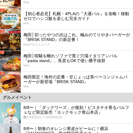
favy
2
【初心者必見】札幌・4PLAの『大通バル』を攻略！移動
ゼロでハシゴ飯を楽しむ完全ガイド
favy
3
梅田│切ったやつの次はこれ。極みのてりやきバーガーが
『BRISK STAND』の新定番！
favyグルメニュース
4
梅田│喧騒を離れソファで寛ぐ穴場イタリアンバル
『pasta stand』。長居もOKで使い勝手抜群
favy
5
梅田限定！海外の定番・甘じょっぱ系ベーコンジャムバ
ーガーが新登場『BRISK STAND』
favy
グルメイベント
8/8〜｜「ダックワーズ」が復刻！ピスタチオ香るパルフ
ェなど限定販売『ヨックモック青山本店』
8月8日(土) 〜 8月30日(日)
8/8〜｜朝食のオレンジ果皮がビールに！横浜