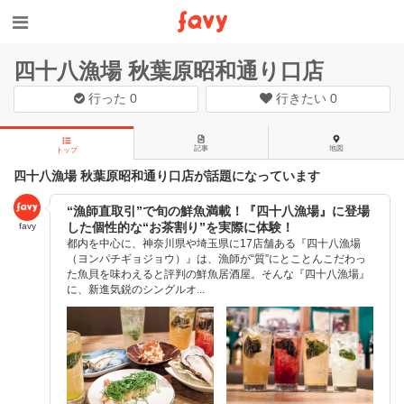
四十八漁場 秋葉原昭和通り口店
行った
0
行きたい
0
記事
地図
トップ
四十八漁場 秋葉原昭和通り口店が話題になっています
“漁師直取引”で旬の鮮魚満載！『四十八漁場』に登場
した個性的な“お茶割り”を実際に体験！
favy
都内を中心に、神奈川県や埼玉県に17店舗ある『四十八漁場
（ヨンパチギョジョウ）』は、漁師が“質”にとことんこだわっ
た魚貝を味わえると評判の鮮魚居酒屋。そんな『四十八漁場』
に、新進気鋭のシングルオ...