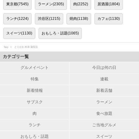
東京都(7545)
ラーメン(2305)
肉(2252)
居酒屋(1804)
ランチ(1224)
渋谷区(1215)
焼肉(1138)
カフェ(1130)
スイーツ(1130)
おもしろ・話題(1065)
favy
とりかわ 粋恭 薬院店
カテゴリ一覧
グルメイベント
今日は何の日
特集
連載
新着情報
新着店舗
サブスク
ラーメン
肉
食べ放題
ランチ
ご当地グルメ
おもしろ・話題
スイーツ