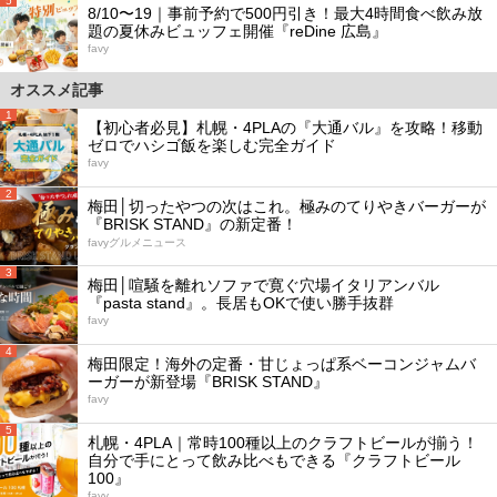
5
8/10〜19｜事前予約で500円引き！最大4時間食べ飲み放
題の夏休みビュッフェ開催『reDine 広島』
favy
オススメ記事
1
【初心者必見】札幌・4PLAの『大通バル』を攻略！移動
ゼロでハシゴ飯を楽しむ完全ガイド
favy
2
梅田│切ったやつの次はこれ。極みのてりやきバーガーが
『BRISK STAND』の新定番！
favyグルメニュース
3
梅田│喧騒を離れソファで寛ぐ穴場イタリアンバル
『pasta stand』。長居もOKで使い勝手抜群
favy
4
梅田限定！海外の定番・甘じょっぱ系ベーコンジャムバ
ーガーが新登場『BRISK STAND』
favy
5
札幌・4PLA｜常時100種以上のクラフトビールが揃う！
自分で手にとって飲み比べもできる『クラフトビール
100』
favy