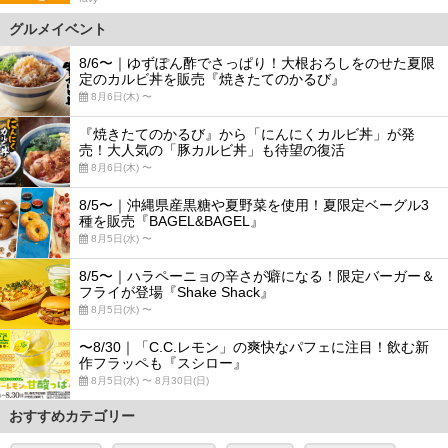
グルメイベント
8/6〜｜ゆずぽん酢でさっぱり！大根おろしをのせた夏限
定のカルビ丼を販売『焼きたてのかるび』
8月6日(木) 〜
『焼きたてのかるび』から「にんにくカルビ丼」が発
売！大人気の「豚カルビ丼」も待望の復活
8月6日(木) 〜
8/5〜｜沖縄県産黒糖や夏野菜を使用！夏限定ベーグル3
種を販売『BAGEL&BAGEL』
8月5日(水) 〜
8/5〜｜ハラペーニョの辛さが癖になる！限定バーガー＆
フライが登場『Shake Shack』
8月5日(水) 〜
〜8/30｜「C.C.レモン」の爽快なパフェに注目！飲む新
作フラッペも『スシロー』
8月5日(水) 〜 8月30日(日)
おすすめカテゴリー