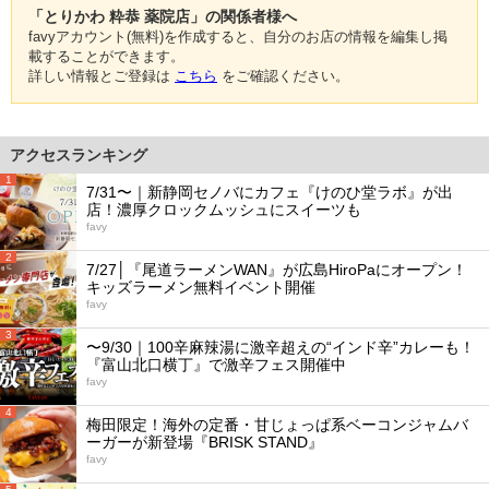
「とりかわ 粋恭 薬院店」の関係者様へ
favyアカウント(無料)を作成すると、自分のお店の情報を編集し掲
載することができます。
詳しい情報とご登録は
こちら
をご確認ください。
アクセスランキング
1
7/31〜｜新静岡セノバにカフェ『けのひ堂ラボ』が出
店！濃厚クロックムッシュにスイーツも
favy
2
7/27│『尾道ラーメンWAN』が広島HiroPaにオープン！
キッズラーメン無料イベント開催
favy
3
〜9/30｜100辛麻辣湯に激辛超えの“インド辛”カレーも！
『富山北口横丁』で激辛フェス開催中
favy
4
梅田限定！海外の定番・甘じょっぱ系ベーコンジャムバ
ーガーが新登場『BRISK STAND』
favy