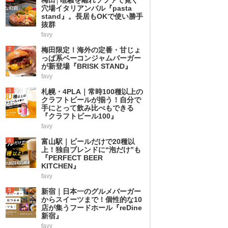
穴場イタリアンバル『pasta
stand』。長居もOKで使い勝手
抜群
favy
2
梅田限定！海外の定番・甘じょ
っぱ系ベーコンジャムバーガー
が新登場『BRISK STAND』
favy
3
札幌・4PLA｜常時100種以上の
クラフトビールが揃う！自分で
手にとって飲み比べもできる
『クラフトビール100』
favy
4
富山駅｜ビールだけで20種以
上！独自ブレンドに“泡だけ”も
『PERFECT BEER
KITCHEN』
favy
5
新宿｜日本一のグルメバーガー
からスイーツまで！個性的な10
店が集うフードホール『reDine
新宿』
favy