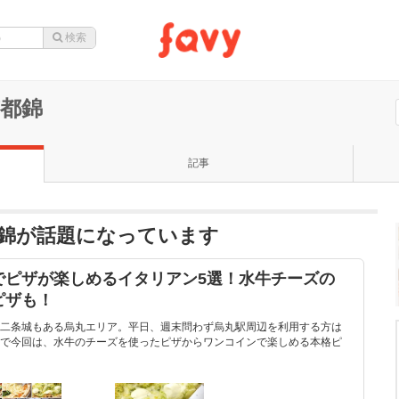
 京都錦
記事
I 京都錦が話題になっています
でピザが楽しめるイタリアン5選！水牛チーズの
ピザも！
二条城もある烏丸エリア。平日、週末問わず烏丸駅周辺を利用する方は
で今回は、水牛のチーズを使ったピザからワンコインで楽しめる本格ピ