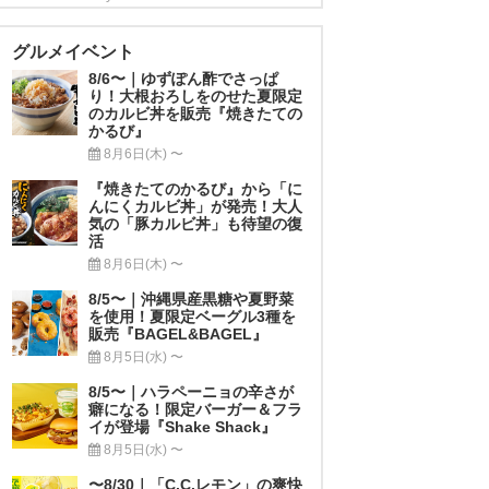
グルメイベント
8/6〜｜ゆずぽん酢でさっぱ
り！大根おろしをのせた夏限定
のカルビ丼を販売『焼きたての
かるび』
8月6日(木) 〜
『焼きたてのかるび』から「に
んにくカルビ丼」が発売！大人
気の「豚カルビ丼」も待望の復
活
8月6日(木) 〜
8/5〜｜沖縄県産黒糖や夏野菜
を使用！夏限定ベーグル3種を
販売『BAGEL&BAGEL』
8月5日(水) 〜
8/5〜｜ハラペーニョの辛さが
癖になる！限定バーガー＆フラ
イが登場『Shake Shack』
8月5日(水) 〜
〜8/30｜「C.C.レモン」の爽快