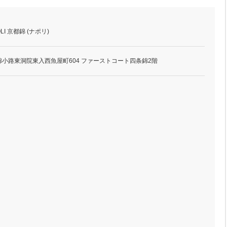
POLI 京都錦 (ナポリ)
小路東洞院東入西魚屋町604 ファーストコート四条錦2階