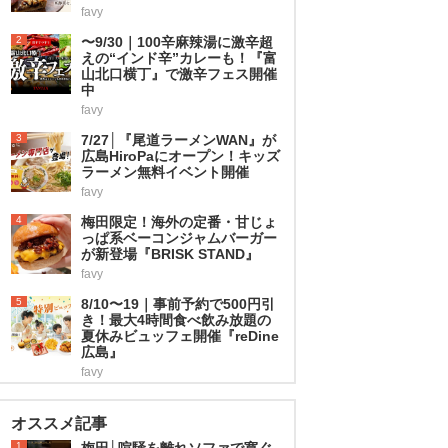
favy
2
〜9/30｜100辛麻辣湯に激辛超
えの“インド辛”カレーも！『富
山北口横丁』で激辛フェス開催
中
favy
3
7/27│『尾道ラーメンWAN』が
広島HiroPaにオープン！キッズ
ラーメン無料イベント開催
favy
4
梅田限定！海外の定番・甘じょ
っぱ系ベーコンジャムバーガー
が新登場『BRISK STAND』
favy
5
8/10〜19｜事前予約で500円引
き！最大4時間食べ飲み放題の
夏休みビュッフェ開催『reDine
広島』
favy
オススメ記事
1
梅田│喧騒を離れソファで寛ぐ