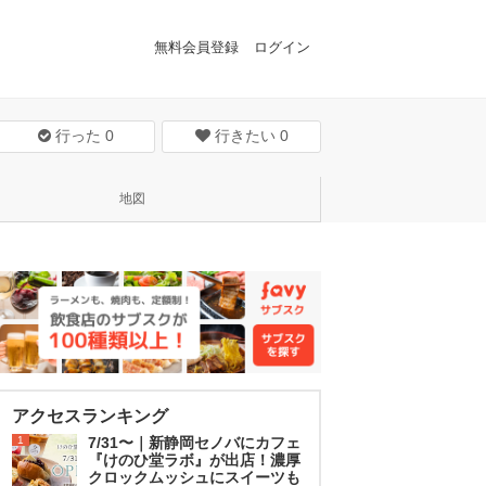
無料会員登録
ログイン
行った
0
行きたい
0
地図
アクセスランキング
1
7/31〜｜新静岡セノバにカフェ
『けのひ堂ラボ』が出店！濃厚
クロックムッシュにスイーツも