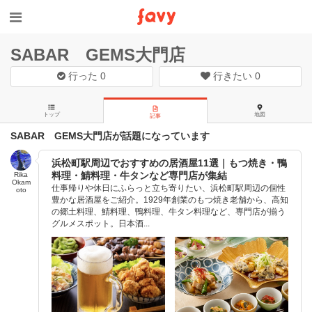
SABAR GEMS大門店
行った
0
行きたい
0
トップ
地図
記事
SABAR GEMS大門店が話題になっています
浜松町駅周辺でおすすめの居酒屋11選｜もつ焼き・鴨
料理・鯖料理・牛タンなど専門店が集結
Rika
Okam
仕事帰りや休日にふらっと立ち寄りたい、浜松町駅周辺の個性
oto
豊かな居酒屋をご紹介。1929年創業のもつ焼き老舗から、高知
の郷土料理、鯖料理、鴨料理、牛タン料理など、専門店が揃う
グルメスポット。日本酒...