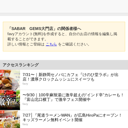
「SABAR GEMS大門店」の関係者様へ
favyアカウント(無料)を作成すると、自分のお店の情報を編集し掲
載することができます。
詳しい情報とご登録は
こちら
をご確認ください。
アクセスランキング
1
7/31〜｜新静岡セノバにカフェ『けのひ堂ラボ』が出
店！濃厚クロックムッシュにスイーツも
favy
2
〜9/30｜100辛麻辣湯に激辛超えの“インド辛”カレーも！
『富山北口横丁』で激辛フェス開催中
favy
3
7/27│『尾道ラーメンWAN』が広島HiroPaにオープン！
キッズラーメン無料イベント開催
favy