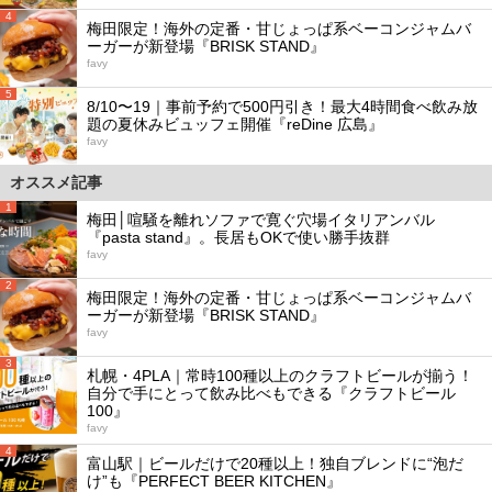
4
梅田限定！海外の定番・甘じょっぱ系ベーコンジャムバ
ーガーが新登場『BRISK STAND』
favy
5
8/10〜19｜事前予約で500円引き！最大4時間食べ飲み放
題の夏休みビュッフェ開催『reDine 広島』
favy
オススメ記事
1
梅田│喧騒を離れソファで寛ぐ穴場イタリアンバル
『pasta stand』。長居もOKで使い勝手抜群
favy
2
梅田限定！海外の定番・甘じょっぱ系ベーコンジャムバ
ーガーが新登場『BRISK STAND』
favy
3
札幌・4PLA｜常時100種以上のクラフトビールが揃う！
自分で手にとって飲み比べもできる『クラフトビール
100』
favy
4
富山駅｜ビールだけで20種以上！独自ブレンドに“泡だ
け”も『PERFECT BEER KITCHEN』