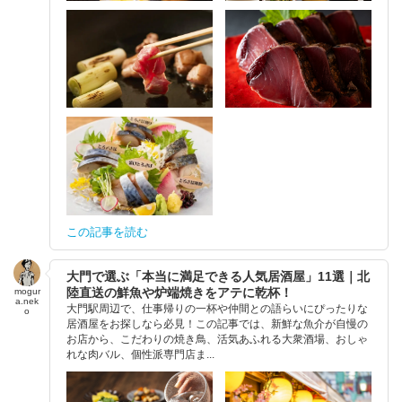
この記事を読む
大門で選ぶ「本当に満足できる人気居酒屋」11選｜北
陸直送の鮮魚や炉端焼きをアテに乾杯！
mogur
a.nek
大門駅周辺で、仕事帰りの一杯や仲間との語らいにぴったりな
o
居酒屋をお探しなら必見！この記事では、新鮮な魚介が自慢の
お店から、こだわりの焼き鳥、活気あふれる大衆酒場、おしゃ
れな肉バル、個性派専門店ま...