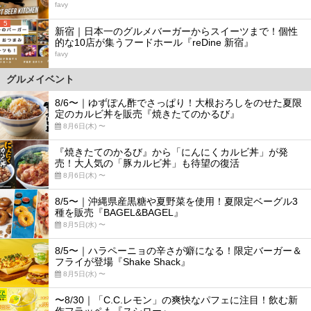
favy
5
新宿｜日本一のグルメバーガーからスイーツまで！個性
的な10店が集うフードホール『reDine 新宿』
favy
グルメイベント
8/6〜｜ゆずぽん酢でさっぱり！大根おろしをのせた夏限
定のカルビ丼を販売『焼きたてのかるび』
8月6日(木) 〜
『焼きたてのかるび』から「にんにくカルビ丼」が発
売！大人気の「豚カルビ丼」も待望の復活
8月6日(木) 〜
8/5〜｜沖縄県産黒糖や夏野菜を使用！夏限定ベーグル3
種を販売『BAGEL&BAGEL』
8月5日(水) 〜
8/5〜｜ハラペーニョの辛さが癖になる！限定バーガー＆
フライが登場『Shake Shack』
8月5日(水) 〜
〜8/30｜「C.C.レモン」の爽快なパフェに注目！飲む新