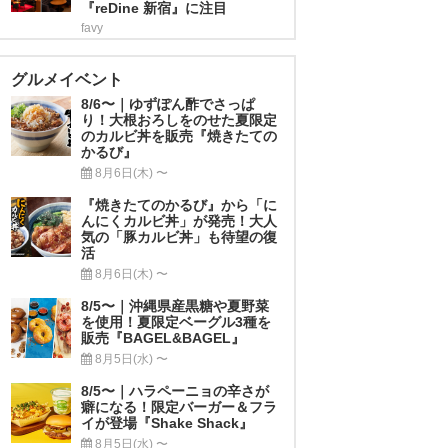
『reDine 新宿』に注目
favy
グルメイベント
8/6〜｜ゆずぽん酢でさっぱ
り！大根おろしをのせた夏限定
のカルビ丼を販売『焼きたての
かるび』
8月6日(木) 〜
『焼きたてのかるび』から「に
んにくカルビ丼」が発売！大人
気の「豚カルビ丼」も待望の復
活
8月6日(木) 〜
8/5〜｜沖縄県産黒糖や夏野菜
を使用！夏限定ベーグル3種を
販売『BAGEL&BAGEL』
8月5日(水) 〜
8/5〜｜ハラペーニョの辛さが
癖になる！限定バーガー＆フラ
イが登場『Shake Shack』
8月5日(水) 〜