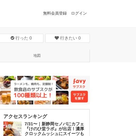
無料会員登録
ログイン
行った
0
行きたい
0
地図
アクセスランキング
1
7/31〜｜新静岡セノバにカフェ
『けのひ堂ラボ』が出店！濃厚
クロックムッシュにスイーツも