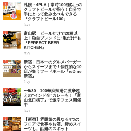
1
札幌・4PLA｜常時100種以上の
クラフトビールが揃う！自分で
手にとって飲み比べもできる
『クラフトビール100』
favy
2
富山駅｜ビールだけで20種以
上！独自ブレンドに“泡だけ”も
『PERFECT BEER
KITCHEN』
favy
3
新宿｜日本一のグルメバーガー
からスイーツまで！個性的な10
店が集うフードホール『reDine
新宿』
favy
4
〜9/30｜100辛麻辣湯に激辛超
えの“インド辛”カレーも！『富
山北口横丁』で激辛フェス開催
中
favy
5
【新宿】雰囲気の異なる4つの
フロアで食事やお酒、締めスイ
ーツも。話題のスポット