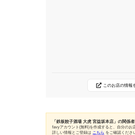
このお店の情報
「鉄板餃子酒場 大虎 宮益坂本店」の関係
favyアカウント(無料)を作成すると、自分
詳しい情報とご登録は
こちら
をご確認くださ