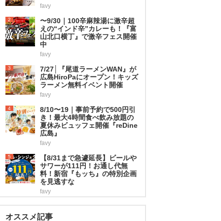
favy
2
〜9/30｜100辛麻辣湯に激辛超
えの“インド辛”カレーも！『富
山北口横丁』で激辛フェス開催
中
favy
3
7/27│『尾道ラーメンWAN』が
広島HiroPaにオープン！キッズ
ラーメン無料イベント開催
favy
4
8/10〜19｜事前予約で500円引
き！最大4時間食べ飲み放題の
夏休みビュッフェ開催『reDine
広島』
favy
5
【8/31まで急遽延長】ビールや
サワーが111円！お通し代無
料！新宿『もッち』の特別企画
を見逃すな
favy
オススメ記事