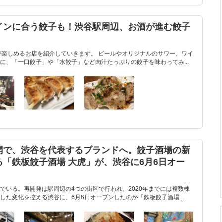
インに合う餃子も！渋谷駅周辺、お酒が進む餃子
が楽しめるお店を紹介していきます。 ビールやオリジナルのサワー、ワイ
に、「一口餃子」や「水餃子」など肉汁たっぷりの餃子を味わってみ...
開で、渋谷を代表するブランドへ。餃子酒場の新
「鉄板餃子酒場 大虎」が、渋谷に6月6日オー
でいる。再開発は駅周辺の4つの街区で行われ、2020年までには複数棟
た変化を控える渋谷に、6月6日オープンしたのが「鉄板餃子酒場...