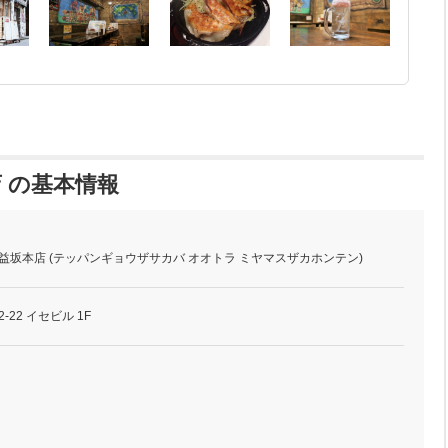
店 の基本情報
宮益坂本店 (テッパンギョウザサカバ オオトラ ミヤマスザカホンテン)
-22 イセビル 1F