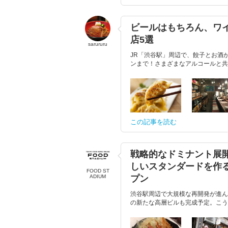
ビールはもちろん、ワ
店5選
sarururu
JR「渋谷駅」周辺で、餃子とお酒
ンまで！さまざまなアルコールと共
この記事を読む
戦略的なドミナント展
しいスタンダードを作る
FOOD ST
ADIUM
プン
渋谷駅周辺で大規模な再開発が進ん
の新たな高層ビルも完成予定。こうし