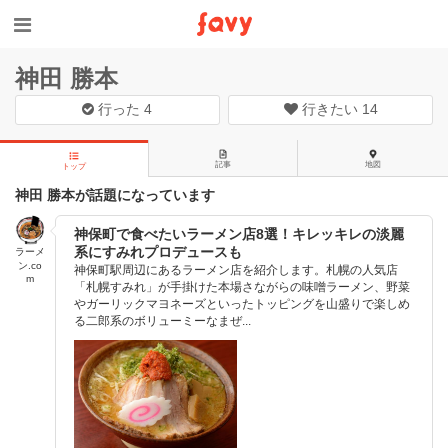
神田 勝本
行った
4
行きたい
14
記事
地図
トップ
神田 勝本が話題になっています
神保町で食べたいラーメン店8選！キレッキレの淡麗
系にすみれプロデュースも
ラーメ
ン.co
神保町駅周辺にあるラーメン店を紹介します。札幌の人気店
m
「札幌すみれ」が手掛けた本場さながらの味噌ラーメン、野菜
やガーリックマヨネーズといったトッピングを山盛りで楽しめ
る二郎系のボリューミーなまぜ...