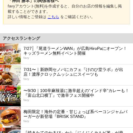
「神田 勝本」の関係者様へ
favyアカウント(無料)を作成すると、自分のお店の情報を編集し掲
載することができます。
詳しい情報とご登録は
こちら
をご確認ください。
アクセスランキング
1
7/27│『尾道ラーメンWAN』が広島HiroPaにオープン！
キッズラーメン無料イベント開催
favy
2
7/31〜｜新静岡セノバにカフェ『けのひ堂ラボ』が出
店！濃厚クロックムッシュにスイーツも
favy
3
〜9/30｜100辛麻辣湯に激辛超えの“インド辛”カレーも！
『富山北口横丁』で激辛フェス開催中
favy
4
梅田限定！海外の定番・甘じょっぱ系ベーコンジャムバ
ーガーが新登場『BRISK STAND』
favy
5
『焼きたてのかるび』から「にんにくカルビ丼」が発