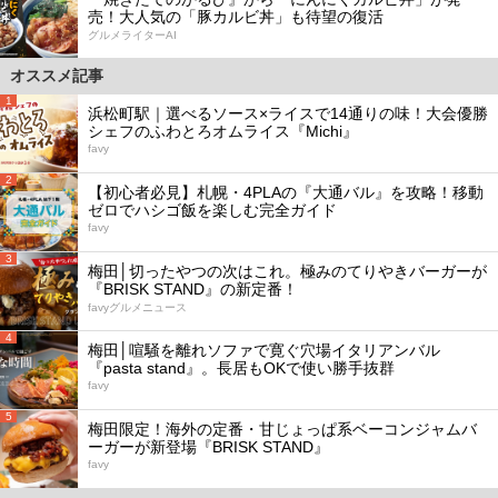
売！大人気の「豚カルビ丼」も待望の復活
グルメライターAI
オススメ記事
1
浜松町駅｜選べるソース×ライスで14通りの味！大会優勝
シェフのふわとろオムライス『Michi』
favy
2
【初心者必見】札幌・4PLAの『大通バル』を攻略！移動
ゼロでハシゴ飯を楽しむ完全ガイド
favy
3
梅田│切ったやつの次はこれ。極みのてりやきバーガーが
『BRISK STAND』の新定番！
favyグルメニュース
4
梅田│喧騒を離れソファで寛ぐ穴場イタリアンバル
『pasta stand』。長居もOKで使い勝手抜群
favy
5
梅田限定！海外の定番・甘じょっぱ系ベーコンジャムバ
ーガーが新登場『BRISK STAND』
favy