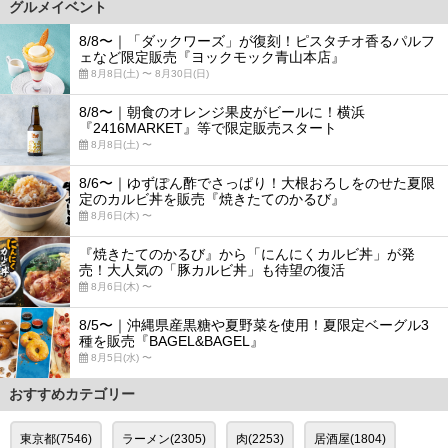
グルメイベント
8/8〜｜「ダックワーズ」が復刻！ピスタチオ香るパルフ
ェなど限定販売『ヨックモック青山本店』
8月8日(土) 〜 8月30日(日)
8/8〜｜朝食のオレンジ果皮がビールに！横浜
『2416MARKET』等で限定販売スタート
8月8日(土) 〜
8/6〜｜ゆずぽん酢でさっぱり！大根おろしをのせた夏限
定のカルビ丼を販売『焼きたてのかるび』
8月6日(木) 〜
『焼きたてのかるび』から「にんにくカルビ丼」が発
売！大人気の「豚カルビ丼」も待望の復活
8月6日(木) 〜
8/5〜｜沖縄県産黒糖や夏野菜を使用！夏限定ベーグル3
種を販売『BAGEL&BAGEL』
8月5日(水) 〜
おすすめカテゴリー
東京都(7546)
ラーメン(2305)
肉(2253)
居酒屋(1804)