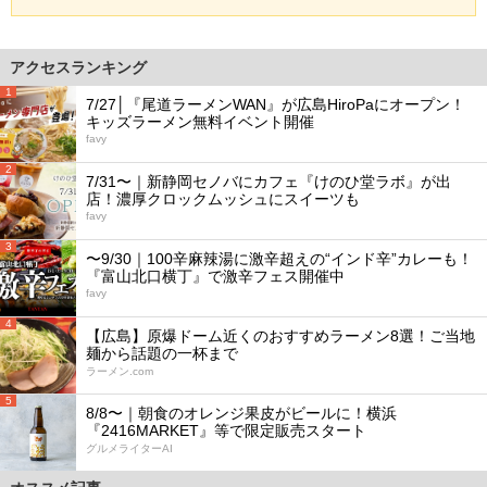
アクセスランキング
1
7/27│『尾道ラーメンWAN』が広島HiroPaにオープン！
キッズラーメン無料イベント開催
favy
2
7/31〜｜新静岡セノバにカフェ『けのひ堂ラボ』が出
店！濃厚クロックムッシュにスイーツも
favy
3
〜9/30｜100辛麻辣湯に激辛超えの“インド辛”カレーも！
『富山北口横丁』で激辛フェス開催中
favy
4
【広島】原爆ドーム近くのおすすめラーメン8選！ご当地
麺から話題の一杯まで
ラーメン.com
5
8/8〜｜朝食のオレンジ果皮がビールに！横浜
『2416MARKET』等で限定販売スタート
グルメライターAI