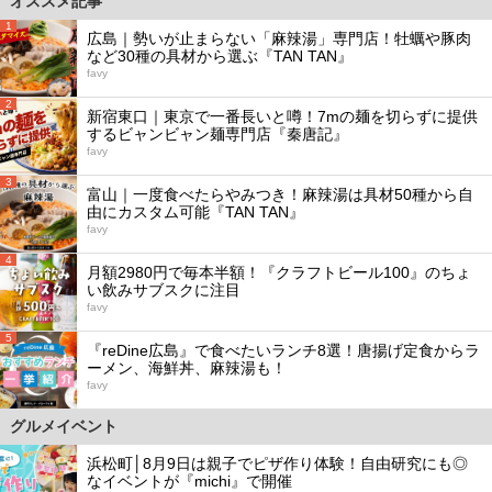
オススメ記事
1
広島｜勢いが止まらない「麻辣湯」専門店！牡蠣や豚肉
など30種の具材から選ぶ『TAN TAN』
favy
2
新宿東口｜東京で一番長いと噂！7mの麺を切らずに提供
するビャンビャン麺専門店『秦唐記』
favy
3
富山｜一度食べたらやみつき！麻辣湯は具材50種から自
由にカスタム可能『TAN TAN』
favy
4
月額2980円で毎本半額！『クラフトビール100』のちょ
い飲みサブスクに注目
favy
5
『reDine広島』で食べたいランチ8選！唐揚げ定食からラ
ーメン、海鮮丼、麻辣湯も！
favy
グルメイベント
浜松町│8月9日は親子でピザ作り体験！自由研究にも◎
なイベントが『michi』で開催