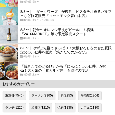
8月9日(日) 〜
8/8〜｜「ダックワーズ」が復刻！ピスタチオ香るパルフ
ェなど限定販売『ヨックモック青山本店』
8月8日(土) 〜 8月30日(日)
8/8〜｜朝食のオレンジ果皮がビールに！横浜
『2416MARKET』等で限定販売スタート
8月8日(土) 〜
8/6〜｜ゆずぽん酢でさっぱり！大根おろしをのせた夏限
定のカルビ丼を販売『焼きたてのかるび』
8月6日(木) 〜
『焼きたてのかるび』から「にんにくカルビ丼」が発
売！大人気の「豚カルビ丼」も待望の復活
8月6日(木) 〜
おすすめカテゴリー
東京都(7546)
ラーメン(2305)
肉(2253)
居酒屋(1804)
ランチ(1225)
渋谷区(1215)
焼肉(1138)
カフェ(1130)