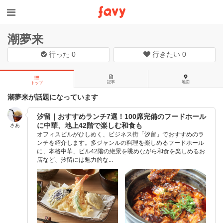
潮夢来
行った
0
行きたい
0
記事
地図
トップ
潮夢来が話題になっています
汐留｜おすすめランチ7選！100席完備のフードホール
に中華、地上42階で楽しむ和食も
さあ
オフィスビルがひしめく、ビジネス街「汐留」でおすすめのラ
ンチを紹介します。多ジャンルの料理を楽しめるフードホール
に、本格中華、ビル42階の絶景を眺めながら和食を楽しめるお
店など、汐留には魅力的な...