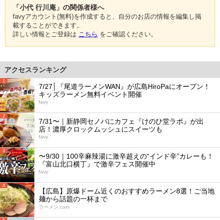
「小代 行川庵」の関係者様へ
favyアカウント(無料)を作成すると、自分のお店の情報を編集し掲
載することができます。
詳しい情報とご登録は
こちら
をご確認ください。
アクセスランキング
1
7/27│『尾道ラーメンWAN』が広島HiroPaにオープン！
キッズラーメン無料イベント開催
favy
2
7/31〜｜新静岡セノバにカフェ『けのひ堂ラボ』が出
店！濃厚クロックムッシュにスイーツも
favy
3
〜9/30｜100辛麻辣湯に激辛超えの“インド辛”カレーも！
『富山北口横丁』で激辛フェス開催中
favy
4
【広島】原爆ドーム近くのおすすめラーメン8選！ご当地
麺から話題の一杯まで
ラーメン.com