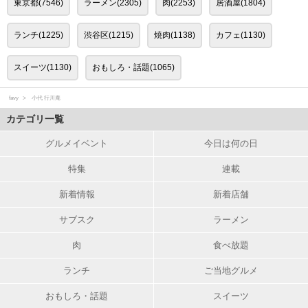
東京都(7546)
ラーメン(2305)
肉(2253)
居酒屋(1804)
ランチ(1225)
渋谷区(1215)
焼肉(1138)
カフェ(1130)
スイーツ(1130)
おもしろ・話題(1065)
favy
小代 行川庵
カテゴリ一覧
グルメイベント
今日は何の日
特集
連載
新着情報
新着店舗
サブスク
ラーメン
肉
食べ放題
ランチ
ご当地グルメ
おもしろ・話題
スイーツ