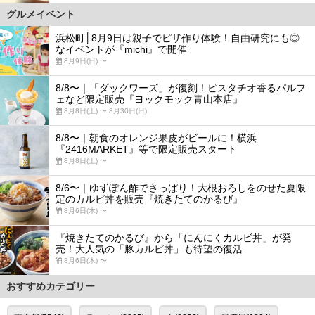
グルメイベント
浜松町│8月9日は親子でピザ作り体験！自由研究にも◎
なイベントが『michi』で開催
8月9日(日) 〜
8/8〜｜「ダックワーズ」が復刻！ピスタチオ香るパルフ
ェなど限定販売『ヨックモック青山本店』
8月8日(土) 〜 8月30日(日)
8/8〜｜朝食のオレンジ果皮がビールに！横浜
『2416MARKET』等で限定販売スタート
8月8日(土) 〜
8/6〜｜ゆずぽん酢でさっぱり！大根おろしをのせた夏限
定のカルビ丼を販売『焼きたてのかるび』
8月6日(木) 〜
『焼きたてのかるび』から「にんにくカルビ丼」が発
売！大人気の「豚カルビ丼」も待望の復活
8月6日(木) 〜
おすすめカテゴリー