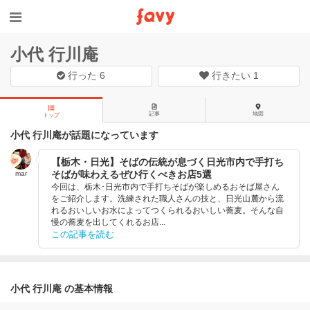
小代 行川庵
行った
6
行きたい
1
記事
地図
トップ
小代 行川庵が話題になっています
【栃木・日光】そばの伝統が息づく日光市内で手打ち
そばが味わえるぜひ行くべきお店5選
mar
今回は、栃木･日光市内で手打ちそばが楽しめるおそば屋さん
をご紹介します。洗練された職人さんの技と、日光山麓から流
れるおいしいお水によってつくられるおいしい蕎麦。そんな自
慢の蕎麦を出してくれるお店...
この記事を読む
小代 行川庵 の基本情報