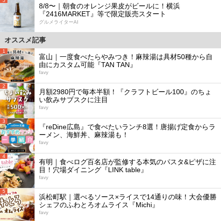
5
8/8〜｜朝食のオレンジ果皮がビールに！横浜
『2416MARKET』等で限定販売スタート
グルメライターAI
オススメ記事
1
富山｜一度食べたらやみつき！麻辣湯は具材50種から自
由にカスタム可能『TAN TAN』
favy
2
月額2980円で毎本半額！『クラフトビール100』のちょ
い飲みサブスクに注目
favy
3
『reDine広島』で食べたいランチ8選！唐揚げ定食からラ
ーメン、海鮮丼、麻辣湯も！
favy
4
有明｜食べログ百名店が監修する本気のパスタ&ピザに注
目！穴場ダイニング『LINK table』
favy
5
浜松町駅｜選べるソース×ライスで14通りの味！大会優勝
シェフのふわとろオムライス『Michi』
favy