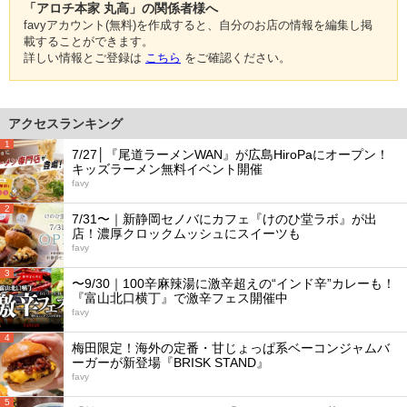
「アロチ本家 丸高」の関係者様へ
favyアカウント(無料)を作成すると、自分のお店の情報を編集し掲
載することができます。
詳しい情報とご登録は
こちら
をご確認ください。
アクセスランキング
1
7/27│『尾道ラーメンWAN』が広島HiroPaにオープン！
キッズラーメン無料イベント開催
favy
2
7/31〜｜新静岡セノバにカフェ『けのひ堂ラボ』が出
店！濃厚クロックムッシュにスイーツも
favy
3
〜9/30｜100辛麻辣湯に激辛超えの“インド辛”カレーも！
『富山北口横丁』で激辛フェス開催中
favy
4
梅田限定！海外の定番・甘じょっぱ系ベーコンジャムバ
ーガーが新登場『BRISK STAND』
favy
5