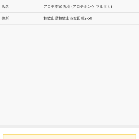
店名
アロチ本家 丸高 (アロチホンケ マルタカ)
住所
和歌山県和歌山市友田町2-50