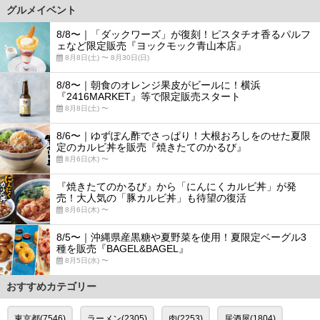
グルメイベント
8/8〜｜「ダックワーズ」が復刻！ピスタチオ香るパルフ
ェなど限定販売『ヨックモック青山本店』
8月8日(土) 〜 8月30日(日)
8/8〜｜朝食のオレンジ果皮がビールに！横浜
『2416MARKET』等で限定販売スタート
8月8日(土) 〜
8/6〜｜ゆずぽん酢でさっぱり！大根おろしをのせた夏限
定のカルビ丼を販売『焼きたてのかるび』
8月6日(木) 〜
『焼きたてのかるび』から「にんにくカルビ丼」が発
売！大人気の「豚カルビ丼」も待望の復活
8月6日(木) 〜
8/5〜｜沖縄県産黒糖や夏野菜を使用！夏限定ベーグル3
種を販売『BAGEL&BAGEL』
8月5日(水) 〜
おすすめカテゴリー
東京都(7546)
ラーメン(2305)
肉(2253)
居酒屋(1804)