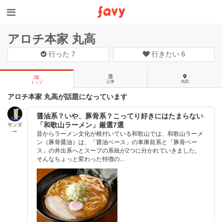
アロチ本家 丸高
行った
7
行きたい
6
記事
地図
トップ
アロチ本家 丸高が話題になっています
醤油系？いや、豚骨系？こってり好きにはたまらない
「和歌山ラーメン」厳選7選
サンダ
ー
昔からラーメン文化が根付いている和歌山では、和歌山ラーメ
ン（豚骨醤油）は、「醤油ベース」の車庫前系と「豚骨ベー
ス」の井出系へとスープの系統が2つに分かれていきました。
そんなちょっと変わった特徴の...