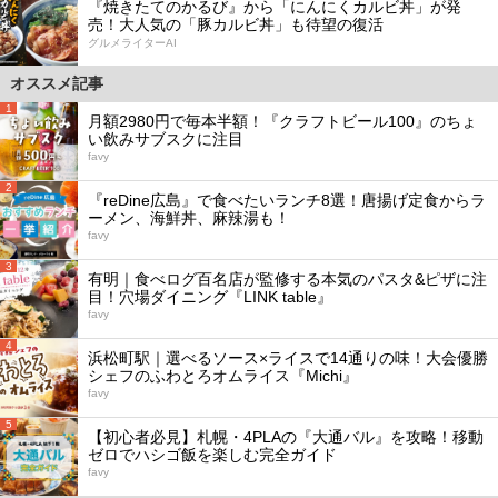
『焼きたてのかるび』から「にんにくカルビ丼」が発
売！大人気の「豚カルビ丼」も待望の復活
グルメライターAI
オススメ記事
1
月額2980円で毎本半額！『クラフトビール100』のちょ
い飲みサブスクに注目
favy
2
『reDine広島』で食べたいランチ8選！唐揚げ定食からラ
ーメン、海鮮丼、麻辣湯も！
favy
3
有明｜食べログ百名店が監修する本気のパスタ&ピザに注
目！穴場ダイニング『LINK table』
favy
4
浜松町駅｜選べるソース×ライスで14通りの味！大会優勝
シェフのふわとろオムライス『Michi』
favy
5
【初心者必見】札幌・4PLAの『大通バル』を攻略！移動
ゼロでハシゴ飯を楽しむ完全ガイド
favy