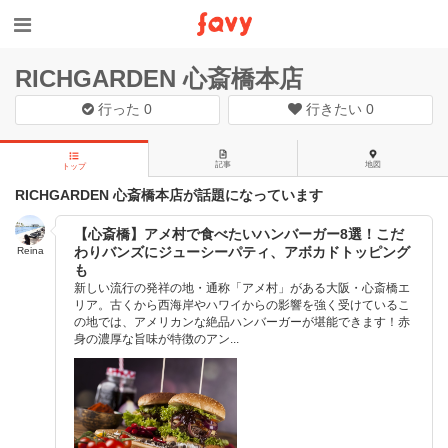
RICHGARDEN 心斎橋本店
行った
0
行きたい
0
記事
地図
トップ
RICHGARDEN 心斎橋本店が話題になっています
【心斎橋】アメ村で食べたいハンバーガー8選！こだ
わりバンズにジューシーパティ、アボカドトッピング
Reina
も
新しい流行の発祥の地・通称「アメ村」がある大阪・心斎橋エ
リア。古くから西海岸やハワイからの影響を強く受けているこ
の地では、アメリカンな絶品ハンバーガーが堪能できます！赤
身の濃厚な旨味が特徴のアン...