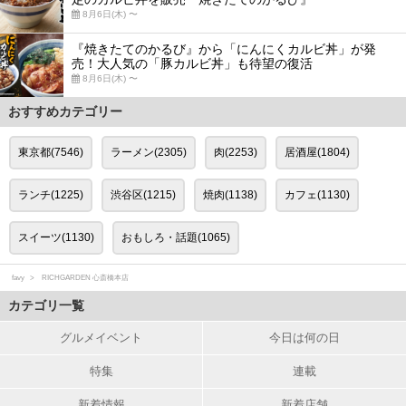
8月6日(木) 〜
『焼きたてのかるび』から「にんにくカルビ丼」が発
売！大人気の「豚カルビ丼」も待望の復活
8月6日(木) 〜
おすすめカテゴリー
東京都(7546)
ラーメン(2305)
肉(2253)
居酒屋(1804)
ランチ(1225)
渋谷区(1215)
焼肉(1138)
カフェ(1130)
スイーツ(1130)
おもしろ・話題(1065)
favy
RICHGARDEN 心斎橋本店
カテゴリ一覧
グルメイベント
今日は何の日
特集
連載
新着情報
新着店舗