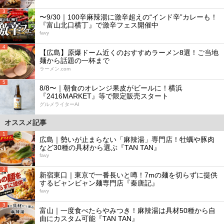
3
〜9/30｜100辛麻辣湯に激辛超えの“インド辛”カレーも！
『富山北口横丁』で激辛フェス開催中
favy
4
【広島】原爆ドーム近くのおすすめラーメン8選！ご当地
麺から話題の一杯まで
ラーメン.com
5
8/8〜｜朝食のオレンジ果皮がビールに！横浜
『2416MARKET』等で限定販売スタート
グルメライターAI
オススメ記事
1
広島｜勢いが止まらない「麻辣湯」専門店！牡蠣や豚肉
など30種の具材から選ぶ『TAN TAN』
favy
2
新宿東口｜東京で一番長いと噂！7mの麺を切らずに提供
するビャンビャン麺専門店『秦唐記』
favy
3
富山｜一度食べたらやみつき！麻辣湯は具材50種から自
由にカスタム可能『TAN TAN』