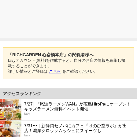
「RICHGARDEN 心斎橋本店」の関係者様へ
favyアカウント(無料)を作成すると、自分のお店の情報を編集し掲
載することができます。
詳しい情報とご登録は
こちら
をご確認ください。
アクセスランキング
1
7/27│『尾道ラーメンWAN』が広島HiroPaにオープン！
キッズラーメン無料イベント開催
favy
2
7/31〜｜新静岡セノバにカフェ『けのひ堂ラボ』が出
店！濃厚クロックムッシュにスイーツも
favy