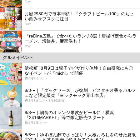
favy
4
月額2980円で毎本半額！『クラフトビール100』のちょ
い飲みサブスクに注目
favy
5
『reDine広島』で食べたいランチ8選！唐揚げ定食からラ
ーメン、海鮮丼、麻辣湯も！
favy
グルメイベント
浜松町│8月9日は親子でピザ作り体験！自由研究にも◎
なイベントが『michi』で開催
8月9日(日) 〜
8/8〜｜「ダックワーズ」が復刻！ピスタチオ香るパルフ
ェなど限定販売『ヨックモック青山本店』
8月8日(土) 〜 8月30日(日)
8/8〜｜朝食のオレンジ果皮がビールに！横浜
『2416MARKET』等で限定販売スタート
8月8日(土) 〜
8/6〜｜ゆずぽん酢でさっぱり！大根おろしをのせた夏限
定のカルビ丼を販売『焼きたてのかるび』