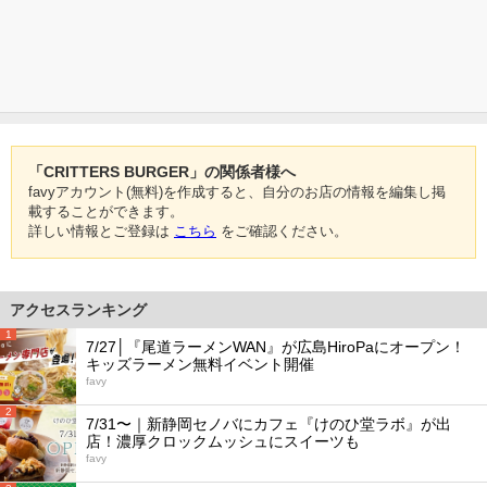
「CRITTERS BURGER」の関係者様へ
favyアカウント(無料)を作成すると、自分のお店の情報を編集し掲
載することができます。
詳しい情報とご登録は
こちら
をご確認ください。
アクセスランキング
1
7/27│『尾道ラーメンWAN』が広島HiroPaにオープン！
キッズラーメン無料イベント開催
favy
2
7/31〜｜新静岡セノバにカフェ『けのひ堂ラボ』が出
店！濃厚クロックムッシュにスイーツも
favy