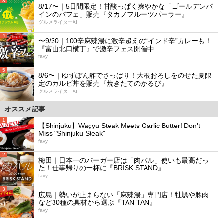
3
8/17〜｜5日間限定！甘酸っぱく爽やかな「ゴールデンパ
インのパフェ」販売『タカノフルーツパーラー』
グルメライターAI
4
〜9/30｜100辛麻辣湯に激辛超えの“インド辛”カレーも！
『富山北口横丁』で激辛フェス開催中
favy
5
8/6〜｜ゆずぽん酢でさっぱり！大根おろしをのせた夏限
定のカルビ丼を販売『焼きたてのかるび』
グルメライターAI
オススメ記事
1
【Shinjuku】Wagyu Steak Meets Garlic Butter! Don't
Miss "Shinjuku Steak"
favy
2
梅田｜日本一のバーガー店は「肉バル」使いも最高だっ
た！仕事帰りの一杯に『BRISK STAND』
favy
3
広島｜勢いが止まらない「麻辣湯」専門店！牡蠣や豚肉
など30種の具材から選ぶ『TAN TAN』
favy