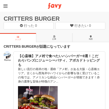
CRITTERS BURGER
行った
0
行きたい
0
記事
地図
トップ
CRITTERS BURGERが話題になっています
【心斎橋】アメ村で食べたいハンバーガー8選！こだ
わりバンズにジューシーパティ、アボカドトッピング
Reina
も
新しい流行の発祥の地・通称「アメ村」がある大阪・心斎橋エ
リア。古くから西海岸やハワイからの影響を強く受けているこ
の地では、アメリカンな絶品ハンバーガーが堪能できます！赤
身の濃厚な旨味が特徴のアン...