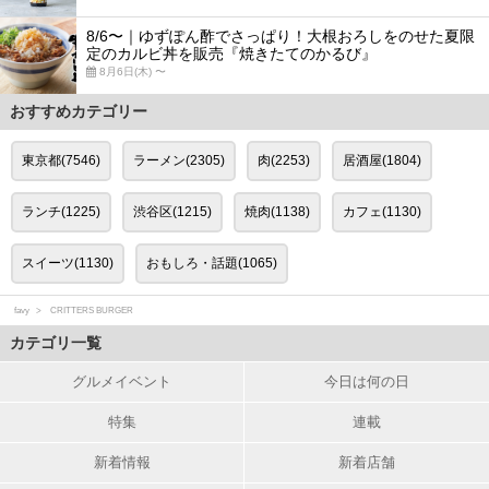
8/6〜｜ゆずぽん酢でさっぱり！大根おろしをのせた夏限
定のカルビ丼を販売『焼きたてのかるび』
8月6日(木) 〜
おすすめカテゴリー
東京都(7546)
ラーメン(2305)
肉(2253)
居酒屋(1804)
ランチ(1225)
渋谷区(1215)
焼肉(1138)
カフェ(1130)
スイーツ(1130)
おもしろ・話題(1065)
favy
CRITTERS BURGER
カテゴリ一覧
グルメイベント
今日は何の日
特集
連載
新着情報
新着店舗