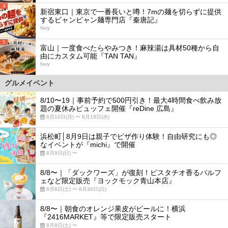
4
新宿東口｜東京で一番長いと噂！7mの麺を切らずに提供
するビャンビャン麺専門店『秦唐記』
favy
5
富山｜一度食べたらやみつき！麻辣湯は具材50種から自
由にカスタム可能『TAN TAN』
favy
グルメイベント
8/10〜19｜事前予約で500円引き！最大4時間食べ飲み放
題の夏休みビュッフェ開催『reDine 広島』
8月10日(月) 〜 8月19日(水)
浜松町│8月9日は親子でピザ作り体験！自由研究にも◎
なイベントが『michi』で開催
8月9日(日) 〜
8/8〜｜「ダックワーズ」が復刻！ピスタチオ香るパルフ
ェなど限定販売『ヨックモック青山本店』
8月8日(土) 〜 8月30日(日)
8/8〜｜朝食のオレンジ果皮がビールに！横浜
『2416MARKET』等で限定販売スタート
8月8日(土) 〜