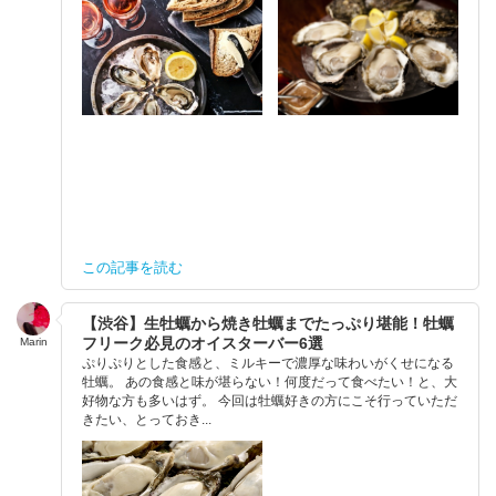
この記事を読む
【渋谷】生牡蠣から焼き牡蠣までたっぷり堪能！牡蠣
フリーク必見のオイスターバー6選
Marin
ぷりぷりとした食感と、ミルキーで濃厚な味わいがくせになる
牡蠣。 あの食感と味が堪らない！何度だって食べたい！と、大
好物な方も多いはず。 今回は牡蠣好きの方にこそ行っていただ
きたい、とっておき...