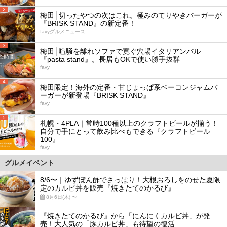
2
梅田│切ったやつの次はこれ。極みのてりやきバーガーが
『BRISK STAND』の新定番！
favyグルメニュース
3
梅田│喧騒を離れソファで寛ぐ穴場イタリアンバル
『pasta stand』。長居もOKで使い勝手抜群
favy
4
梅田限定！海外の定番・甘じょっぱ系ベーコンジャムバ
ーガーが新登場『BRISK STAND』
favy
5
札幌・4PLA｜常時100種以上のクラフトビールが揃う！
自分で手にとって飲み比べもできる『クラフトビール
100』
favy
グルメイベント
8/6〜｜ゆずぽん酢でさっぱり！大根おろしをのせた夏限
定のカルビ丼を販売『焼きたてのかるび』
8月6日(木) 〜
『焼きたてのかるび』から「にんにくカルビ丼」が発
売！大人気の「豚カルビ丼」も待望の復活