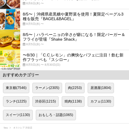
8月6日(木) 〜
8/5〜｜沖縄県産黒糖や夏野菜を使用！夏限定ベーグル3
種を販売『BAGEL&BAGEL』
8月5日(水) 〜
8/5〜｜ハラペーニョの辛さが癖になる！限定バーガー＆
フライが登場『Shake Shack』
8月5日(水) 〜
〜8/30｜「C.C.レモン」の爽快なパフェに注目！飲む新
作フラッペも『スシロー』
8月5日(水) 〜 8月30日(日)
おすすめカテゴリー
東京都(7546)
ラーメン(2305)
肉(2253)
居酒屋(1804)
ランチ(1225)
渋谷区(1215)
焼肉(1138)
カフェ(1130)
スイーツ(1130)
おもしろ・話題(1065)
favy
オストレア 渋谷店