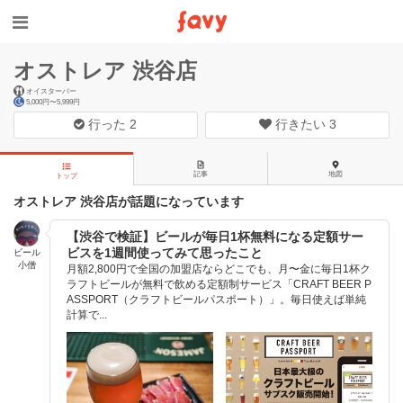
オストレア 渋谷店
オイスターバー
5,000円〜5,999円
行った
2
行きたい
3
記事
地図
トップ
オストレア 渋谷店が話題になっています
【渋谷で検証】ビールが毎日1杯無料になる定額サー
ビスを1週間使ってみて思ったこと
ビール
小僧
月額2,800円で全国の加盟店ならどこでも、月〜金に毎日1杯ク
ラフトビールが無料で飲める定額制サービス「CRAFT BEER P
ASSPORT（クラフトビールパスポート）」。毎日使えば単純
計算で...