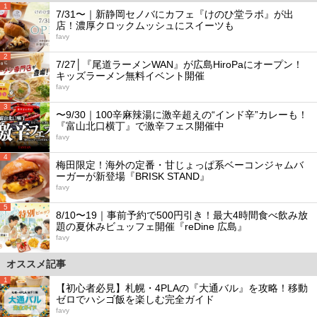
1
7/31〜｜新静岡セノバにカフェ『けのひ堂ラボ』が出
店！濃厚クロックムッシュにスイーツも
favy
2
7/27│『尾道ラーメンWAN』が広島HiroPaにオープン！
キッズラーメン無料イベント開催
favy
3
〜9/30｜100辛麻辣湯に激辛超えの“インド辛”カレーも！
『富山北口横丁』で激辛フェス開催中
favy
4
梅田限定！海外の定番・甘じょっぱ系ベーコンジャムバ
ーガーが新登場『BRISK STAND』
favy
5
8/10〜19｜事前予約で500円引き！最大4時間食べ飲み放
題の夏休みビュッフェ開催『reDine 広島』
favy
オススメ記事
1
【初心者必見】札幌・4PLAの『大通バル』を攻略！移動
ゼロでハシゴ飯を楽しむ完全ガイド
favy