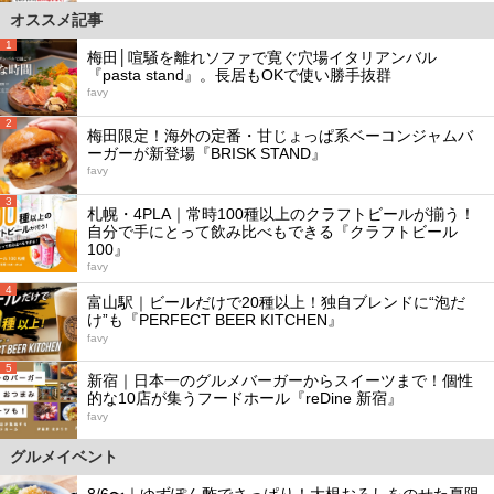
オススメ記事
1
梅田│喧騒を離れソファで寛ぐ穴場イタリアンバル
『pasta stand』。長居もOKで使い勝手抜群
favy
2
梅田限定！海外の定番・甘じょっぱ系ベーコンジャムバ
ーガーが新登場『BRISK STAND』
favy
3
札幌・4PLA｜常時100種以上のクラフトビールが揃う！
自分で手にとって飲み比べもできる『クラフトビール
100』
favy
4
富山駅｜ビールだけで20種以上！独自ブレンドに“泡だ
け”も『PERFECT BEER KITCHEN』
favy
5
新宿｜日本一のグルメバーガーからスイーツまで！個性
的な10店が集うフードホール『reDine 新宿』
favy
グルメイベント