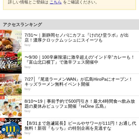
詳しい情報とご登録は
こちら
をご確認ください。
アクセスランキング
1
7/31〜｜新静岡セノバにカフェ『けのひ堂ラボ』が出
店！濃厚クロックムッシュにスイーツも
favy
2
〜9/30｜100辛麻辣湯に激辛超えの“インド辛”カレーも！
『富山北口横丁』で激辛フェス開催中
favy
3
7/27│『尾道ラーメンWAN』が広島HiroPaにオープン！
キッズラーメン無料イベント開催
favy
4
8/10〜19｜事前予約で500円引き！最大4時間食べ飲み放
題の夏休みビュッフェ開催『reDine 広島』
favy
5
【8/31まで急遽延長】ビールやサワーが111円！お通し代
無料！新宿『もッち』の特別企画を見逃すな
favy