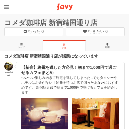
コメダ珈琲店 新宿靖国通り店
行った
0
行きたい
0
トップ
地図
記事
コメダ珈琲店 新宿靖国通り店が話題になっています
【新宿】終電を逃した方必見！朝まで1,000円で過ご
せるカフェまとめ
zu-shi
mi
ついつい楽しみ過ぎて終電を逃してしまった...でもタクシーや
ホテルはお金がない！始発を待つお店で困ったあなたにおすす
めです。 新宿駅近辺で朝まで1,000円で寛げるカフェを紹介し
ます！