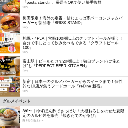
『pasta stand』。長居もOKで使い勝手抜群
favy
2
梅田限定！海外の定番・甘じょっぱ系ベーコンジャムバ
ーガーが新登場『BRISK STAND』
favy
3
札幌・4PLA｜常時100種以上のクラフトビールが揃う！
自分で手にとって飲み比べもできる『クラフトビール
100』
favy
4
富山駅｜ビールだけで20種以上！独自ブレンドに“泡だ
け”も『PERFECT BEER KITCHEN』
favy
5
新宿｜日本一のグルメバーガーからスイーツまで！個性
的な10店が集うフードホール『reDine 新宿』
favy
グルメイベント
8/6〜｜ゆずぽん酢でさっぱり！大根おろしをのせた夏限
定のカルビ丼を販売『焼きたてのかるび』
8月6日(木) 〜