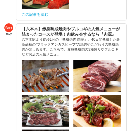
この記事を読む
【六本木】赤身熟成焼肉やプルコギの人気メニューが
詰まったコースが登場！肉飲み会するなら『肉源』
favy
六本木駅より徒歩1分の『熟成焼肉 肉源』。40日間熟成した最
高品種の"ブラックアンガスビーフ"の焼肉やこだわりの熟成焼
肉が楽しめます。こちらで、赤身熟成肉の3種盛りやプルコギ
などお店の人気メニュ...