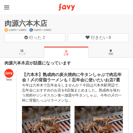
肉源六本木店
1,000円〜1,999円
5,000円〜5,999円
行った
2
行きたい
8
トップ
地図
記事
肉源六本木店が話題になっています
【六本木】熟成肉の炭火焼肉に牛タンしゃぶで肉忘年
会！〆の背脂ラーメンも！忘年会に使いたいお店7選
favy
今年は六本木で忘年会をしませんか？今回は六本木駅周辺で、
忘年会におすすめのお店を8店舗まとめました。熟成肉を味わ
う焼肉やジンギスカン食べ放題や牛タンしゃぶ、今年の〆の一
杯に背脂たっぷりラーメンな...