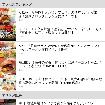
アクセスランキング
1
7/31〜｜新静岡セノバにカフェ『けのひ堂ラボ』が出
店！濃厚クロックムッシュにスイーツも
favy
2
〜9/30｜100辛麻辣湯に激辛超えの“インド辛”カレーも！
『富山北口横丁』で激辛フェス開催中
favy
3
7/27│『尾道ラーメンWAN』が広島HiroPaにオープン！
キッズラーメン無料イベント開催
favy
4
梅田限定！海外の定番・甘じょっぱ系ベーコンジャムバ
ーガーが新登場『BRISK STAND』
favy
5
8/10〜19｜事前予約で500円引き！最大4時間食べ飲み放
題の夏休みビュッフェ開催『reDine 広島』
favy
オススメ記事
1
梅田│喧騒を離れソファで寛ぐ穴場イタリアンバル