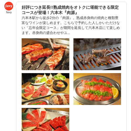
好評につき延長!!熟成焼肉をオトクに堪能できる限定
コースが登場！六本木『肉源』
favy
六本木駅から徒歩2分の『肉源』。熟成赤身肉の焼肉と種類豊
富なワインが楽しめます。こちらで予約した人しかいただけな
い「忘年会限定コース」が期間を延長して六本木店にて楽しめ
ます。赤身肉の盛合わせやユ...