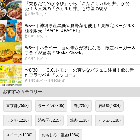
『焼きたてのかるび』から「にんにくカルビ丼」が発
売！大人気の「豚カルビ丼」も待望の復活
8月6日(木) 〜
8/5〜｜沖縄県産黒糖や夏野菜を使用！夏限定ベーグル3
種を販売『BAGEL&BAGEL』
8月5日(水) 〜
8/5〜｜ハラペーニョの辛さが癖になる！限定バーガー＆
フライが登場『Shake Shack』
8月5日(水) 〜
〜8/30｜「C.C.レモン」の爽快なパフェに注目！飲む新
作フラッペも『スシロー』
8月5日(水) 〜 8月30日(日)
おすすめカテゴリー
東京都(7553)
ラーメン(2305)
肉(2252)
居酒屋(1804)
ランチ(1226)
渋谷区(1215)
焼肉(1138)
カフェ(1130)
スイーツ(1130)
おもしろ・話題(1064)