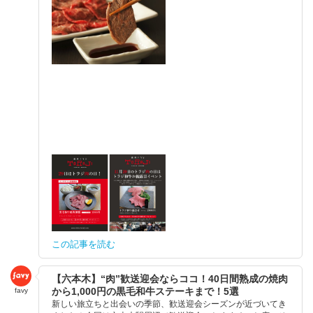
この記事を読む
【六本木】“肉”歓送迎会ならココ！40日間熟成の焼肉
から1,000円の黒毛和牛ステーキまで！5選
favy
新しい旅立ちと出会いの季節、歓送迎会シーズンが近づいてき