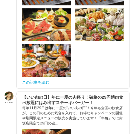
この記事を読む
【いい肉の日】年に一度の肉祭り！破格の29円焼肉食
べ放題にはみ出すステーキバーガー！
s.zero
毎年11月29日は年に一度の“いい肉の日”！今年も全国の飲食店
が、この日のために気合を入れて、お得なキャンペーンの開催
や期間限定メニューの販売を実施しています！『牛角』では赤
坂店限定で29円の破...