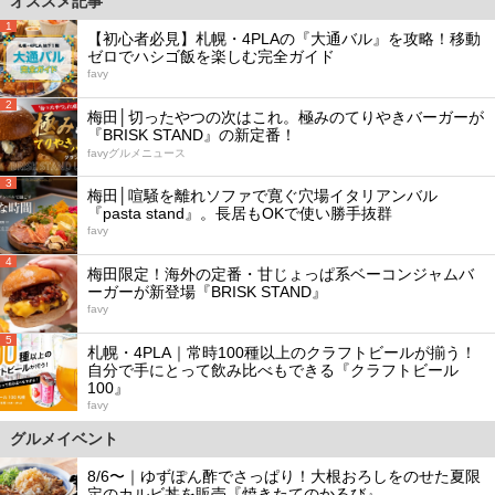
オススメ記事
1
【初心者必見】札幌・4PLAの『大通バル』を攻略！移動
ゼロでハシゴ飯を楽しむ完全ガイド
favy
2
梅田│切ったやつの次はこれ。極みのてりやきバーガーが
『BRISK STAND』の新定番！
favyグルメニュース
3
梅田│喧騒を離れソファで寛ぐ穴場イタリアンバル
『pasta stand』。長居もOKで使い勝手抜群
favy
4
梅田限定！海外の定番・甘じょっぱ系ベーコンジャムバ
ーガーが新登場『BRISK STAND』
favy
5
札幌・4PLA｜常時100種以上のクラフトビールが揃う！
自分で手にとって飲み比べもできる『クラフトビール
100』
favy
グルメイベント
8/6〜｜ゆずぽん酢でさっぱり！大根おろしをのせた夏限
定のカルビ丼を販売『焼きたてのかるび』