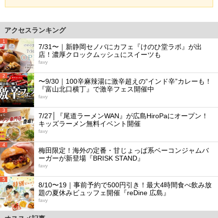
アクセスランキング
1
7/31〜｜新静岡セノバにカフェ『けのひ堂ラボ』が出
店！濃厚クロックムッシュにスイーツも
favy
2
〜9/30｜100辛麻辣湯に激辛超えの“インド辛”カレーも！
『富山北口横丁』で激辛フェス開催中
favy
3
7/27│『尾道ラーメンWAN』が広島HiroPaにオープン！
キッズラーメン無料イベント開催
favy
4
梅田限定！海外の定番・甘じょっぱ系ベーコンジャムバ
ーガーが新登場『BRISK STAND』
favy
5
8/10〜19｜事前予約で500円引き！最大4時間食べ飲み放
題の夏休みビュッフェ開催『reDine 広島』
favy