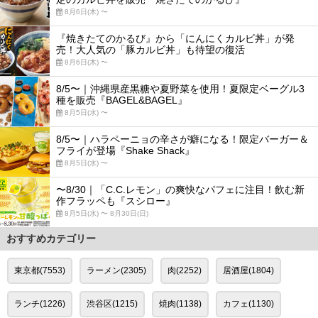
8月6日(木) 〜
『焼きたてのかるび』から「にんにくカルビ丼」が発
売！大人気の「豚カルビ丼」も待望の復活
8月6日(木) 〜
8/5〜｜沖縄県産黒糖や夏野菜を使用！夏限定ベーグル3
種を販売『BAGEL&BAGEL』
8月5日(水) 〜
8/5〜｜ハラペーニョの辛さが癖になる！限定バーガー＆
フライが登場『Shake Shack』
8月5日(水) 〜
〜8/30｜「C.C.レモン」の爽快なパフェに注目！飲む新
作フラッペも『スシロー』
8月5日(水) 〜 8月30日(日)
おすすめカテゴリー
東京都(7553)
ラーメン(2305)
肉(2252)
居酒屋(1804)
ランチ(1226)
渋谷区(1215)
焼肉(1138)
カフェ(1130)