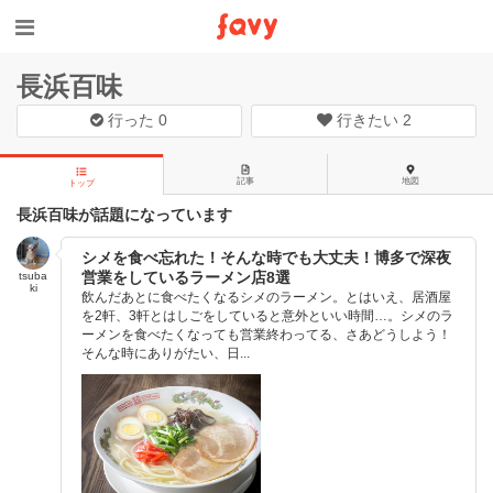
長浜百味
行った
0
行きたい
2
記事
地図
トップ
長浜百味が話題になっています
シメを食べ忘れた！そんな時でも大丈夫！博多で深夜
営業をしているラーメン店8選
tsuba
ki
飲んだあとに食べたくなるシメのラーメン。とはいえ、居酒屋
を2軒、3軒とはしごをしていると意外といい時間…。シメのラ
ーメンを食べたくなっても営業終わってる、さあどうしよう！
そんな時にありがたい、日...