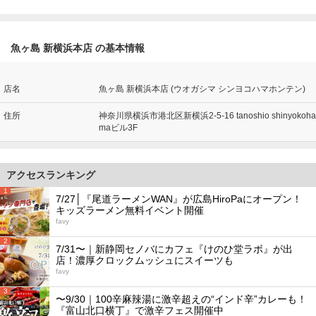
魚ヶ島 新横浜本店 の基本情報
店名
魚ヶ島 新横浜本店 (ウオガシマ シンヨコハマホンテン)
住所
神奈川県横浜市港北区新横浜2-5-16 tanoshio shinyokoha
maビル3F
アクセスランキング
1
7/27│『尾道ラーメンWAN』が広島HiroPaにオープン！
キッズラーメン無料イベント開催
favy
2
7/31〜｜新静岡セノバにカフェ『けのひ堂ラボ』が出
店！濃厚クロックムッシュにスイーツも
favy
3
〜9/30｜100辛麻辣湯に激辛超えの“インド辛”カレーも！
『富山北口横丁』で激辛フェス開催中