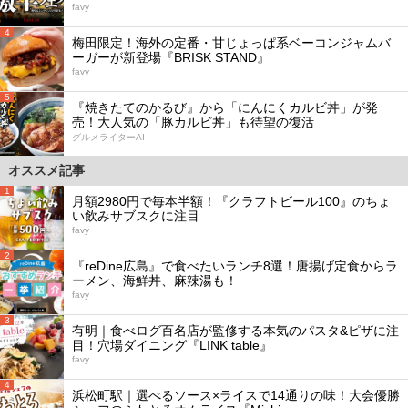
favy
4
梅田限定！海外の定番・甘じょっぱ系ベーコンジャムバ
ーガーが新登場『BRISK STAND』
favy
5
『焼きたてのかるび』から「にんにくカルビ丼」が発
売！大人気の「豚カルビ丼」も待望の復活
グルメライターAI
オススメ記事
1
月額2980円で毎本半額！『クラフトビール100』のちょ
い飲みサブスクに注目
favy
2
『reDine広島』で食べたいランチ8選！唐揚げ定食からラ
ーメン、海鮮丼、麻辣湯も！
favy
3
有明｜食べログ百名店が監修する本気のパスタ&ピザに注
目！穴場ダイニング『LINK table』
favy
4
浜松町駅｜選べるソース×ライスで14通りの味！大会優勝