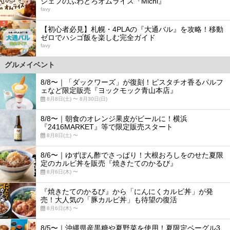
シェフのふわとろオムライス『Michi』
favy
5
【初心者必見】札幌・4PLAの『大通バル』を攻略！移動
ゼロでハシゴ飯を楽しむ完全ガイド
favy
グルメイベント
8/8〜｜「ダックワーズ」が復刻！ピスタチオ香るパルフ
ェなど限定販売『ヨックモック青山本店』
8月8日(土) 〜 8月30日(日)
8/8〜｜朝食のオレンジ果皮がビールに！横浜
『2416MARKET』等で限定販売スタート
8月8日(土) 〜
8/6〜｜ゆずぽん酢でさっぱり！大根おろしをのせた夏限
定のカルビ丼を販売『焼きたてのかるび』
8月6日(木) 〜
『焼きたてのかるび』から「にんにくカルビ丼」が発
売！大人気の「豚カルビ丼」も待望の復活
8月6日(木) 〜
8/5〜｜沖縄県産黒糖や夏野菜を使用！夏限定ベーグル3