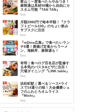
1
富山｜一度食べたらやみつき！
麻辣湯は具材50種から自由にカ
スタム可能『TAN TAN』
favy
2
月額2980円で毎本半額！『クラ
フトビール100』のちょい飲み
サブスクに注目
favy
3
『reDine広島』で食べたいラン
チ8選！唐揚げ定食からラーメ
ン、海鮮丼、麻辣湯も！
favy
4
有明｜食べログ百名店が監修す
る本気のパスタ&ピザに注目！
穴場ダイニング『LINK table』
favy
5
浜松町駅｜選べるソース×ライ
スで14通りの味！大会優勝シェ
フのふわとろオムライス
『Michi』
favy