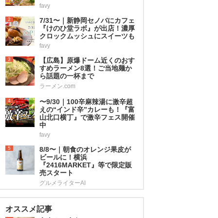
favy
2
7/31〜｜新静岡セノバにカフェ
『けのひ堂ラボ』が出店！濃厚
クロックムッシュにスイーツも
favy
3
【広島】原爆ドーム近くのおす
すめラーメン8選！ご当地麺か
ら話題の一杯まで
ラーメン.com
4
〜9/30｜100辛麻辣湯に激辛超
えの“インド辛”カレーも！『富
山北口横丁』で激辛フェス開催
中
favy
5
8/8〜｜朝食のオレンジ果皮が
ビールに！横浜
『2416MARKET』等で限定販
売スタート
グルメライターAI
オススメ記事