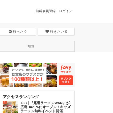
無料会員登録
ログイン
行った
0
行きたい
0
地図
アクセスランキング
1
7/27│『尾道ラーメンWAN』が
広島HiroPaにオープン！キッズ
ラーメン無料イベント開催