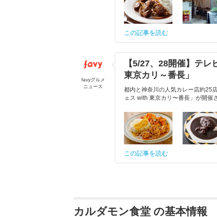
この記事を読む
【5/27、28開催】テ
東京カリ～番長」
favyグルメ
ニュース
都内と神奈川の人気カレー店約25店
ェス with 東京カリ〜番長」が開催され
この記事を読む
カルダモン食堂 の基本情報