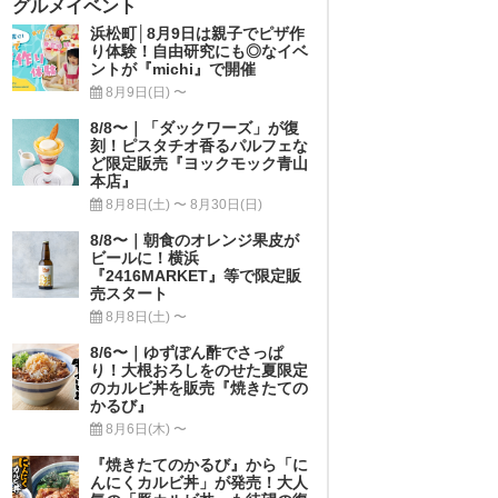
グルメイベント
浜松町│8月9日は親子でピザ作
り体験！自由研究にも◎なイベ
ントが『michi』で開催
8月9日(日) 〜
8/8〜｜「ダックワーズ」が復
刻！ピスタチオ香るパルフェな
ど限定販売『ヨックモック青山
本店』
8月8日(土) 〜 8月30日(日)
8/8〜｜朝食のオレンジ果皮が
ビールに！横浜
『2416MARKET』等で限定販
売スタート
8月8日(土) 〜
8/6〜｜ゆずぽん酢でさっぱ
り！大根おろしをのせた夏限定
のカルビ丼を販売『焼きたての
かるび』
8月6日(木) 〜
『焼きたてのかるび』から「に
んにくカルビ丼」が発売！大人