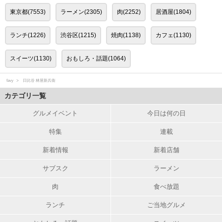
東京都(7553)
ラーメン(2305)
肉(2252)
居酒屋(1804)
ランチ(1226)
渋谷区(1215)
焼肉(1138)
カフェ(1130)
スイーツ(1130)
おもしろ・話題(1064)
favy
日比谷 林屋新兵衛
カテゴリ一覧
グルメイベント
今日は何の日
特集
連載
新着情報
新着店舗
サブスク
ラーメン
肉
食べ放題
ランチ
ご当地グルメ