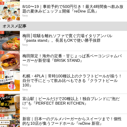
5
8/10〜19｜事前予約で500円引き！最大4時間食べ飲み放
題の夏休みビュッフェ開催『reDine 広島』
favy
オススメ記事
1
梅田│喧騒を離れソファで寛ぐ穴場イタリアンバル
『pasta stand』。長居もOKで使い勝手抜群
favy
2
梅田限定！海外の定番・甘じょっぱ系ベーコンジャムバ
ーガーが新登場『BRISK STAND』
favy
3
札幌・4PLA｜常時100種以上のクラフトビールが揃う！
自分で手にとって飲み比べもできる『クラフトビール
100』
favy
4
富山駅｜ビールだけで20種以上！独自ブレンドに“泡だ
け”も『PERFECT BEER KITCHEN』
favy
5
新宿｜日本一のグルメバーガーからスイーツまで！個性
的な10店が集うフードホール『reDine 新宿』