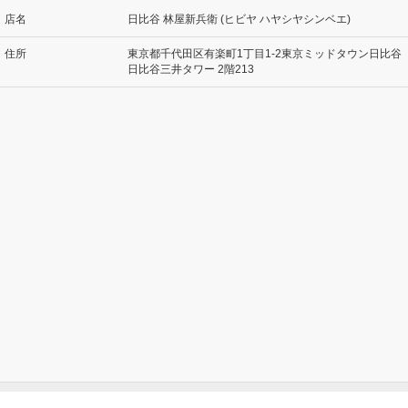
店名
日比谷 林屋新兵衛 (ヒビヤ ハヤシヤシンベエ)
住所
東京都千代田区有楽町1丁目1-2東京ミッドタウン日比谷
日比谷三井タワー 2階213