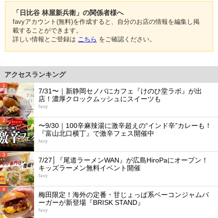
「日比谷 林屋新兵衛」の関係者様へ
favyアカウント(無料)を作成すると、自分のお店の情報を編集し掲
載することができます。
詳しい情報とご登録は
こちら
をご確認ください。
アクセスランキング
1
7/31〜｜新静岡セノバにカフェ『けのひ堂ラボ』が出
店！濃厚クロックムッシュにスイーツも
favy
2
〜9/30｜100辛麻辣湯に激辛超えの“インド辛”カレーも！
『富山北口横丁』で激辛フェス開催中
favy
3
7/27│『尾道ラーメンWAN』が広島HiroPaにオープン！
キッズラーメン無料イベント開催
favy
4
梅田限定！海外の定番・甘じょっぱ系ベーコンジャムバ
ーガーが新登場『BRISK STAND』
favy