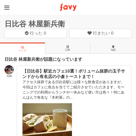
日比谷 林屋新兵衛
行った
0
行きたい
0
記事
地図
トップ
日比谷 林屋新兵衛が話題になっています
【日比谷】駅近カフェ10選！ボリューム抜群の玉子サ
ンドから有名店の小倉トーストまで！
708
アクセス抜群である日比谷駅には様々な飲食店がありますが、
今回はカフェに焦点を当ててご紹介させていただきます。モー
ニングでの利用からランチや一休みなど使い方は色々！特にあ
んぱんで有名な『木村屋』の...