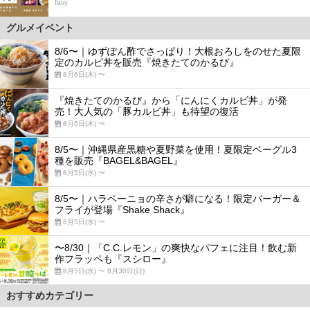
favy
グルメイベント
8/6〜｜ゆずぽん酢でさっぱり！大根おろしをのせた夏限
定のカルビ丼を販売『焼きたてのかるび』
8月6日(木) 〜
『焼きたてのかるび』から「にんにくカルビ丼」が発
売！大人気の「豚カルビ丼」も待望の復活
8月6日(木) 〜
8/5〜｜沖縄県産黒糖や夏野菜を使用！夏限定ベーグル3
種を販売『BAGEL&BAGEL』
8月5日(水) 〜
8/5〜｜ハラペーニョの辛さが癖になる！限定バーガー＆
フライが登場『Shake Shack』
8月5日(水) 〜
〜8/30｜「C.C.レモン」の爽快なパフェに注目！飲む新
作フラッペも『スシロー』
8月5日(水) 〜 8月30日(日)
おすすめカテゴリー