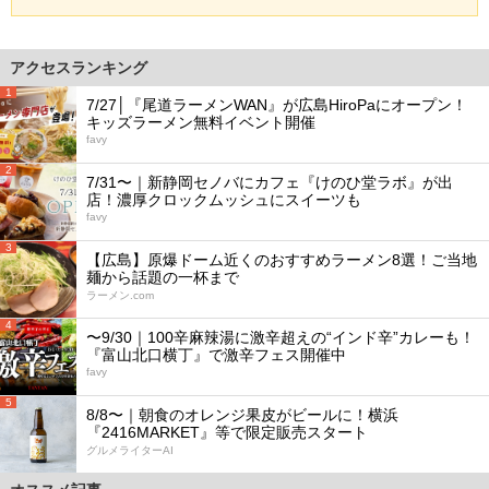
アクセスランキング
1
7/27│『尾道ラーメンWAN』が広島HiroPaにオープン！
キッズラーメン無料イベント開催
favy
2
7/31〜｜新静岡セノバにカフェ『けのひ堂ラボ』が出
店！濃厚クロックムッシュにスイーツも
favy
3
【広島】原爆ドーム近くのおすすめラーメン8選！ご当地
麺から話題の一杯まで
ラーメン.com
4
〜9/30｜100辛麻辣湯に激辛超えの“インド辛”カレーも！
『富山北口横丁』で激辛フェス開催中
favy
5
8/8〜｜朝食のオレンジ果皮がビールに！横浜
『2416MARKET』等で限定販売スタート
グルメライターAI