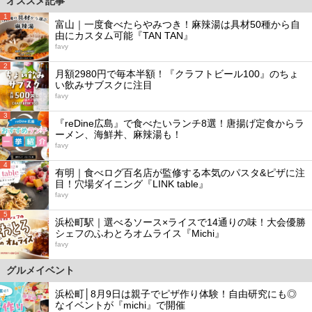
オススメ記事
1
富山｜一度食べたらやみつき！麻辣湯は具材50種から自
由にカスタム可能『TAN TAN』
favy
2
月額2980円で毎本半額！『クラフトビール100』のちょ
い飲みサブスクに注目
favy
3
『reDine広島』で食べたいランチ8選！唐揚げ定食からラ
ーメン、海鮮丼、麻辣湯も！
favy
4
有明｜食べログ百名店が監修する本気のパスタ&ピザに注
目！穴場ダイニング『LINK table』
favy
5
浜松町駅｜選べるソース×ライスで14通りの味！大会優勝
シェフのふわとろオムライス『Michi』
favy
グルメイベント
浜松町│8月9日は親子でピザ作り体験！自由研究にも◎
なイベントが『michi』で開催