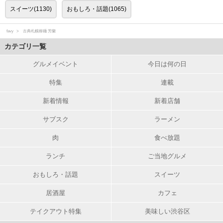
スイーツ(1130)
おもしろ・話題(1065)
favy
古典札幌柳麺 芳蘭
カテゴリ一覧
グルメイベント
今日は何の日
特集
連載
新着情報
新着店舗
サブスク
ラーメン
肉
食べ放題
ランチ
ご当地グルメ
おもしろ・話題
スイーツ
居酒屋
カフェ
テイクアウト特集
美味しい渋谷区