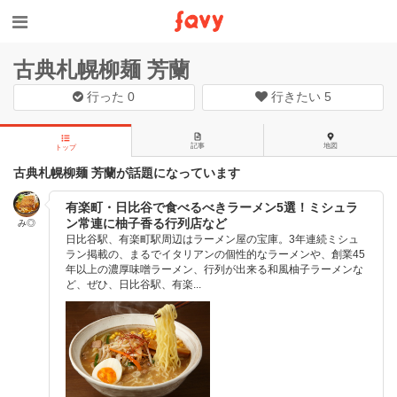
古典札幌柳麺 芳蘭
行った
0
行きたい
5
記事
地図
トップ
古典札幌柳麺 芳蘭が話題になっています
有楽町・日比谷で食べるべきラーメン5選！ミシュラ
ン常連に柚子香る行列店など
み◎
日比谷駅、有楽町駅周辺はラーメン屋の宝庫。3年連続ミシュ
ラン掲載の、まるでイタリアンの個性的なラーメンや、創業45
年以上の濃厚味噌ラーメン、行列が出来る和風柚子ラーメンな
ど、ぜひ、日比谷駅、有楽...