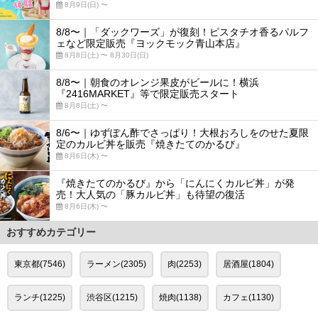
8月9日(日) 〜
8/8〜｜「ダックワーズ」が復刻！ピスタチオ香るパルフ
ェなど限定販売『ヨックモック青山本店』
8月8日(土) 〜 8月30日(日)
8/8〜｜朝食のオレンジ果皮がビールに！横浜
『2416MARKET』等で限定販売スタート
8月8日(土) 〜
8/6〜｜ゆずぽん酢でさっぱり！大根おろしをのせた夏限
定のカルビ丼を販売『焼きたてのかるび』
8月6日(木) 〜
『焼きたてのかるび』から「にんにくカルビ丼」が発
売！大人気の「豚カルビ丼」も待望の復活
8月6日(木) 〜
おすすめカテゴリー
東京都(7546)
ラーメン(2305)
肉(2253)
居酒屋(1804)
ランチ(1225)
渋谷区(1215)
焼肉(1138)
カフェ(1130)