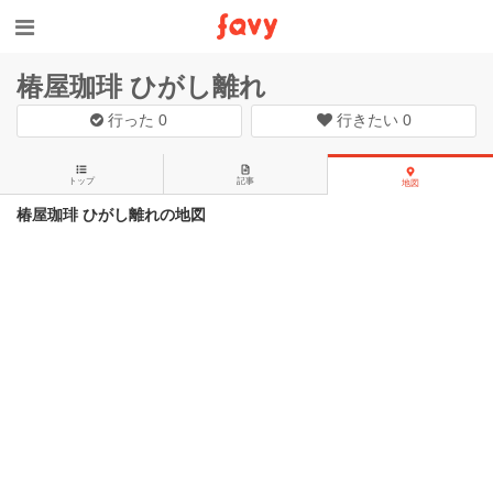
椿屋珈琲 ひがし離れ
行った
0
行きたい
0
トップ
記事
地図
椿屋珈琲 ひがし離れの地図