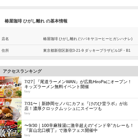
椿屋珈琲 ひがし離れ の基本情報
店名
椿屋珈琲 ひがし離れ (ツバキヤコーヒーヒガシハナレ)
住所
東京都新宿区新宿3-21-9 ダッキープラザビル1F・B1
アクセスランキング
1
7/27│『尾道ラーメンWAN』が広島HiroPaにオープン！
キッズラーメン無料イベント開催
favy
2
7/31〜｜新静岡セノバにカフェ『けのひ堂ラボ』が出
店！濃厚クロックムッシュにスイーツも
favy
3
〜9/30｜100辛麻辣湯に激辛超えの“インド辛”カレーも！
『富山北口横丁』で激辛フェス開催中
favy