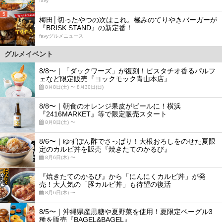
favy
5
梅田│切ったやつの次はこれ。極みのてりやきバーガーが
『BRISK STAND』の新定番！
favyグルメニュース
グルメイベント
8/8〜｜「ダックワーズ」が復刻！ピスタチオ香るパルフ
ェなど限定販売『ヨックモック青山本店』
8月8日(土) 〜 8月30日(日)
8/8〜｜朝食のオレンジ果皮がビールに！横浜
『2416MARKET』等で限定販売スタート
8月8日(土) 〜
8/6〜｜ゆずぽん酢でさっぱり！大根おろしをのせた夏限
定のカルビ丼を販売『焼きたてのかるび』
8月6日(木) 〜
『焼きたてのかるび』から「にんにくカルビ丼」が発
売！大人気の「豚カルビ丼」も待望の復活
8月6日(木) 〜
8/5〜｜沖縄県産黒糖や夏野菜を使用！夏限定ベーグル3
種を販売『BAGEL&BAGEL』