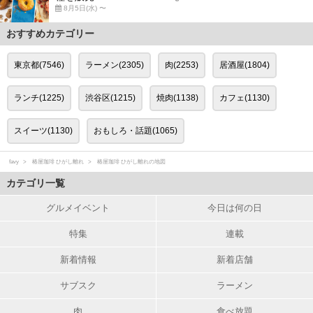
8月5日(水) 〜
おすすめカテゴリー
東京都(7546)
ラーメン(2305)
肉(2253)
居酒屋(1804)
ランチ(1225)
渋谷区(1215)
焼肉(1138)
カフェ(1130)
スイーツ(1130)
おもしろ・話題(1065)
favy
椿屋珈琲 ひがし離れ
椿屋珈琲 ひがし離れの地図
カテゴリ一覧
グルメイベント
今日は何の日
特集
連載
新着情報
新着店舗
サブスク
ラーメン
肉
食べ放題