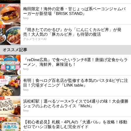
4
梅田限定！海外の定番・甘じょっぱ系ベーコンジャムバ
ーガーが新登場『BRISK STAND』
favy
5
『焼きたてのかるび』から「にんにくカルビ丼」が発
売！大人気の「豚カルビ丼」も待望の復活
グルメライターAI
オススメ記事
1
『reDine広島』で食べたいランチ8選！唐揚げ定食からラ
ーメン、海鮮丼、麻辣湯も！
favy
2
有明｜食べログ百名店が監修する本気のパスタ&ピザに注
目！穴場ダイニング『LINK table』
favy
3
浜松町駅｜選べるソース×ライスで14通りの味！大会優勝
シェフのふわとろオムライス『Michi』
favy
4
【初心者必見】札幌・4PLAの『大通バル』を攻略！移動
ゼロでハシゴ飯を楽しむ完全ガイド