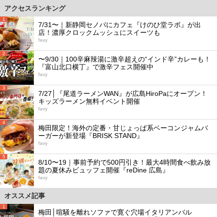
アクセスランキング
1
7/31〜｜新静岡セノバにカフェ『けのひ堂ラボ』が出
店！濃厚クロックムッシュにスイーツも
favy
2
〜9/30｜100辛麻辣湯に激辛超えの“インド辛”カレーも！
『富山北口横丁』で激辛フェス開催中
favy
3
7/27│『尾道ラーメンWAN』が広島HiroPaにオープン！
キッズラーメン無料イベント開催
favy
4
梅田限定！海外の定番・甘じょっぱ系ベーコンジャムバ
ーガーが新登場『BRISK STAND』
favy
5
8/10〜19｜事前予約で500円引き！最大4時間食べ飲み放
題の夏休みビュッフェ開催『reDine 広島』
favy
オススメ記事
1
梅田│喧騒を離れソファで寛ぐ穴場イタリアンバル