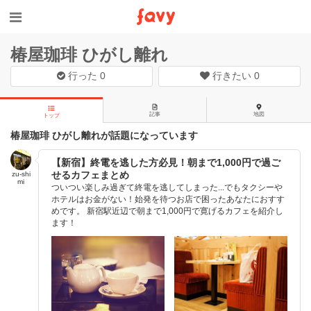
椿屋珈琲 ひがし離れ
行った
0
行きたい
0
記事
地図
トップ
椿屋珈琲 ひがし離れが話題になっています
【新宿】終電を逃した方必見！朝まで1,000円で過ご
せるカフェまとめ
zu-shi
mi
ついつい楽しみ過ぎて終電を逃してしまった...でもタクシーや
ホテルはお金がない！始発を待つお店で困ったあなたにおすす
めです。 新宿駅近辺で朝まで1,000円で寛げるカフェを紹介し
ます！