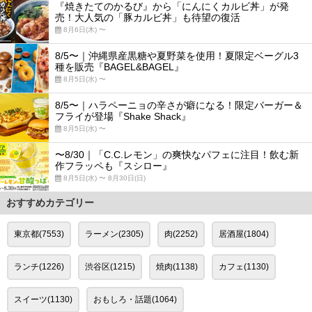
『焼きたてのかるび』から「にんにくカルビ丼」が発
売！大人気の「豚カルビ丼」も待望の復活
8月6日(木) 〜
8/5〜｜沖縄県産黒糖や夏野菜を使用！夏限定ベーグル3
種を販売『BAGEL&BAGEL』
8月5日(水) 〜
8/5〜｜ハラペーニョの辛さが癖になる！限定バーガー＆
フライが登場『Shake Shack』
8月5日(水) 〜
〜8/30｜「C.C.レモン」の爽快なパフェに注目！飲む新
作フラッペも『スシロー』
8月5日(水) 〜 8月30日(日)
おすすめカテゴリー
東京都(7553)
ラーメン(2305)
肉(2252)
居酒屋(1804)
ランチ(1226)
渋谷区(1215)
焼肉(1138)
カフェ(1130)
スイーツ(1130)
おもしろ・話題(1064)