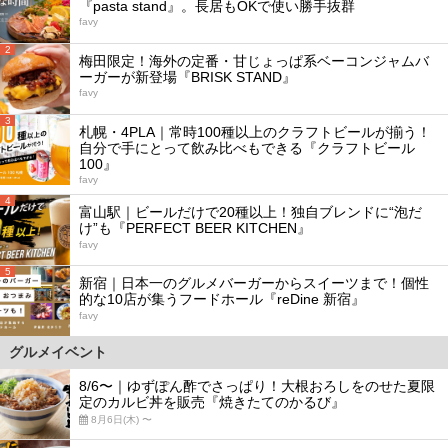
『pasta stand』。長居もOKで使い勝手抜群
favy
2
梅田限定！海外の定番・甘じょっぱ系ベーコンジャムバ
ーガーが新登場『BRISK STAND』
favy
3
札幌・4PLA｜常時100種以上のクラフトビールが揃う！
自分で手にとって飲み比べもできる『クラフトビール
100』
favy
4
富山駅｜ビールだけで20種以上！独自ブレンドに“泡だ
け”も『PERFECT BEER KITCHEN』
favy
5
新宿｜日本一のグルメバーガーからスイーツまで！個性
的な10店が集うフードホール『reDine 新宿』
favy
グルメイベント
8/6〜｜ゆずぽん酢でさっぱり！大根おろしをのせた夏限
定のカルビ丼を販売『焼きたてのかるび』
8月6日(木) 〜