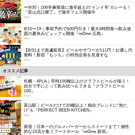
3
〜9/30｜100辛麻辣湯に激辛超えの“インド辛”カレーも！
『富山北口横丁』で激辛フェス開催中
favy
4
8/10〜19｜事前予約で500円引き！最大4時間食べ飲み放
題の夏休みビュッフェ開催『reDine 広島』
favy
5
【8/31まで急遽延長】ビールやサワーが111円！お通し代
無料！新宿『もッち』の特別企画を見逃すな
favy
オススメ記事
1
札幌・4PLA｜常時100種以上のクラフトビールが揃う！
自分で手にとって飲み比べもできる『クラフトビール
100』
favy
2
富山駅｜ビールだけで20種以上！独自ブレンドに“泡だ
け”も『PERFECT BEER KITCHEN』
favy
3
新宿｜日本一のグルメバーガーからスイーツまで！個性
的な10店が集うフードホール『reDine 新宿』