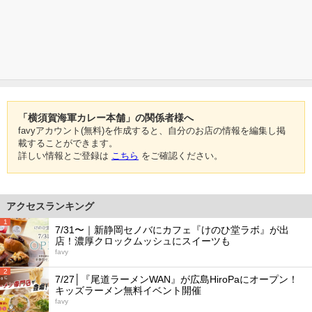
「横須賀海軍カレー本舗」の関係者様へ
favyアカウント(無料)を作成すると、自分のお店の情報を編集し掲
載することができます。
詳しい情報とご登録は
こちら
をご確認ください。
アクセスランキング
1
7/31〜｜新静岡セノバにカフェ『けのひ堂ラボ』が出
店！濃厚クロックムッシュにスイーツも
favy
2
7/27│『尾道ラーメンWAN』が広島HiroPaにオープン！
キッズラーメン無料イベント開催
favy