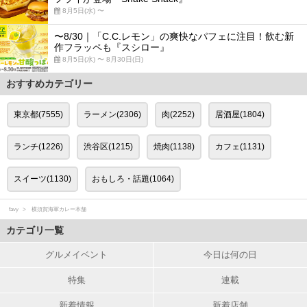
8月5日(水) 〜
〜8/30｜「C.C.レモン」の爽快なパフェに注目！飲む新
作フラッペも『スシロー』
8月5日(水) 〜 8月30日(日)
おすすめカテゴリー
東京都(7555)
ラーメン(2306)
肉(2252)
居酒屋(1804)
ランチ(1226)
渋谷区(1215)
焼肉(1138)
カフェ(1131)
スイーツ(1130)
おもしろ・話題(1064)
favy
横須賀海軍カレー本舗
カテゴリ一覧
グルメイベント
今日は何の日
特集
連載
新着情報
新着店舗