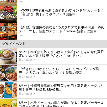
favy
4
〜9/30｜100辛麻辣湯に激辛超えの“インド辛”カレーも！
『富山北口横丁』で激辛フェス開催中
favy
5
【新宿】雰囲気の異なる4つのフロアで食事やお酒、締め
スイーツも。話題のスポット『reDine 新宿』に注目
favy
グルメイベント
8/6〜｜ゆずぽん酢でさっぱり！大根おろしをのせた夏限
定のカルビ丼を販売『焼きたてのかるび』
8月6日(木) 〜
『焼きたてのかるび』から「にんにくカルビ丼」が発
売！大人気の「豚カルビ丼」も待望の復活
8月6日(木) 〜
8/5〜｜沖縄県産黒糖や夏野菜を使用！夏限定ベーグル3
種を販売『BAGEL&BAGEL』
8月5日(水) 〜
8/5〜｜ハラペーニョの辛さが癖になる！限定バーガー＆
フライが登場『Shake Shack』