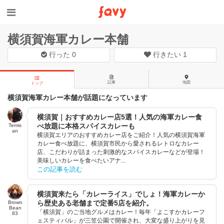
横須賀海軍カレー本舗
行った
0
行きたい
1
記事
地図
トップ
横須賀海軍カレー本舗が話題になっています
横須賀｜おすすめカレー店5選！人気の海軍カレー食
べ放題に本格スパイスカレーも
Temis
an
横須賀エリアのおすすめカレー店をご紹介！人気の横須賀海軍
カレー食べ放題に、横須賀市民から愛されるレトロなカレー
店、こだわりが詰まった刺激的なスパイスカレーなどが登場！
美味しいカレーを食べたいアナ...
この記事を読む
横須賀来たら「カレーライス」でしょ！海軍カレーか
ら歴史ある老舗まで定番5店を紹介。
Brown
Bean
「横須賀」のご当地グルメはカレー！毎年「よこすかカレーフ
83
ェスティバル」が三笠公園で開催され、大変な盛り上がりを見