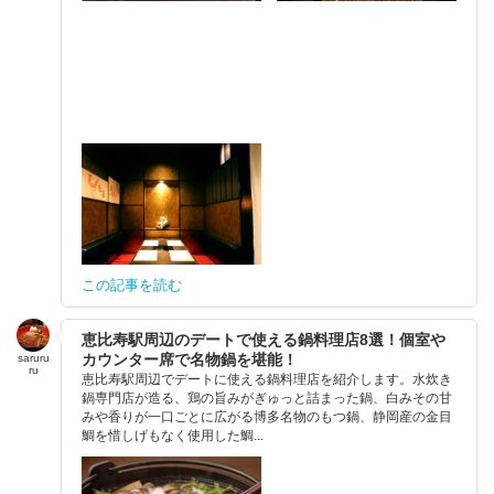
この記事を読む
恵比寿駅周辺のデートで使える鍋料理店8選！個室や
カウンター席で名物鍋を堪能！
saruru
ru
恵比寿駅周辺でデートに使える鍋料理店を紹介します。水炊き
鍋専門店が造る、鶏の旨みがぎゅっと詰まった鍋、白みその甘
みや香りが一口ごとに広がる博多名物のもつ鍋、静岡産の金目
鯛を惜しげもなく使用した鯛...