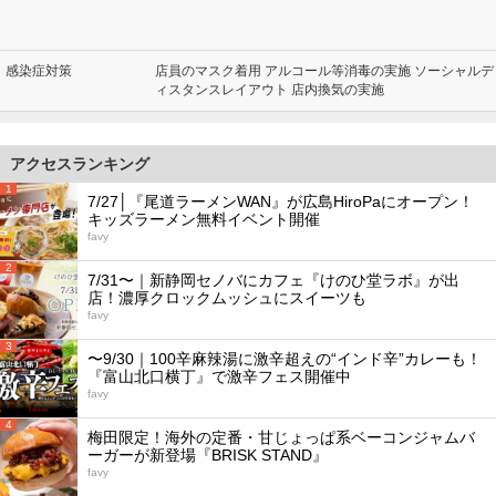
感染症対策
店員のマスク着用 アルコール等消毒の実施 ソーシャルデ
ィスタンスレイアウト 店内換気の実施
アクセスランキング
1
7/27│『尾道ラーメンWAN』が広島HiroPaにオープン！
キッズラーメン無料イベント開催
favy
2
7/31〜｜新静岡セノバにカフェ『けのひ堂ラボ』が出
店！濃厚クロックムッシュにスイーツも
favy
3
〜9/30｜100辛麻辣湯に激辛超えの“インド辛”カレーも！
『富山北口横丁』で激辛フェス開催中
favy
4
梅田限定！海外の定番・甘じょっぱ系ベーコンジャムバ
ーガーが新登場『BRISK STAND』
favy