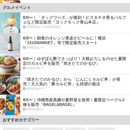
グルメイベント
8/8〜｜「ダックワーズ」が復刻！ピスタチオ香るパルフ
ェなど限定販売『ヨックモック青山本店』
8月8日(土) 〜 8月30日(日)
8/8〜｜朝食のオレンジ果皮がビールに！横浜
『2416MARKET』等で限定販売スタート
8月8日(土) 〜
8/6〜｜ゆずぽん酢でさっぱり！大根おろしをのせた夏限
定のカルビ丼を販売『焼きたてのかるび』
8月6日(木) 〜
『焼きたてのかるび』から「にんにくカルビ丼」が発
売！大人気の「豚カルビ丼」も待望の復活
8月6日(木) 〜
8/5〜｜沖縄県産黒糖や夏野菜を使用！夏限定ベーグル3
種を販売『BAGEL&BAGEL』
8月5日(水) 〜
おすすめカテゴリー