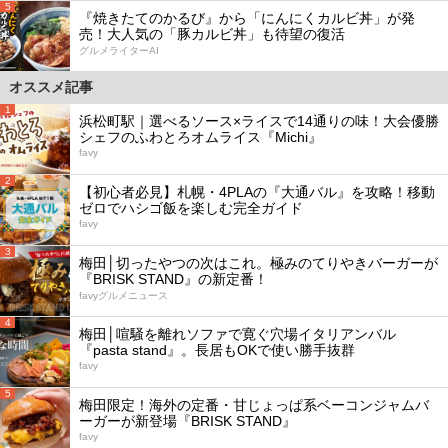
5
『焼きたてのかるび』から「にんにくカルビ丼」が発
売！大人気の「豚カルビ丼」も待望の復活
グルメライターAI
オススメ記事
1
浜松町駅｜選べるソース×ライスで14通りの味！大会優勝
シェフのふわとろオムライス『Michi』
favy
2
【初心者必見】札幌・4PLAの『大通バル』を攻略！移動
ゼロでハシゴ飯を楽しむ完全ガイド
favy
3
梅田│切ったやつの次はこれ。極みのてりやきバーガーが
『BRISK STAND』の新定番！
favyグルメニュース
4
梅田│喧騒を離れソファで寛ぐ穴場イタリアンバル
『pasta stand』。長居もOKで使い勝手抜群
favy
5
梅田限定！海外の定番・甘じょっぱ系ベーコンジャムバ
ーガーが新登場『BRISK STAND』
favy