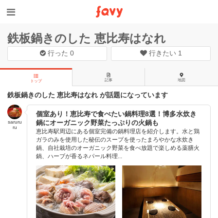
鉄板鍋きのした 恵比寿はなれ
行った
0
行きたい
1
記事
地図
トップ
鉄板鍋きのした 恵比寿はなれ が話題になっています
個室あり！恵比寿で食べたい鍋料理8選！博多水炊き
鍋にオーガニック野菜たっぷりの火鍋も
saruru
ru
恵比寿駅周辺にある個室完備の鍋料理店を紹介します。水と鶏
ガラのみを使用した秘伝のスープを使ったまろやかな水炊き
鍋、自社栽培のオーガニック野菜を食べ放題で楽しめる薬膳火
鍋、ハーブが香るネパール料理...