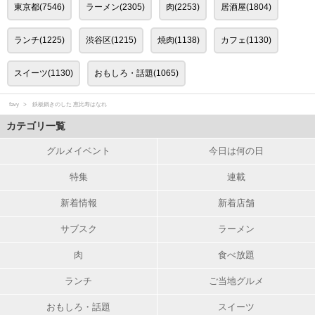
東京都(7546)
ラーメン(2305)
肉(2253)
居酒屋(1804)
ランチ(1225)
渋谷区(1215)
焼肉(1138)
カフェ(1130)
スイーツ(1130)
おもしろ・話題(1065)
favy
鉄板鍋きのした 恵比寿はなれ
カテゴリ一覧
グルメイベント
今日は何の日
特集
連載
新着情報
新着店舗
サブスク
ラーメン
肉
食べ放題
ランチ
ご当地グルメ
おもしろ・話題
スイーツ