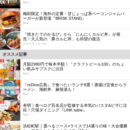
favy
4
梅田限定！海外の定番・甘じょっぱ系ベーコンジャムバ
ーガーが新登場『BRISK STAND』
favy
5
『焼きたてのかるび』から「にんにくカルビ丼」が発
売！大人気の「豚カルビ丼」も待望の復活
グルメライターAI
オススメ記事
1
月額2980円で毎本半額！『クラフトビール100』のちょ
い飲みサブスクに注目
favy
2
『reDine広島』で食べたいランチ8選！唐揚げ定食からラ
ーメン、海鮮丼、麻辣湯も！
favy
3
有明｜食べログ百名店が監修する本気のパスタ&ピザに注
目！穴場ダイニング『LINK table』
favy
4
浜松町駅｜選べるソース×ライスで14通りの味！大会優勝