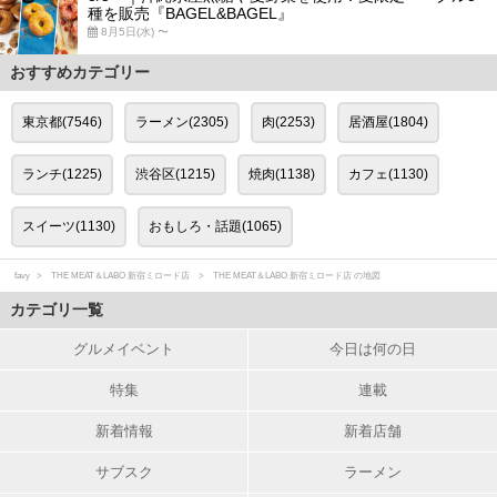
種を販売『BAGEL&BAGEL』
8月5日(水) 〜
おすすめカテゴリー
東京都(7546)
ラーメン(2305)
肉(2253)
居酒屋(1804)
ランチ(1225)
渋谷区(1215)
焼肉(1138)
カフェ(1130)
スイーツ(1130)
おもしろ・話題(1065)
favy
THE MEAT＆LABO 新宿ミロード店
THE MEAT＆LABO 新宿ミロード店 の地図
カテゴリ一覧
グルメイベント
今日は何の日
特集
連載
新着情報
新着店舗
サブスク
ラーメン