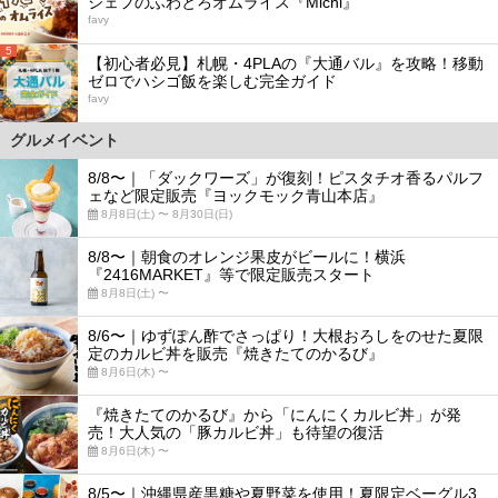
シェフのふわとろオムライス『Michi』
favy
5
【初心者必見】札幌・4PLAの『大通バル』を攻略！移動
ゼロでハシゴ飯を楽しむ完全ガイド
favy
グルメイベント
8/8〜｜「ダックワーズ」が復刻！ピスタチオ香るパルフ
ェなど限定販売『ヨックモック青山本店』
8月8日(土) 〜 8月30日(日)
8/8〜｜朝食のオレンジ果皮がビールに！横浜
『2416MARKET』等で限定販売スタート
8月8日(土) 〜
8/6〜｜ゆずぽん酢でさっぱり！大根おろしをのせた夏限
定のカルビ丼を販売『焼きたてのかるび』
8月6日(木) 〜
『焼きたてのかるび』から「にんにくカルビ丼」が発
売！大人気の「豚カルビ丼」も待望の復活
8月6日(木) 〜
8/5〜｜沖縄県産黒糖や夏野菜を使用！夏限定ベーグル3