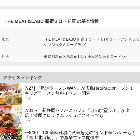
THE MEAT＆LABO 新宿ミロード店 の基本情報
店名
THE MEAT＆LABO 新宿ミロード店 (ザミートアンドラボ
シンジュクミロードテン)
住所
東京都新宿区西新宿1-1-3 小田急新宿ミロード7F
アクセスランキング
1
7/27│『尾道ラーメンWAN』が広島HiroPaにオープン！
キッズラーメン無料イベント開催
favy
2
7/31〜｜新静岡セノバにカフェ『けのひ堂ラボ』が出
店！濃厚クロックムッシュにスイーツも
favy
3
〜9/30｜100辛麻辣湯に激辛超えの“インド辛”カレーも！
『富山北口横丁』で激辛フェス開催中