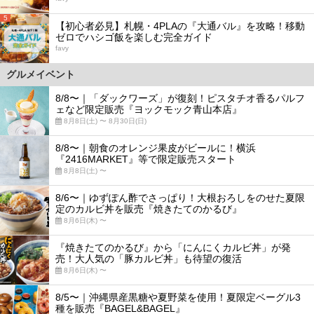
5
【初心者必見】札幌・4PLAの『大通バル』を攻略！移動
ゼロでハシゴ飯を楽しむ完全ガイド
favy
グルメイベント
8/8〜｜「ダックワーズ」が復刻！ピスタチオ香るパルフ
ェなど限定販売『ヨックモック青山本店』
8月8日(土) 〜 8月30日(日)
8/8〜｜朝食のオレンジ果皮がビールに！横浜
『2416MARKET』等で限定販売スタート
8月8日(土) 〜
8/6〜｜ゆずぽん酢でさっぱり！大根おろしをのせた夏限
定のカルビ丼を販売『焼きたてのかるび』
8月6日(木) 〜
『焼きたてのかるび』から「にんにくカルビ丼」が発
売！大人気の「豚カルビ丼」も待望の復活
8月6日(木) 〜
8/5〜｜沖縄県産黒糖や夏野菜を使用！夏限定ベーグル3
種を販売『BAGEL&BAGEL』