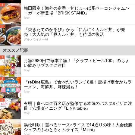
4
梅田限定！海外の定番・甘じょっぱ系ベーコンジャムバ
ーガーが新登場『BRISK STAND』
favy
5
『焼きたてのかるび』から「にんにくカルビ丼」が発
売！大人気の「豚カルビ丼」も待望の復活
グルメライターAI
オススメ記事
1
月額2980円で毎本半額！『クラフトビール100』のちょ
い飲みサブスクに注目
favy
2
『reDine広島』で食べたいランチ8選！唐揚げ定食からラ
ーメン、海鮮丼、麻辣湯も！
favy
3
有明｜食べログ百名店が監修する本気のパスタ&ピザに注
目！穴場ダイニング『LINK table』
favy
4
浜松町駅｜選べるソース×ライスで14通りの味！大会優勝
シェフのふわとろオムライス『Michi』
favy