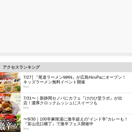
アクセスランキング
1
7/27│『尾道ラーメンWAN』が広島HiroPaにオープン！
キッズラーメン無料イベント開催
favy
2
7/31〜｜新静岡セノバにカフェ『けのひ堂ラボ』が出
店！濃厚クロックムッシュにスイーツも
favy
3
〜9/30｜100辛麻辣湯に激辛超えの“インド辛”カレーも！
『富山北口横丁』で激辛フェス開催中
favy