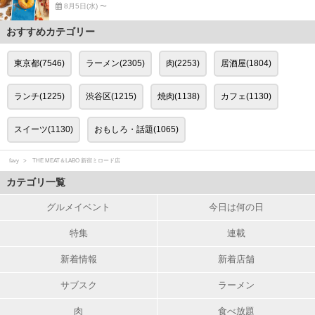
8月5日(水) 〜
おすすめカテゴリー
東京都(7546)
ラーメン(2305)
肉(2253)
居酒屋(1804)
ランチ(1225)
渋谷区(1215)
焼肉(1138)
カフェ(1130)
スイーツ(1130)
おもしろ・話題(1065)
favy
THE MEAT＆LABO 新宿ミロード店
カテゴリ一覧
グルメイベント
今日は何の日
特集
連載
新着情報
新着店舗
サブスク
ラーメン
肉
食べ放題