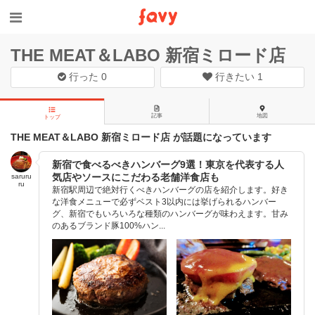
THE MEAT＆LABO 新宿ミロード店
行った
0
行きたい
1
記事
地図
トップ
THE MEAT＆LABO 新宿ミロード店 が話題になっています
新宿で食べるべきハンバーグ9選！東京を代表する人
気店やソースにこだわる老舗洋食店も
saruru
ru
新宿駅周辺で絶対行くべきハンバーグの店を紹介します。好き
な洋食メニューで必ずベスト3以内には挙げられるハンバー
グ、新宿でもいろいろな種類のハンバーグが味わえます。甘み
のあるブランド豚100%ハン...