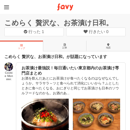
こめらく 贅沢な、お茶漬け日和。
行った
1
行きたい
0
記事
地図
トップ
こめらく 贅沢な、お茶漬け日和。が話題になっています
お茶漬け最強説！毎日通いたい東京都内のお茶漬け専
門店まとめ
Cooki
e Mon
お酒を飲んだあとにお茶漬けが食べたくなるのはなぜなんでし
ster.
ょうか。サラサラ～ツと食べられて消化にいいから？ふとした
ときに食べたくなる。おにぎりと同じでお茶漬けも日本のソウ
ルフードなのかも。お酒のあ...