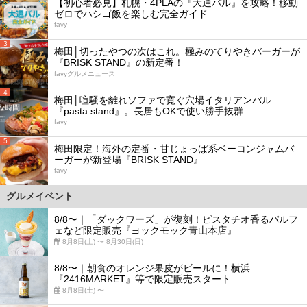
【初心者必見】札幌・4PLAの『大通バル』を攻略！移動
ゼロでハシゴ飯を楽しむ完全ガイド
favy
3
梅田│切ったやつの次はこれ。極みのてりやきバーガーが
『BRISK STAND』の新定番！
favyグルメニュース
4
梅田│喧騒を離れソファで寛ぐ穴場イタリアンバル
『pasta stand』。長居もOKで使い勝手抜群
favy
5
梅田限定！海外の定番・甘じょっぱ系ベーコンジャムバ
ーガーが新登場『BRISK STAND』
favy
グルメイベント
8/8〜｜「ダックワーズ」が復刻！ピスタチオ香るパルフ
ェなど限定販売『ヨックモック青山本店』
8月8日(土) 〜 8月30日(日)
8/8〜｜朝食のオレンジ果皮がビールに！横浜
『2416MARKET』等で限定販売スタート
8月8日(土) 〜