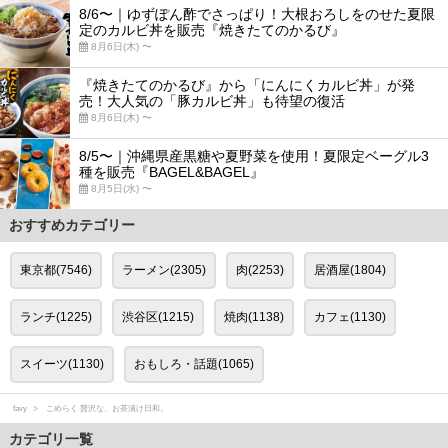
8/6〜｜ゆずぽん酢でさっぱり！大根おろしをのせた夏限
定のカルビ丼を販売『焼きたてのかるび』
8月6日(木) 〜
『焼きたてのかるび』から「にんにくカルビ丼」が発
売！大人気の「豚カルビ丼」も待望の復活
8月6日(木) 〜
8/5〜｜沖縄県産黒糖や夏野菜を使用！夏限定ベーグル3
種を販売『BAGEL&BAGEL』
8月5日(水) 〜
おすすめカテゴリー
東京都(7546)
ラーメン(2305)
肉(2253)
居酒屋(1804)
ランチ(1225)
渋谷区(1215)
焼肉(1138)
カフェ(1130)
スイーツ(1130)
おもしろ・話題(1065)
favy
こめらく 贅沢な、お茶漬け日和。
カテゴリ一覧