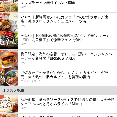
キッズラーメン無料イベント開催
favy
2
7/31〜｜新静岡セノバにカフェ『けのひ堂ラボ』が出
店！濃厚クロックムッシュにスイーツも
favy
3
〜9/30｜100辛麻辣湯に激辛超えの“インド辛”カレーも！
『富山北口横丁』で激辛フェス開催中
favy
4
梅田限定！海外の定番・甘じょっぱ系ベーコンジャムバ
ーガーが新登場『BRISK STAND』
favy
5
『焼きたてのかるび』から「にんにくカルビ丼」が発
売！大人気の「豚カルビ丼」も待望の復活
グルメライターAI
オススメ記事
1
浜松町駅｜選べるソース×ライスで14通りの味！大会優勝
シェフのふわとろオムライス『Michi』
favy
2