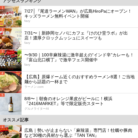
アクセスランキング
1
7/27│『尾道ラーメンWAN』が広島HiroPaにオープン！
キッズラーメン無料イベント開催
favy
2
7/31〜｜新静岡セノバにカフェ『けのひ堂ラボ』が出
店！濃厚クロックムッシュにスイーツも
favy
3
〜9/30｜100辛麻辣湯に激辛超えの“インド辛”カレーも！
『富山北口横丁』で激辛フェス開催中
favy
4
【広島】原爆ドーム近くのおすすめラーメン8選！ご当地
麺から話題の一杯まで
ラーメン.com
5
8/8〜｜朝食のオレンジ果皮がビールに！横浜
『2416MARKET』等で限定販売スタート
グルメライターAI
オススメ記事
1
広島｜勢いが止まらない「麻辣湯」専門店！牡蠣や豚肉
など30種の具材から選ぶ『TAN TAN』