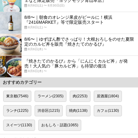
ェなど限定販売『ヨックモック青山本店』
8月8日(土) 〜 8月30日(日)
8/8〜｜朝食のオレンジ果皮がビールに！横浜
『2416MARKET』等で限定販売スタート
8月8日(土) 〜
8/6〜｜ゆずぽん酢でさっぱり！大根おろしをのせた夏限
定のカルビ丼を販売『焼きたてのかるび』
8月6日(木) 〜
『焼きたてのかるび』から「にんにくカルビ丼」が発
売！大人気の「豚カルビ丼」も待望の復活
8月6日(木) 〜
おすすめカテゴリー
東京都(7546)
ラーメン(2305)
肉(2253)
居酒屋(1804)
ランチ(1225)
渋谷区(1215)
焼肉(1138)
カフェ(1130)
スイーツ(1130)
おもしろ・話題(1065)