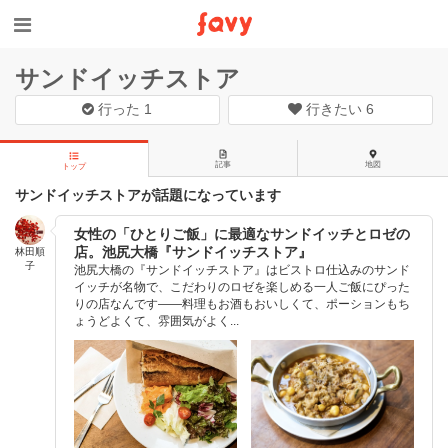
サンドイッチストア
行った
1
行きたい
6
記事
地図
トップ
サンドイッチストアが話題になっています
女性の「ひとりご飯」に最適なサンドイッチとロゼの
店。池尻大橋『サンドイッチストア』
林田順
子
池尻大橋の『サンドイッチストア』はビストロ仕込みのサンド
イッチが名物で、こだわりのロゼを楽しめる一人ご飯にぴった
りの店なんです——料理もお酒もおいしくて、ポーションもち
ょうどよくて、雰囲気がよく...