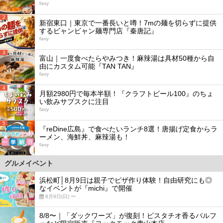
favy
2
新宿東口｜東京で一番長いと噂！7mの麺を切らずに提供
するビャンビャン麺専門店『秦唐記』
favy
3
富山｜一度食べたらやみつき！麻辣湯は具材50種から自
由にカスタム可能『TAN TAN』
favy
4
月額2980円で毎本半額！『クラフトビール100』のちょ
い飲みサブスクに注目
favy
5
『reDine広島』で食べたいランチ8選！唐揚げ定食からラ
ーメン、海鮮丼、麻辣湯も！
favy
グルメイベント
浜松町│8月9日は親子でピザ作り体験！自由研究にも◎
なイベントが『michi』で開催
8月9日(日) 〜
8/8〜｜「ダックワーズ」が復刻！ピスタチオ香るパルフ