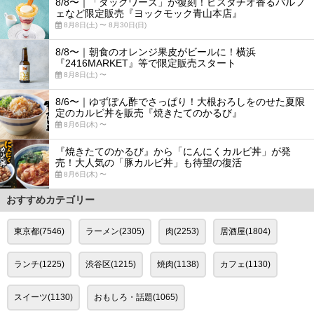
8/8〜｜「ダックワーズ」が復刻！ピスタチオ香るパルフ
ェなど限定販売『ヨックモック青山本店』
8月8日(土) 〜 8月30日(日)
8/8〜｜朝食のオレンジ果皮がビールに！横浜
『2416MARKET』等で限定販売スタート
8月8日(土) 〜
8/6〜｜ゆずぽん酢でさっぱり！大根おろしをのせた夏限
定のカルビ丼を販売『焼きたてのかるび』
8月6日(木) 〜
『焼きたてのかるび』から「にんにくカルビ丼」が発
売！大人気の「豚カルビ丼」も待望の復活
8月6日(木) 〜
おすすめカテゴリー
東京都(7546)
ラーメン(2305)
肉(2253)
居酒屋(1804)
ランチ(1225)
渋谷区(1215)
焼肉(1138)
カフェ(1130)
スイーツ(1130)
おもしろ・話題(1065)