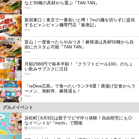
など30種の具材から選ぶ『TAN TAN』
favy
2
新宿東口｜東京で一番長いと噂！7mの麺を切らずに提供
するビャンビャン麺専門店『秦唐記』
favy
3
富山｜一度食べたらやみつき！麻辣湯は具材50種から自
由にカスタム可能『TAN TAN』
favy
4
月額2980円で毎本半額！『クラフトビール100』のちょ
い飲みサブスクに注目
favy
5
『reDine広島』で食べたいランチ8選！唐揚げ定食からラ
ーメン、海鮮丼、麻辣湯も！
favy
グルメイベント
浜松町│8月9日は親子でピザ作り体験！自由研究にも◎
なイベントが『michi』で開催
8月9日(日) 〜