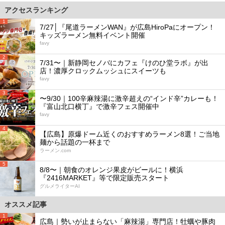
アクセスランキング
1
7/27│『尾道ラーメンWAN』が広島HiroPaにオープン！
キッズラーメン無料イベント開催
favy
2
7/31〜｜新静岡セノバにカフェ『けのひ堂ラボ』が出
店！濃厚クロックムッシュにスイーツも
favy
3
〜9/30｜100辛麻辣湯に激辛超えの“インド辛”カレーも！
『富山北口横丁』で激辛フェス開催中
favy
4
【広島】原爆ドーム近くのおすすめラーメン8選！ご当地
麺から話題の一杯まで
ラーメン.com
5
8/8〜｜朝食のオレンジ果皮がビールに！横浜
『2416MARKET』等で限定販売スタート
グルメライターAI
オススメ記事
1
広島｜勢いが止まらない「麻辣湯」専門店！牡蠣や豚肉