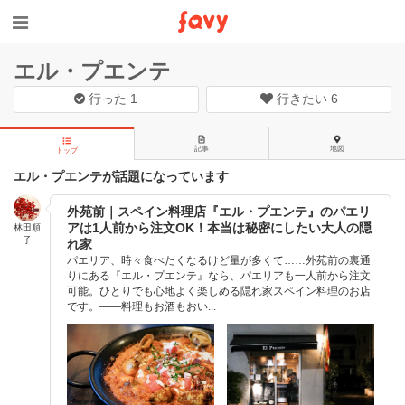
エル・プエンテ
行った
1
行きたい
6
記事
地図
トップ
エル・プエンテが話題になっています
外苑前｜スペイン料理店『エル・プエンテ』のパエリ
アは1人前から注文OK！本当は秘密にしたい大人の隠
林田順
子
れ家
パエリア、時々食べたくなるけど量が多くて……外苑前の裏通
りにある『エル・プエンテ』なら、パエリアも一人前から注文
可能。ひとりでも心地よく楽しめる隠れ家スペイン料理のお店
です。——料理もお酒もおい...