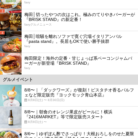
favy
3
梅田│切ったやつの次はこれ。極みのてりやきバーガーが
『BRISK STAND』の新定番！
favyグルメニュース
4
梅田│喧騒を離れソファで寛ぐ穴場イタリアンバル
『pasta stand』。長居もOKで使い勝手抜群
favy
5
梅田限定！海外の定番・甘じょっぱ系ベーコンジャムバ
ーガーが新登場『BRISK STAND』
favy
グルメイベント
8/8〜｜「ダックワーズ」が復刻！ピスタチオ香るパルフ
ェなど限定販売『ヨックモック青山本店』
8月8日(土) 〜 8月30日(日)
8/8〜｜朝食のオレンジ果皮がビールに！横浜
『2416MARKET』等で限定販売スタート
8月8日(土) 〜
8/6〜｜ゆずぽん酢でさっぱり！大根おろしをのせた夏限