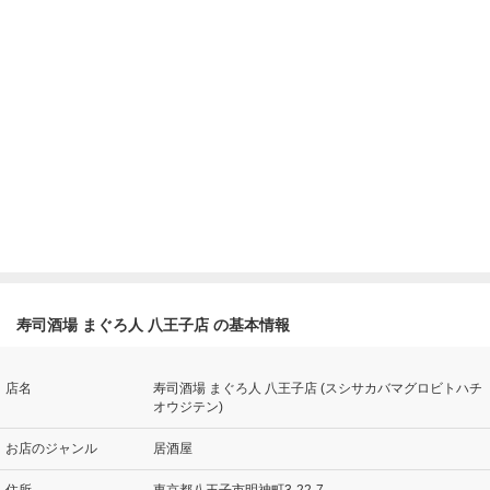
寿司酒場 まぐろ人 八王子店 の基本情報
店名
寿司酒場 まぐろ人 八王子店 (スシサカバマグロビトハチ
オウジテン)
お店のジャンル
居酒屋
住所
東京都八王子市明神町3-22-7