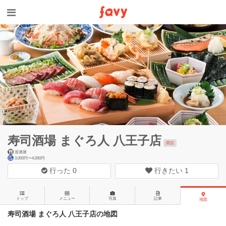
寿司酒場 まぐろ人 八王子店
閉店
居酒屋
3,000円〜4,000円
行った
0
行きたい
1
トップ
メニュー
写真
記事
地図
寿司酒場 まぐろ人 八王子店の地図