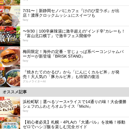
2
7/31〜｜新静岡セノバにカフェ『けのひ堂ラボ』が出
店！濃厚クロックムッシュにスイーツも
favy
3
〜9/30｜100辛麻辣湯に激辛超えの“インド辛”カレーも！
『富山北口横丁』で激辛フェス開催中
favy
4
梅田限定！海外の定番・甘じょっぱ系ベーコンジャムバ
ーガーが新登場『BRISK STAND』
favy
5
『焼きたてのかるび』から「にんにくカルビ丼」が発
売！大人気の「豚カルビ丼」も待望の復活
グルメライターAI
オススメ記事
1
浜松町駅｜選べるソース×ライスで14通りの味！大会優勝
シェフのふわとろオムライス『Michi』
favy
2
【初心者必見】札幌・4PLAの『大通バル』を攻略！移動
ゼロでハシゴ飯を楽しむ完全ガイド