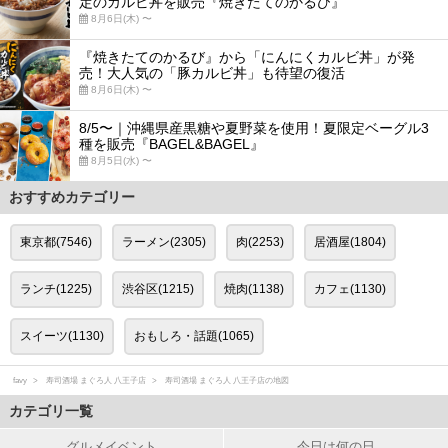
定のカルビ丼を販売『焼きたてのかるび』
8月6日(木) 〜
『焼きたてのかるび』から「にんにくカルビ丼」が発
売！大人気の「豚カルビ丼」も待望の復活
8月6日(木) 〜
8/5〜｜沖縄県産黒糖や夏野菜を使用！夏限定ベーグル3
種を販売『BAGEL&BAGEL』
8月5日(水) 〜
おすすめカテゴリー
東京都(7546)
ラーメン(2305)
肉(2253)
居酒屋(1804)
ランチ(1225)
渋谷区(1215)
焼肉(1138)
カフェ(1130)
スイーツ(1130)
おもしろ・話題(1065)
favy
寿司酒場 まぐろ人 八王子店
寿司酒場 まぐろ人 八王子店の地図
カテゴリ一覧
グルメイベント
今日は何の日