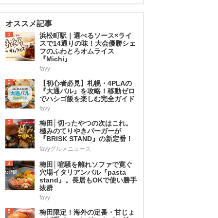
オススメ記事
1
浜松町駅｜選べるソース×ライ
スで14通りの味！大会優勝シェ
フのふわとろオムライス
『Michi』
favy
2
【初心者必見】札幌・4PLAの
『大通バル』を攻略！移動ゼロ
でハシゴ飯を楽しむ完全ガイド
favy
3
梅田│切ったやつの次はこれ。
極みのてりやきバーガーが
『BRISK STAND』の新定番！
favyグルメニュース
4
梅田│喧騒を離れソファで寛ぐ
穴場イタリアンバル『pasta
stand』。長居もOKで使い勝手
抜群
favy
5
梅田限定！海外の定番・甘じょ