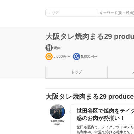
大阪タレ焼肉まる29 produce
焼肉
5,000円〜
8,000円〜
トップ
大阪タレ焼肉まる29 produce
世田谷区で焼肉をテイ
惑のお肉が勢揃い！
saeri tohy
ama
世田谷区内で、テイクアウトやデリ
島和牛や、常温で溶ける雌牛まで、一