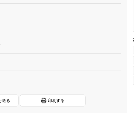
〜
を送る
印刷する