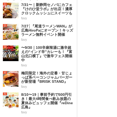
1
7/31〜｜新静岡セノバにカフェ
『けのひ堂ラボ』が出店！濃厚
クロックムッシュにスイーツも
favy
2
7/27│『尾道ラーメンWAN』が
広島HiroPaにオープン！キッズ
ラーメン無料イベント開催
favy
3
〜9/30｜100辛麻辣湯に激辛超
えの“インド辛”カレーも！『富
山北口横丁』で激辛フェス開催
中
favy
4
梅田限定！海外の定番・甘じょ
っぱ系ベーコンジャムバーガー
が新登場『BRISK STAND』
favy
5
8/10〜19｜事前予約で500円引
き！最大4時間食べ飲み放題の
夏休みビュッフェ開催『reDine
広島』
favy