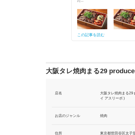
た...
この記事を読む
大阪タレ焼肉まる29 produced
店名
大阪タレ焼肉まる29 p
イ アスリーボ )
お店のジャンル
焼肉
住所
東京都世田谷区太子堂2