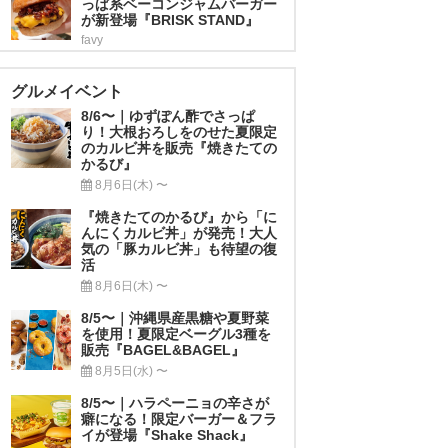
っぱ系ベーコンジャムバーガー
が新登場『BRISK STAND』
favy
グルメイベント
8/6〜｜ゆずぽん酢でさっぱ
り！大根おろしをのせた夏限定
のカルビ丼を販売『焼きたての
かるび』
8月6日(木) 〜
『焼きたてのかるび』から「に
んにくカルビ丼」が発売！大人
気の「豚カルビ丼」も待望の復
活
8月6日(木) 〜
8/5〜｜沖縄県産黒糖や夏野菜
を使用！夏限定ベーグル3種を
販売『BAGEL&BAGEL』
8月5日(水) 〜
8/5〜｜ハラペーニョの辛さが
癖になる！限定バーガー＆フラ
イが登場『Shake Shack』