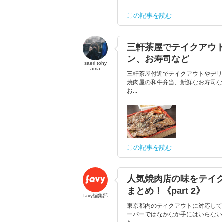
この記事を読む
三軒茶屋でテイクアウ
ン、お寿司など
saeri tohy
ama
三軒茶屋付近でテイクアウトやデリ
焼肉屋の和牛弁当、新鮮なお寿司な
お...
この記事を読む
人気焼肉店の味をテイ
まとめ！《part 2》
favy編集部
東京都内のテイクアウトに対応して
ーパーではなかなか手にはいらない