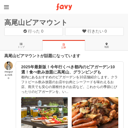
高尾山ビアマウント
行った
0
行きたい
0
トップ
地図
記事
高尾山ビアマウントが話題になっています
2025年最新版！今年行くべき都内のビアガーデン10
選！食べ飲み放題に高尾山、グランピングも
mogur
a.nek
都内にあるおすすめのビアガーデンを10店舗紹介します。クラ
o
フトビール飲み放題のお店やお肉とシーフードを味わえるお
店、雨天でも安心の屋根付きのお店など。これからの季節にぴ
ったりのビアガーデンを、い...