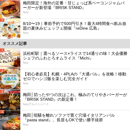
梅田限定！海外の定番・甘じょっぱ系ベーコンジャムバ
ーガーが新登場『BRISK STAND』
favy
5
8/10〜19｜事前予約で500円引き！最大4時間食べ飲み放
題の夏休みビュッフェ開催『reDine 広島』
favy
オススメ記事
1
浜松町駅｜選べるソース×ライスで14通りの味！大会優勝
シェフのふわとろオムライス『Michi』
favy
2
【初心者必見】札幌・4PLAの『大通バル』を攻略！移動
ゼロでハシゴ飯を楽しむ完全ガイド
favy
3
梅田│切ったやつの次はこれ。極みのてりやきバーガーが
『BRISK STAND』の新定番！
favyグルメニュース
4
梅田│喧騒を離れソファで寛ぐ穴場イタリアンバル
『pasta stand』。長居もOKで使い勝手抜群
favy