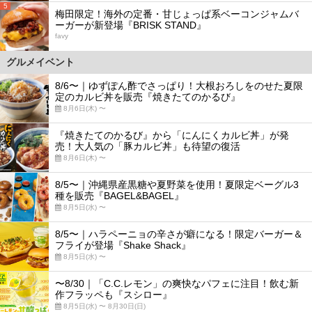
5
梅田限定！海外の定番・甘じょっぱ系ベーコンジャムバ
ーガーが新登場『BRISK STAND』
favy
グルメイベント
8/6〜｜ゆずぽん酢でさっぱり！大根おろしをのせた夏限
定のカルビ丼を販売『焼きたてのかるび』
8月6日(木) 〜
『焼きたてのかるび』から「にんにくカルビ丼」が発
売！大人気の「豚カルビ丼」も待望の復活
8月6日(木) 〜
8/5〜｜沖縄県産黒糖や夏野菜を使用！夏限定ベーグル3
種を販売『BAGEL&BAGEL』
8月5日(水) 〜
8/5〜｜ハラペーニョの辛さが癖になる！限定バーガー＆
フライが登場『Shake Shack』
8月5日(水) 〜
〜8/30｜「C.C.レモン」の爽快なパフェに注目！飲む新
作フラッペも『スシロー』
8月5日(水) 〜 8月30日(日)