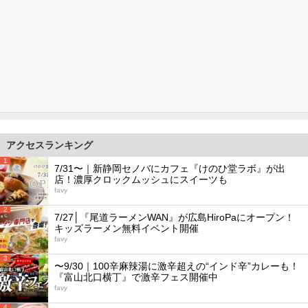
アクセスランキング
1
7/31〜｜新静岡セノバにカフェ『けのひ堂ラボ』が出
店！濃厚クロックムッシュにスイーツも
favy
2
7/27│『尾道ラーメンWAN』が広島HiroPaにオープン！
キッズラーメン無料イベント開催
favy
3
〜9/30｜100辛麻辣湯に激辛超えの“インド辛”カレーも！
『富山北口横丁』で激辛フェス開催中
favy
4