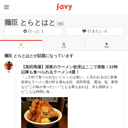
麺臣 とらとはと
閉店
行った
1
行きたい
6
記事
地図
トップ
麺臣 とらとはとが話題になっています
【高田馬場】深夜のラーメン欲求はここで発散！22時
以降も食べられるラーメン4選！
Aj
「この街で食べられないジャンルは無い」と言われるほど多種
多様なラーメン屋が軒を連ねる街、高田馬場。 醤油、塩、豚骨
など"この味が食べたい！"となる事もあれば、街も寝静まっ
た"こんな時間に食...