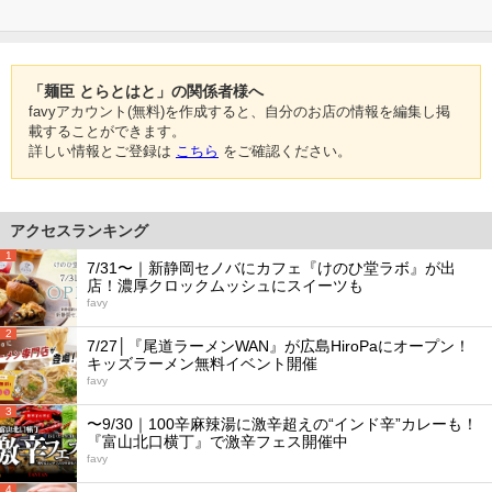
「麺臣 とらとはと」の関係者様へ
favyアカウント(無料)を作成すると、自分のお店の情報を編集し掲
載することができます。
詳しい情報とご登録は
こちら
をご確認ください。
アクセスランキング
1
7/31〜｜新静岡セノバにカフェ『けのひ堂ラボ』が出
店！濃厚クロックムッシュにスイーツも
favy
2
7/27│『尾道ラーメンWAN』が広島HiroPaにオープン！
キッズラーメン無料イベント開催
favy
3
〜9/30｜100辛麻辣湯に激辛超えの“インド辛”カレーも！
『富山北口横丁』で激辛フェス開催中
favy
4