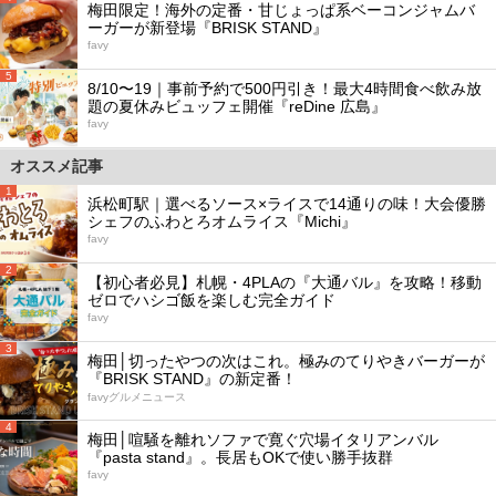
梅田限定！海外の定番・甘じょっぱ系ベーコンジャムバ
ーガーが新登場『BRISK STAND』
favy
5
8/10〜19｜事前予約で500円引き！最大4時間食べ飲み放
題の夏休みビュッフェ開催『reDine 広島』
favy
オススメ記事
1
浜松町駅｜選べるソース×ライスで14通りの味！大会優勝
シェフのふわとろオムライス『Michi』
favy
2
【初心者必見】札幌・4PLAの『大通バル』を攻略！移動
ゼロでハシゴ飯を楽しむ完全ガイド
favy
3
梅田│切ったやつの次はこれ。極みのてりやきバーガーが
『BRISK STAND』の新定番！
favyグルメニュース
4
梅田│喧騒を離れソファで寛ぐ穴場イタリアンバル
『pasta stand』。長居もOKで使い勝手抜群
favy