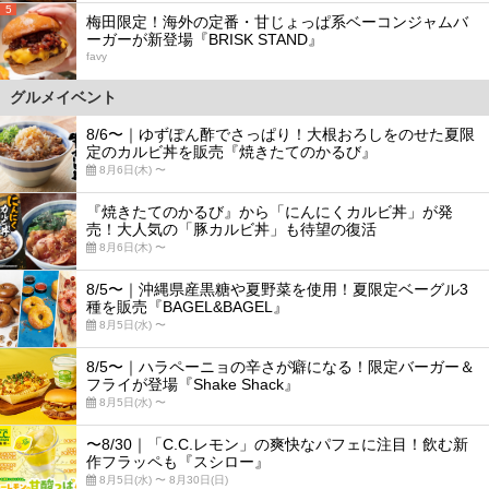
5
梅田限定！海外の定番・甘じょっぱ系ベーコンジャムバ
ーガーが新登場『BRISK STAND』
favy
グルメイベント
8/6〜｜ゆずぽん酢でさっぱり！大根おろしをのせた夏限
定のカルビ丼を販売『焼きたてのかるび』
8月6日(木) 〜
『焼きたてのかるび』から「にんにくカルビ丼」が発
売！大人気の「豚カルビ丼」も待望の復活
8月6日(木) 〜
8/5〜｜沖縄県産黒糖や夏野菜を使用！夏限定ベーグル3
種を販売『BAGEL&BAGEL』
8月5日(水) 〜
8/5〜｜ハラペーニョの辛さが癖になる！限定バーガー＆
フライが登場『Shake Shack』
8月5日(水) 〜
〜8/30｜「C.C.レモン」の爽快なパフェに注目！飲む新
作フラッペも『スシロー』
8月5日(水) 〜 8月30日(日)