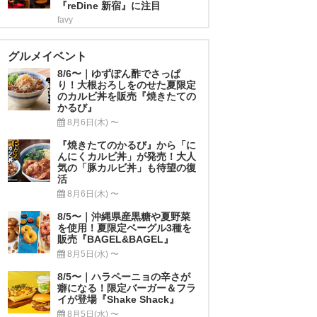
『reDine 新宿』に注目
favy
グルメイベント
8/6〜｜ゆずぽん酢でさっぱ
り！大根おろしをのせた夏限定
のカルビ丼を販売『焼きたての
かるび』
8月6日(木) 〜
『焼きたてのかるび』から「に
んにくカルビ丼」が発売！大人
気の「豚カルビ丼」も待望の復
活
8月6日(木) 〜
8/5〜｜沖縄県産黒糖や夏野菜
を使用！夏限定ベーグル3種を
販売『BAGEL&BAGEL』
8月5日(水) 〜
8/5〜｜ハラペーニョの辛さが
癖になる！限定バーガー＆フラ
イが登場『Shake Shack』
8月5日(水) 〜