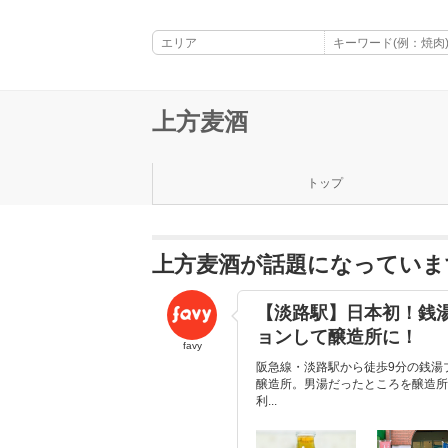
上方麦酒
トップ
上方麦酒が話題になっていま
【淡路駅】日本初！銭湯
ョンして醸造所に！
favy
阪急線・淡路駅から徒歩9分の銭湯
醸造所。男湯だったところを醸造所
利...