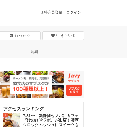
無料会員登録
ログイン
行った
0
行きたい
0
地図
アクセスランキング
1
7/31〜｜新静岡セノバにカフェ
『けのひ堂ラボ』が出店！濃厚
クロックムッシュにスイーツも