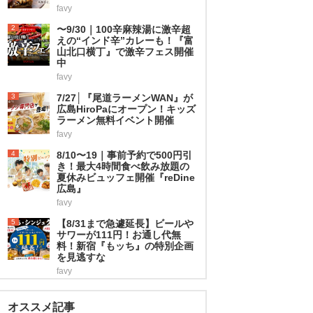
favy
2
〜9/30｜100辛麻辣湯に激辛超
えの“インド辛”カレーも！『富
山北口横丁』で激辛フェス開催
中
favy
3
7/27│『尾道ラーメンWAN』が
広島HiroPaにオープン！キッズ
ラーメン無料イベント開催
favy
4
8/10〜19｜事前予約で500円引
き！最大4時間食べ飲み放題の
夏休みビュッフェ開催『reDine
広島』
favy
5
【8/31まで急遽延長】ビールや
サワーが111円！お通し代無
料！新宿『もッち』の特別企画
を見逃すな
favy
オススメ記事