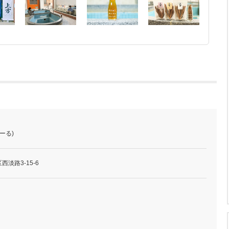
ーる)
淡路3-15-6