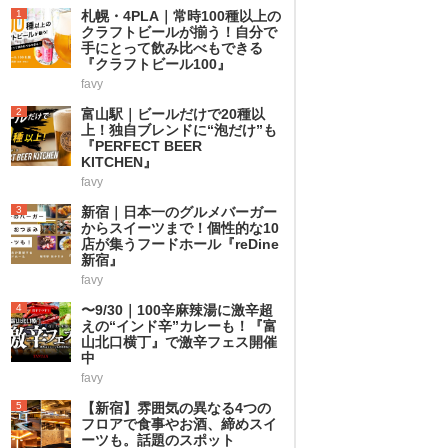
1
札幌・4PLA｜常時100種以上の
クラフトビールが揃う！自分で
手にとって飲み比べもできる
『クラフトビール100』
favy
2
富山駅｜ビールだけで20種以
上！独自ブレンドに“泡だけ”も
『PERFECT BEER
KITCHEN』
favy
3
新宿｜日本一のグルメバーガー
からスイーツまで！個性的な10
店が集うフードホール『reDine
新宿』
favy
4
〜9/30｜100辛麻辣湯に激辛超
えの“インド辛”カレーも！『富
山北口横丁』で激辛フェス開催
中
favy
5
【新宿】雰囲気の異なる4つの
フロアで食事やお酒、締めスイ
ーツも。話題のスポット