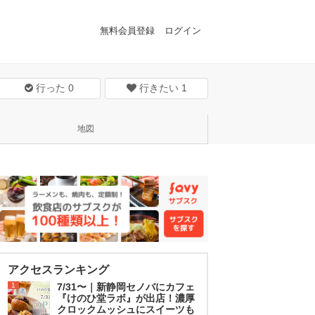
無料会員登録
ログイン
行った
0
行きたい
1
地図
アクセスランキング
1
7/31〜｜新静岡セノバにカフェ
『けのひ堂ラボ』が出店！濃厚
クロックムッシュにスイーツも