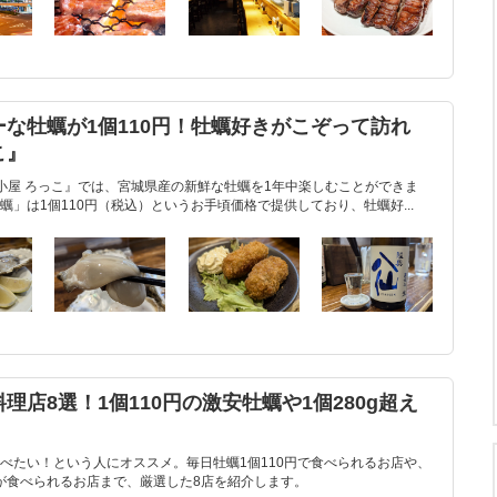
な牡蠣が1個110円！牡蠣好きがこぞって訪れ
こ』
小屋 ろっこ』では、宮城県産の新鮮な牡蠣を1年中楽しむことができま
」は1個110円（税込）というお手頃価格で提供しており、牡蠣好...
店8選！1個110円の激安牡蠣や1個280g超え
べたい！という人にオススメ。毎日牡蠣1個110円で食べられるお店や、
蠣が食べられるお店まで、厳選した8店を紹介します。