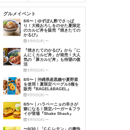
グルメイベント
8/6〜｜ゆずぽん酢でさっぱ
り！大根おろしをのせた夏限定
のカルビ丼を販売『焼きたての
かるび』
8月6日(木) 〜
『焼きたてのかるび』から「に
んにくカルビ丼」が発売！大人
気の「豚カルビ丼」も待望の復
活
8月6日(木) 〜
8/5〜｜沖縄県産黒糖や夏野菜
を使用！夏限定ベーグル3種を
販売『BAGEL&BAGEL』
8月5日(水) 〜
8/5〜｜ハラペーニョの辛さが
癖になる！限定バーガー＆フラ
イが登場『Shake Shack』
8月5日(水) 〜
〜8/30｜「C.C.レモン」の爽快