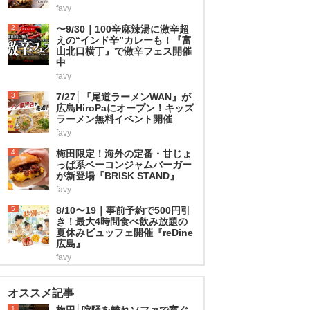
favy
2
〜9/30｜100辛麻辣湯に激辛超
えの“インド辛”カレーも！『富
山北口横丁』で激辛フェス開催
中
favy
3
7/27│『尾道ラーメンWAN』が
広島HiroPaにオープン！キッズ
ラーメン無料イベント開催
favy
4
梅田限定！海外の定番・甘じょ
っぱ系ベーコンジャムバーガー
が新登場『BRISK STAND』
favy
5
8/10〜19｜事前予約で500円引
き！最大4時間食べ飲み放題の
夏休みビュッフェ開催『reDine
広島』
favy
オススメ記事
1
梅田│喧騒を離れソファで寛ぐ