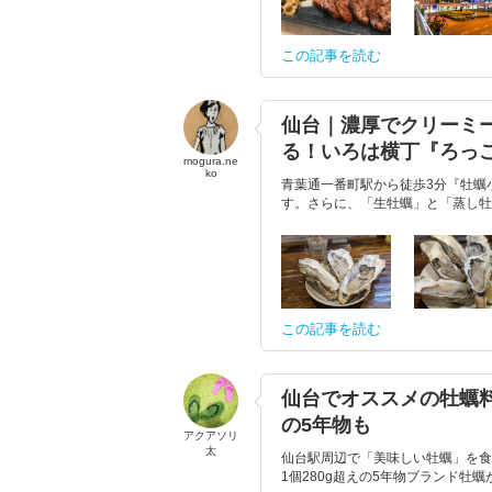
この記事を読む
仙台｜濃厚でクリーミー
る！いろは横丁『ろっ
mogura.ne
ko
青葉通一番町駅から徒歩3分『牡蠣
す。さらに、「生牡蠣」と「蒸し牡蠣
この記事を読む
仙台でオススメの牡蠣料理
の5年物も
アクアソリ
太
仙台駅周辺で「美味しい牡蠣」を食
1個280g超えの5年物ブランド牡