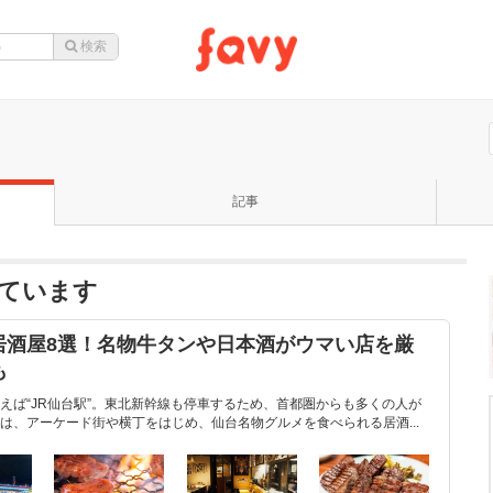
記事
ています
居酒屋8選！名物牛タンや日本酒がウマい店を厳
も
えば“JR仙台駅”。東北新幹線も停車するため、首都圏からも多くの人が
は、アーケード街や横丁をはじめ、仙台名物グルメを食べられる居酒...