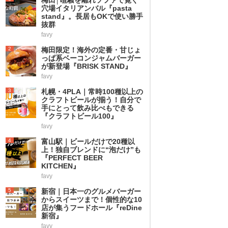
穴場イタリアンバル『pasta
stand』。長居もOKで使い勝手
抜群
favy
2
梅田限定！海外の定番・甘じょ
っぱ系ベーコンジャムバーガー
が新登場『BRISK STAND』
favy
3
札幌・4PLA｜常時100種以上の
クラフトビールが揃う！自分で
手にとって飲み比べもできる
『クラフトビール100』
favy
4
富山駅｜ビールだけで20種以
上！独自ブレンドに“泡だけ”も
『PERFECT BEER
KITCHEN』
favy
5
新宿｜日本一のグルメバーガー
からスイーツまで！個性的な10
店が集うフードホール『reDine
新宿』
favy