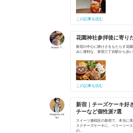
この記事を読む
花園神社参拝後に寄り
新宿の中心に静けさをもたらす花園
Ameri･*:.
みに便利な、新宿三丁目駅から歩い
この記事を読む
新宿｜チーズケーキ好
チーなど個性派7選
mogura.ne
ko
スイーツ激戦区の新宿で、本当に美
スクチーズケーキに、ベリーソース
の...