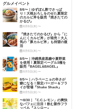
グルメイベント
8/6〜｜ゆずぽん酢でさっぱ
り！大根おろしをのせた夏限定
のカルビ丼を販売『焼きたての
かるび』
8月6日(木) 〜
『焼きたてのかるび』から「に
んにくカルビ丼」が発売！大人
気の「豚カルビ丼」も待望の復
活
8月6日(木) 〜
8/5〜｜沖縄県産黒糖や夏野菜
を使用！夏限定ベーグル3種を
販売『BAGEL&BAGEL』
8月5日(水) 〜
8/5〜｜ハラペーニョの辛さが
癖になる！限定バーガー＆フラ
イが登場『Shake Shack』
8月5日(水) 〜
〜8/30｜「C.C.レモン」の爽快
なパフェに注目！飲む新作フラ
ッペも『スシロー』