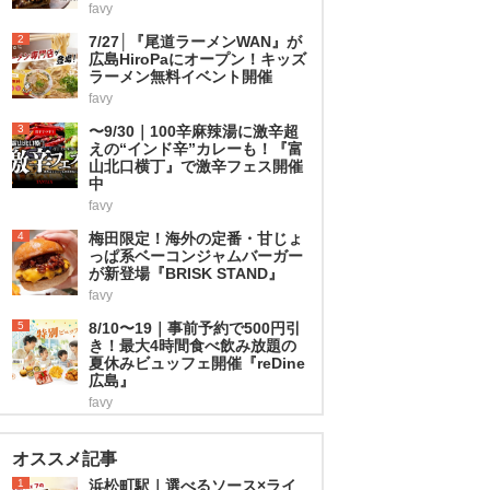
favy
2
7/27│『尾道ラーメンWAN』が
広島HiroPaにオープン！キッズ
ラーメン無料イベント開催
favy
3
〜9/30｜100辛麻辣湯に激辛超
えの“インド辛”カレーも！『富
山北口横丁』で激辛フェス開催
中
favy
4
梅田限定！海外の定番・甘じょ
っぱ系ベーコンジャムバーガー
が新登場『BRISK STAND』
favy
5
8/10〜19｜事前予約で500円引
き！最大4時間食べ飲み放題の
夏休みビュッフェ開催『reDine
広島』
favy
オススメ記事
1
浜松町駅｜選べるソース×ライ