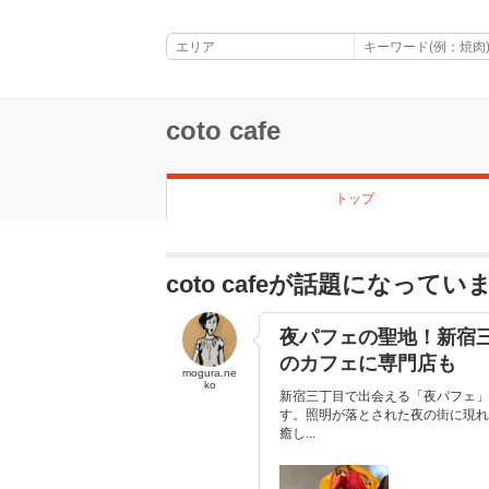
coto cafe
トップ
coto cafeが話題になってい
夜パフェの聖地！新宿
のカフェに専門店も
mogura.ne
ko
新宿三丁目で出会える「夜パフェ」
す。照明が落とされた夜の街に現れ
癒し...