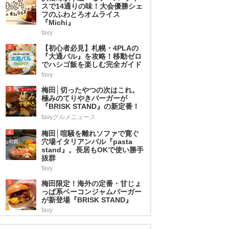
スで14通りの味！大会優勝シェ
フのふわとろオムライス
『Michi』
favy
2
【初心者必見】札幌・4PLAの
『大通バル』を攻略！移動ゼロ
でハシゴ飯を楽しむ完全ガイド
favy
3
梅田│切ったやつの次はこれ。
極みのてりやきバーガーが
『BRISK STAND』の新定番！
favyグルメニュース
4
梅田│喧騒を離れソファで寛ぐ
穴場イタリアンバル『pasta
stand』。長居もOKで使い勝手
抜群
favy
5
梅田限定！海外の定番・甘じょ
っぱ系ベーコンジャムバーガー
が新登場『BRISK STAND』
favy