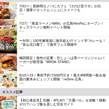
1
7/31〜｜新静岡セノバにカフェ『けのひ堂ラボ』が出
店！濃厚クロックムッシュにスイーツも
favy
2
7/27│『尾道ラーメンWAN』が広島HiroPaにオープン！
キッズラーメン無料イベント開催
favy
3
〜9/30｜100辛麻辣湯に激辛超えの“インド辛”カレーも！
『富山北口横丁』で激辛フェス開催中
favy
4
梅田限定！海外の定番・甘じょっぱ系ベーコンジャムバ
ーガーが新登場『BRISK STAND』
favy
5
8/10〜19｜事前予約で500円引き！最大4時間食べ飲み放
題の夏休みビュッフェ開催『reDine 広島』
favy
オススメ記事
1
【初心者必見】札幌・4PLAの『大通バル』を攻略！移動
ゼロでハシゴ飯を楽しむ完全ガイド
favy