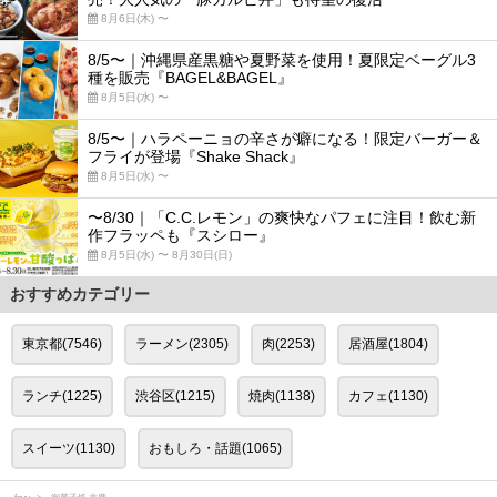
8月6日(木) 〜
8/5〜｜沖縄県産黒糖や夏野菜を使用！夏限定ベーグル3
種を販売『BAGEL&BAGEL』
8月5日(水) 〜
8/5〜｜ハラペーニョの辛さが癖になる！限定バーガー＆
フライが登場『Shake Shack』
8月5日(水) 〜
〜8/30｜「C.C.レモン」の爽快なパフェに注目！飲む新
作フラッペも『スシロー』
8月5日(水) 〜 8月30日(日)
おすすめカテゴリー
東京都(7546)
ラーメン(2305)
肉(2253)
居酒屋(1804)
ランチ(1225)
渋谷区(1215)
焼肉(1138)
カフェ(1130)
スイーツ(1130)
おもしろ・話題(1065)