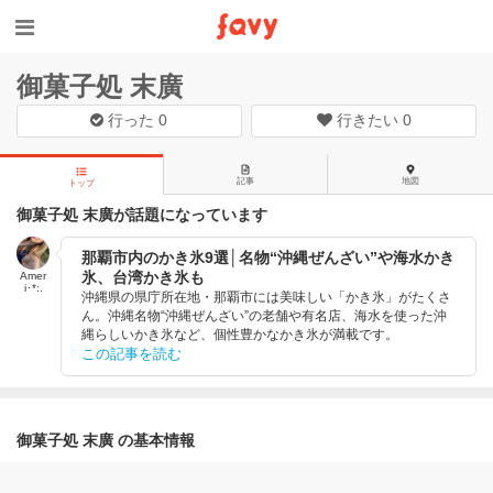
御菓子処 末廣
行った
0
行きたい
0
記事
地図
トップ
御菓子処 末廣が話題になっています
那覇市内のかき氷9選│名物“沖縄ぜんざい”や海水かき
氷、台湾かき氷も
Amer
i･*:.
沖縄県の県庁所在地・那覇市には美味しい「かき氷」がたくさ
ん。沖縄名物“沖縄ぜんざい”の老舗や有名店、海水を使った沖
縄らしいかき氷など、個性豊かなかき氷が満載です。
この記事を読む
御菓子処 末廣 の基本情報