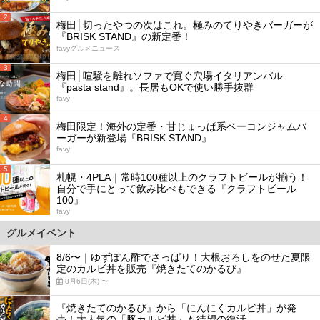
2
梅田│切ったやつの次はこれ。極みのてりやきバーガーが
『BRISK STAND』の新定番！
favyグルメニュース
3
梅田│喧騒を離れソファで寛ぐ穴場イタリアンバル
『pasta stand』。長居もOKで使い勝手抜群
favy
4
梅田限定！海外の定番・甘じょっぱ系ベーコンジャムバ
ーガーが新登場『BRISK STAND』
favy
5
札幌・4PLA｜常時100種以上のクラフトビールが揃う！
自分で手にとって飲み比べもできる『クラフトビール
100』
favy
グルメイベント
8/6〜｜ゆずぽん酢でさっぱり！大根おろしをのせた夏限
定のカルビ丼を販売『焼きたてのかるび』
8月6日(木) 〜
『焼きたてのかるび』から「にんにくカルビ丼」が発
売！大人気の「豚カルビ丼」も待望の復活