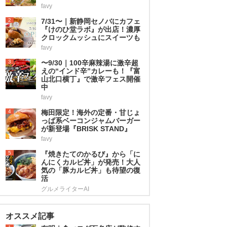
favy
2
7/31〜｜新静岡セノバにカフェ
『けのひ堂ラボ』が出店！濃厚
クロックムッシュにスイーツも
favy
3
〜9/30｜100辛麻辣湯に激辛超
えの“インド辛”カレーも！『富
山北口横丁』で激辛フェス開催
中
favy
4
梅田限定！海外の定番・甘じょ
っぱ系ベーコンジャムバーガー
が新登場『BRISK STAND』
favy
5
『焼きたてのかるび』から「に
んにくカルビ丼」が発売！大人
気の「豚カルビ丼」も待望の復
活
グルメライターAI
オススメ記事