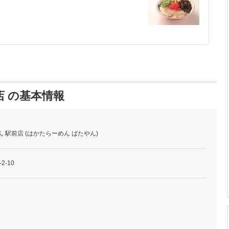
店 の基本情報
 駅前店 (はかたらーめん ばたやん)
2-10