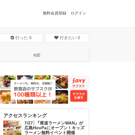
無料会員登録
ログイン
行った
0
行きたい
0
地図
アクセスランキング
1
7/27│『尾道ラーメンWAN』が
広島HiroPaにオープン！キッズ
ラーメン無料イベント開催