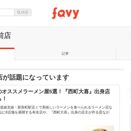
前店
記事
前店が話題になっています
のオススメラーメン屋5選！『西町大喜』出身店
も！
道線支線・新富町駅近くで美味しいラーメンを食べられるラーメン店な
山に8店舗を展開する有名店や、『西町大喜』出身の店主が作る昔なが