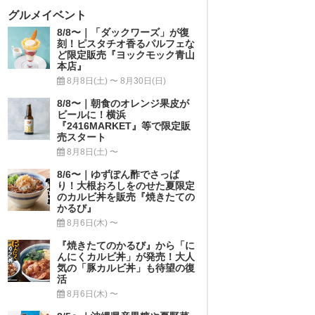
グルメイベント
8/8〜｜「ダックワーズ」が復
刻！ピスタチオ香るパルフェな
ど限定販売『ヨックモック青山
本店』
8月8日(土) 〜 8月30日(日)
8/8〜｜朝食のオレンジ果皮が
ビールに！横浜
『2416MARKET』等で限定販
売スタート
8月8日(土) 〜
8/6〜｜ゆずぽん酢でさっぱ
り！大根おろしをのせた夏限定
のカルビ丼を販売『焼きたての
かるび』
8月6日(木) 〜
『焼きたてのかるび』から「に
んにくカルビ丼」が発売！大人
気の「豚カルビ丼」も待望の復
活
8月6日(木) 〜