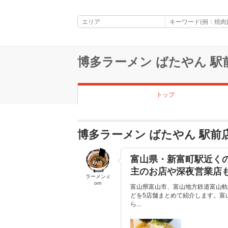
博多ラーメン ばたやん 駅
トップ
博多ラーメン ばたやん 駅
富山県・新富町駅近く
主のお店や深夜営業店
ラーメン.c
om
富山県富山市、富山地方鉄道富山軌
どを5店舗まとめて紹介します。富
ら...