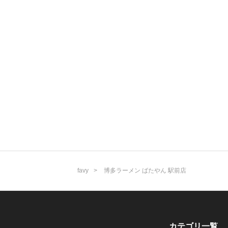
favy
博多ラーメン ばたやん 駅前店
カテゴリ一覧