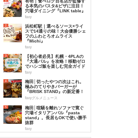
1
有明｜食べログ百名店が監修す
る本気のパスタ&ピザに注目！
穴場ダイニング『LINK table』
favy
2
浜松町駅｜選べるソース×ライ
スで14通りの味！大会優勝シェ
フのふわとろオムライス
『Michi』
favy
3
【初心者必見】札幌・4PLAの
『大通バル』を攻略！移動ゼロ
でハシゴ飯を楽しむ完全ガイド
favy
4
梅田│切ったやつの次はこれ。
極みのてりやきバーガーが
『BRISK STAND』の新定番！
favyグルメニュース
5
梅田│喧騒を離れソファで寛ぐ
穴場イタリアンバル『pasta
stand』。長居もOKで使い勝手
抜群
favy