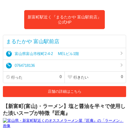
新富町駅近く『まるたかや 富山駅前店』
公式HP
まるたかや 富山駅前店
富山県富山市桜町2-4-2 MELビル1階
0764718136
0
0
行った
行きたい
店舗の詳細はこちら
【新富町(富山)・ラーメン】塩と醤油を半々で使用し
た淡いスープが特徴『匠庵』