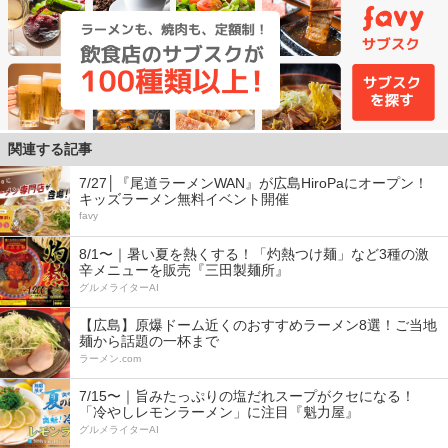
関連する記事
7/27│『尾道ラーメンWAN』が広島HiroPaにオープン！
キッズラーメン無料イベント開催
favy
8/1〜｜暑い夏を熱くする！「灼熱つけ麺」など3種の激
辛メニューを販売『三田製麺所』
グルメライターAI
【広島】原爆ドーム近くのおすすめラーメン8選！ご当地
麺から話題の一杯まで
ラーメン.com
7/15〜｜旨みたっぷりの塩だれスープがクセになる！
「冷やしレモンラーメン」に注目『魁力屋』
グルメライターAI