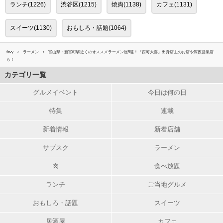
ランチ(1226)
渋谷区(1215)
焼肉(1138)
カフェ(1131)
スイーツ(1130)
おもしろ・話題(1064)
favy
ラーメン
富山県・新富町駅近くのオススメラーメン屋5選！『西町大喜』出身店主のお店や深夜営業店
も！
カテゴリ一覧
グルメイベント
今日は何の日
特集
連載
新着情報
新着店舗
サブスク
ラーメン
肉
食べ放題
ランチ
ご当地グルメ
おもしろ・話題
スイーツ
居酒屋
カフェ