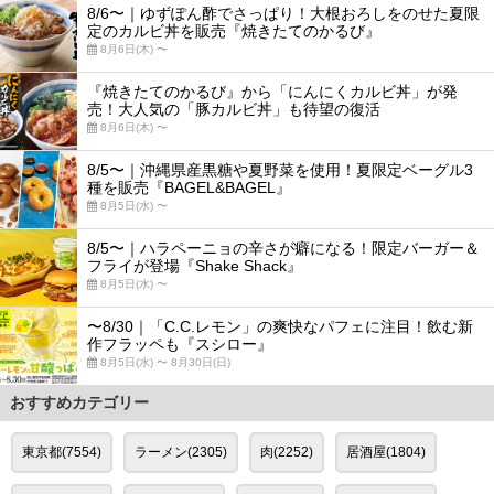
8/6〜｜ゆずぽん酢でさっぱり！大根おろしをのせた夏限
定のカルビ丼を販売『焼きたてのかるび』
8月6日(木) 〜
『焼きたてのかるび』から「にんにくカルビ丼」が発
売！大人気の「豚カルビ丼」も待望の復活
8月6日(木) 〜
8/5〜｜沖縄県産黒糖や夏野菜を使用！夏限定ベーグル3
種を販売『BAGEL&BAGEL』
8月5日(水) 〜
8/5〜｜ハラペーニョの辛さが癖になる！限定バーガー＆
フライが登場『Shake Shack』
8月5日(水) 〜
〜8/30｜「C.C.レモン」の爽快なパフェに注目！飲む新
作フラッペも『スシロー』
8月5日(水) 〜 8月30日(日)
おすすめカテゴリー
東京都(7554)
ラーメン(2305)
肉(2252)
居酒屋(1804)