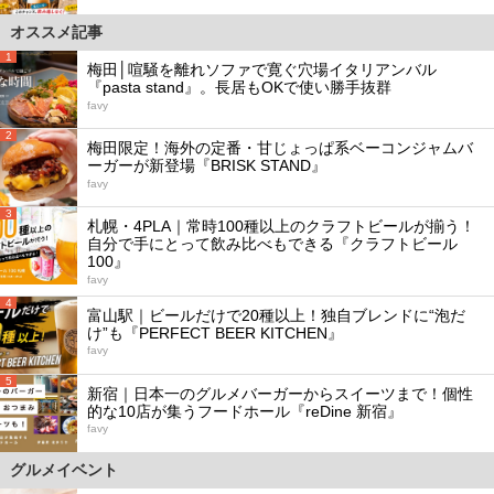
オススメ記事
1
梅田│喧騒を離れソファで寛ぐ穴場イタリアンバル
『pasta stand』。長居もOKで使い勝手抜群
favy
2
梅田限定！海外の定番・甘じょっぱ系ベーコンジャムバ
ーガーが新登場『BRISK STAND』
favy
3
札幌・4PLA｜常時100種以上のクラフトビールが揃う！
自分で手にとって飲み比べもできる『クラフトビール
100』
favy
4
富山駅｜ビールだけで20種以上！独自ブレンドに“泡だ
け”も『PERFECT BEER KITCHEN』
favy
5
新宿｜日本一のグルメバーガーからスイーツまで！個性
的な10店が集うフードホール『reDine 新宿』
favy
グルメイベント