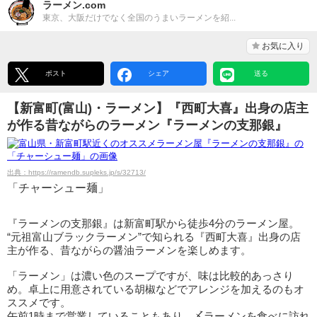
ラーメン.com
東京、大阪だけでなく全国のうまいラーメンを紹...
お気に入り
ポスト
シェア
送る
【新富町(富山)・ラーメン】『西町大喜』出身の店主
が作る昔ながらのラーメン『ラーメンの支那銀』
出典：https://ramendb.supleks.jp/s/32713/
「チャーシュー麺」
『ラーメンの支那銀』は新富町駅から徒歩4分のラーメン屋。
“元祖富山ブラックラーメン”で知られる『西町大喜』出身の店
主が作る、昔ながらの醤油ラーメンを楽しめます。
「ラーメン」は濃い色のスープですが、味は比較的あっさり
め。卓上に用意されている胡椒などでアレンジを加えるのもオ
ススメです。
午前1時まで営業していることもあり、〆ラーメンを食べに訪れ