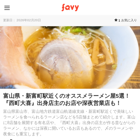
更新日： 2026年02月20日
お気に入り
1
富山県・新富町駅近くのオススメラーメン屋5選！
『西町大喜』出身店主のお店や深夜営業店も！
富山県富山市、富山地方鉄道富山軌道線支線・新富町駅近くで美味しい
ラーメンを食べられるラーメン店などを5店舗まとめて紹介します。富山
に8店舗を展開する有名店や、『西町大喜』出身の店主が作る昔ながらの
ラーメン、なかには深夜に開いているお店もあるので、〆のラーメンや
夜食にも重宝します。