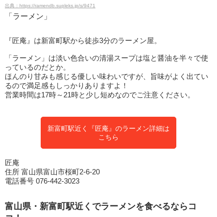
出典：https://ramendb.supleks.jp/s/9471
「ラーメン」
『匠庵』は新富町駅から徒歩3分のラーメン屋。
「ラーメン」は淡い色合いの清湯スープは塩と醤油を半々で使
っているのだとか。
ほんのり甘みも感じる優しい味わいですが、旨味がよく出てい
るので満足感もしっかりありますよ！
営業時間は17時～21時と少し短めなのでご注意ください。
新富町駅近く『匠庵』のラーメン詳細は
こちら
匠庵
住所 富山県富山市桜町2-6-20
電話番号 076-442-3023
富山県・新富町駅近くでラーメンを食べるならコ