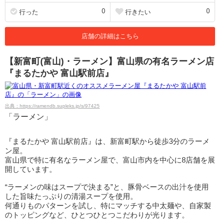
0
0
行った
行きたい
店舗の詳細はこちら
【新富町(富山)・ラーメン】富山県の有名ラーメン店
『まるたかや 富山駅前店』
出典：https://ramendb.supleks.jp/s/97425
「ラーメン」
『まるたかや 富山駅前店』は、新富町駅から徒歩3分のラーメ
ン屋。
富山県で特に有名なラーメン屋で、富山市内を中心に8店舗を展
開しています。
“ラーメンの味はスープで決まる”と、豚骨ベースの出汁を使用
した旨味たっぷりの清湯スープを使用。
何通りものパターンを試し、特にマッチする中太麺や、自家製
のトッピングなど、ひとつひとつこだわりが光ります。