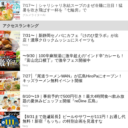
7/17〜｜シャリシャリ氷結スープのまぜ冷麺に注目！猛
暑を吹き飛ばす一杯を『七輪房』で
グルメライターAI
アクセスランキング
1
7/31〜｜新静岡セノバにカフェ『けのひ堂ラボ』が出
店！濃厚クロックムッシュにスイーツも
favy
2
〜9/30｜100辛麻辣湯に激辛超えの“インド辛”カレーも！
『富山北口横丁』で激辛フェス開催中
favy
3
7/27│『尾道ラーメンWAN』が広島HiroPaにオープン！
キッズラーメン無料イベント開催
favy
4
8/10〜19｜事前予約で500円引き！最大4時間食べ飲み放
題の夏休みビュッフェ開催『reDine 広島』
favy
5
【8/31まで急遽延長】ビールやサワーが111円！お通し代
無料！新宿『もッち』の特別企画を見逃すな
favy