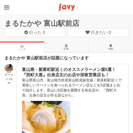
まるたかや 富山駅前店
行った
0
行きたい
0
記事
地図
トップ
まるたかや 富山駅前店が話題になっています
富山県・新富町駅近くのオススメラーメン屋5選！
『西町大喜』出身店主のお店や深夜営業店も！
ラーメ
ン.co
富山県富山市、富山地方鉄道富山軌道線支線・新富町駅近くで
m
美味しいラーメンを食べられるラーメン店などを5店舗まとめ
て紹介します。富山に8店舗を展開する有名店や、『西町大
喜』出身の店主が作る昔ながら...