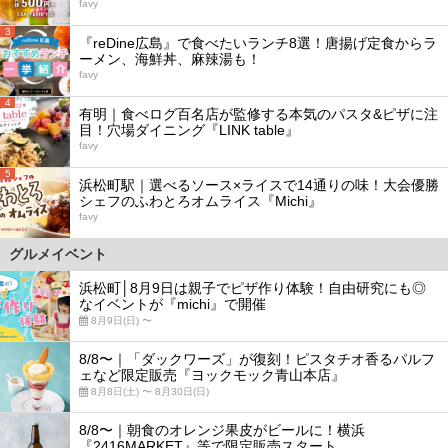
favy
3
『reDine広島』で食べたいランチ8選！唐揚げ定食からラ
ーメン、海鮮丼、麻辣湯も！
favy
4
有明｜食べログ百名店が監修する本気のパスタ&ピザに注
目！穴場ダイニング『LINK table』
favy
5
浜松町駅｜選べるソース×ライスで14通りの味！大会優勝
シェフのふわとろオムライス『Michi』
favy
グルメイベント
浜松町│8月9日は親子でピザ作り体験！自由研究にも◎
なイベントが『michi』で開催
8月9日(日) 〜
8/8〜｜「ダックワーズ」が復刻！ピスタチオ香るパルフ
ェなど限定販売『ヨックモック青山本店』
8月8日(土) 〜 8月30日(日)
8/8〜｜朝食のオレンジ果皮がビールに！横浜
『2416MARKET』等で限定販売スタート