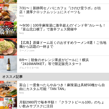
2
7/31〜｜新静岡セノバにカフェ『けのひ堂ラボ』が出
店！濃厚クロックムッシュにスイーツも
favy
3
〜9/30｜100辛麻辣湯に激辛超えの“インド辛”カレーも！
『富山北口横丁』で激辛フェス開催中
favy
4
【広島】原爆ドーム近くのおすすめラーメン8選！ご当地
麺から話題の一杯まで
ラーメン.com
5
8/8〜｜朝食のオレンジ果皮がビールに！横浜
『2416MARKET』等で限定販売スタート
グルメライターAI
オススメ記事
1
富山｜一度食べたらやみつき！麻辣湯は具材50種から自
由にカスタム可能『TAN TAN』
favy
2
月額2980円で毎本半額！『クラフトビール100』のちょ
い飲みサブスクに注目