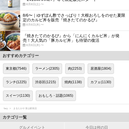
8月8日(土) 〜
8/6〜｜ゆずぽん酢でさっぱり！大根おろしをのせた夏限
定のカルビ丼を販売『焼きたてのかるび』
8月6日(木) 〜
『焼きたてのかるび』から「にんにくカルビ丼」が発
売！大人気の「豚カルビ丼」も待望の復活
8月6日(木) 〜
おすすめカテゴリー
東京都(7546)
ラーメン(2305)
肉(2253)
居酒屋(1804)
ランチ(1225)
渋谷区(1215)
焼肉(1138)
カフェ(1130)
スイーツ(1130)
おもしろ・話題(1065)
favy
まるたかや 富山駅前店
カテゴリ一覧
グルメイベント
今日は何の日