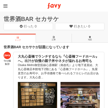
世界酒BAR セカサケ
行った
0
行きたい
0
記事
地図
トップ
世界酒BAR セカサケが話題になっています
大丸心斎橋でランチするなら『心斎橋フードホール』
へ。出汁が自慢の親子丼やネタが溢れるお寿司も
favy編
集部
Osaka Metro御堂筋線心斎橋駅（南改札）より地下道直結、大
丸心斎橋店本館地下2階にある『心斎橋フードホール』。魚屋
直営のお寿司や、お手頃価格で食べられるフカヒレのお店があ
ります。大丸心斎...