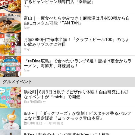
するビャンビャン麺専門店『秦唐記』
favy
3
富山｜一度食べたらやみつき！麻辣湯は具材50種から自
由にカスタム可能『TAN TAN』
favy
4
月額2980円で毎本半額！『クラフトビール100』のちょ
い飲みサブスクに注目
favy
5
『reDine広島』で食べたいランチ8選！唐揚げ定食からラ
ーメン、海鮮丼、麻辣湯も！
favy
グルメイベント
浜松町│8月9日は親子でピザ作り体験！自由研究にも◎
なイベントが『michi』で開催
8月9日(日) 〜
8/8〜｜「ダックワーズ」が復刻！ピスタチオ香るパルフ
ェなど限定販売『ヨックモック青山本店』
8月8日(土) 〜 8月30日(日)
8/8〜｜朝食のオレンジ果皮がビールに！横浜