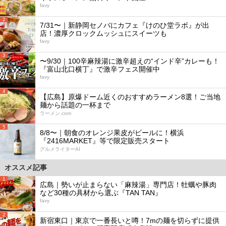
favy
2
7/31〜｜新静岡セノバにカフェ『けのひ堂ラボ』が出
店！濃厚クロックムッシュにスイーツも
favy
3
〜9/30｜100辛麻辣湯に激辛超えの“インド辛”カレーも！
『富山北口横丁』で激辛フェス開催中
favy
4
【広島】原爆ドーム近くのおすすめラーメン8選！ご当地
麺から話題の一杯まで
ラーメン.com
5
8/8〜｜朝食のオレンジ果皮がビールに！横浜
『2416MARKET』等で限定販売スタート
グルメライターAI
オススメ記事
1
広島｜勢いが止まらない「麻辣湯」専門店！牡蠣や豚肉
など30種の具材から選ぶ『TAN TAN』
favy
2
新宿東口｜東京で一番長いと噂！7mの麺を切らずに提供