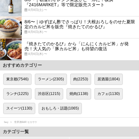
『2416MARKET』等で限定販売スタート
8月8日(土) 〜
8/6〜｜ゆずぽん酢でさっぱり！大根おろしをのせた夏限
定のカルビ丼を販売『焼きたてのかるび』
8月6日(木) 〜
『焼きたてのかるび』から「にんにくカルビ丼」が発
売！大人気の「豚カルビ丼」も待望の復活
8月6日(木) 〜
おすすめカテゴリー
東京都(7546)
ラーメン(2305)
肉(2253)
居酒屋(1804)
ランチ(1225)
渋谷区(1215)
焼肉(1138)
カフェ(1130)
スイーツ(1130)
おもしろ・話題(1065)
favy
世界酒BAR セカサケ
カテゴリ一覧