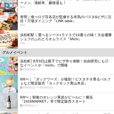
ーメン、海鮮丼、麻辣湯も！
favy
4
有明｜食べログ百名店が監修する本気のパスタ&ピザに注
目！穴場ダイニング『LINK table』
favy
5
浜松町駅｜選べるソース×ライスで14通りの味！大会優勝
シェフのふわとろオムライス『Michi』
favy
グルメイベント
浜松町│8月9日は親子でピザ作り体験！自由研究にも◎
なイベントが『michi』で開催
8月9日(日) 〜
8/8〜｜「ダックワーズ」が復刻！ピスタチオ香るパルフ
ェなど限定販売『ヨックモック青山本店』
8月8日(土) 〜 8月30日(日)
8/8〜｜朝食のオレンジ果皮がビールに！横浜
『2416MARKET』等で限定販売スタート
8月8日(土) 〜