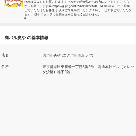
ければ口コミをお願いします！ あなたの声が私たちの力になります！ こちら
からお願いします🙇 https://g.page/r/CY3ABnkceS3LEAE/review 口コミ投稿
していただけたお客様は 次回ご来店時にドリンク１杯サービスさせていただき
ます。 炎やスタッフに投稿画面をご提示くださいませ。
0
肉バル炎や の基本情報
店名
肉バル炎や (ニクバルホムラヤ)
住所
東京都港区東新橋一丁目8番2号 電通本社ビル（カレッ
タ汐留）地下2階