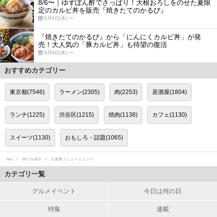
8/6〜｜ゆずぽん酢でさっぱり！大根おろしをのせた夏限
定のカルビ丼を販売『焼きたてのかるび』
8月6日(木) 〜
『焼きたてのかるび』から「にんにくカルビ丼」が発
売！大人気の「豚カルビ丼」も待望の復活
8月6日(木) 〜
おすすめカテゴリー
東京都(7546)
ラーメン(2305)
肉(2253)
居酒屋(1804)
ランチ(1225)
渋谷区(1215)
焼肉(1138)
カフェ(1130)
スイーツ(1130)
おもしろ・話題(1065)
favy
肉バル炎や
お食事メニューメニュー
カテゴリ一覧
グルメイベント
今日は何の日
特集
連載