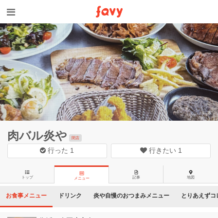
肉バル炎や
閉店
行った
1
行きたい
1
トップ
記事
地図
メニュー
お食事メニュー
ドリンク
炎や自慢のおつまみメニュー
とりあえずコ