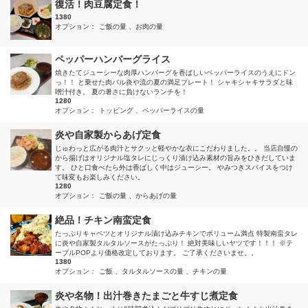
復活！肉豆腐定食！
1380
オプション：
ご飯の量
お肉の量
ペッパーハンバーグライス
焼きたてジューシーな肉厚ハンバーグを香ばしいペッパーライスのうえにドン
っ！！ と乗せた肉バル炎や流の夏の満足プレート！ シャキシャキサラダと味
噌汁付き。 夏の暑さに負けないランチを！
1280
オプション：
トッピング
ペッパーライスの量
炎や自家製からあげ定食
じゅわっと広がる肉汁とサクッと軽やかな衣にこだわりました。。 当店自慢の
から揚げはオリジナル塩タレにじっくり漬け込み素材の旨みをひきだしていま
す。 ひと口食べたら外は香ばしく中はジューシー。 やみつきスパイスをつけ
て味変もお楽しみください。
1280
オプション：
ご飯の量
からあげの量
絶品！チキン南蛮定食
たっぷりキャベツとオリジナル漬け込みチキンでボリューム満点 特製南蛮タレ
に炎や自家製タルタルソースがたっぷり！ 絶対美味しいヤツです！！！ ※テ
ーブルPOPより価格改定しております。 ご了承くださいませ。。
1380
オプション：
ご飯
タルタルソースの量
チキンの量
炎や名物！出汁巻きたまごと牛すじ煮定食