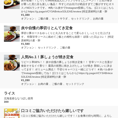
炎や名物！！じっくり5時間煮込んだプリプリ牛すじにドーン！！と出汁巻き
が乗った見た目も楽しい逸品！ 牛すじのお出汁が絶品すぎてご飯がすすむオス
スメNO1ランチです。 #肉バル炎やでInstagram投稿してね。 [口コミはこちら
から] https://g.page/r/CY3ABnkceS3LEAE/review [特定原材料]小麦・卵
¥1,380
オプション：
ご飯の量
セットサラダ
セットドリンク
お肉の量
炎や自慢の厚切りとんてき定食
厚切り豚ロースをゆっくりと火入れすることで柔らかくしっとりと仕上げま
す。 特製甘辛ソースに絡めてご飯との相性も抜群！ 頑張った日はコレ！ [特定
原材料]小麦・卵
¥1,580
オプション：
セットドリンク
ご飯の量
人気No.1！豚しょうが焼き定食
リピート率98%！！ 炎や自慢の豚しょうが焼き定食！！ 甘辛ソースと生姜が
食欲そそるイイ香り！ 最高の状態に焼き上げたしょうが焼き 美味しいに決ま
ってます！ ボリューム満点！ 千切りキャベツと一緒にどうぞ！ ＃肉バル炎や
でInstagram投稿してね！ [口コミはこちらから] https://g.page/r/CY3ABnkce
S3LEAE/review [特定原材料]小麦・卵
¥1,280
オプション：
お肉の量
ご飯の量
セットドリンク
ライス
北海道産ななつぼし使用
300
口コミご協力いただけたら嬉しいです
\ 口コミ投稿ご協力いただけたら嬉しいです！ / お食事の待ち時間に、よろし