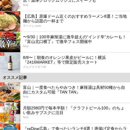
店！濃厚クロックムッシュにスイーツも
favy
3
【広島】原爆ドーム近くのおすすめラーメン8選！ご当地
麺から話題の一杯まで
ラーメン.com
4
〜9/30｜100辛麻辣湯に激辛超えの“インド辛”カレーも！
『富山北口横丁』で激辛フェス開催中
favy
5
8/8〜｜朝食のオレンジ果皮がビールに！横浜
『2416MARKET』等で限定販売スタート
グルメライターAI
オススメ記事
1
富山｜一度食べたらやみつき！麻辣湯は具材50種から自
由にカスタム可能『TAN TAN』
favy
2
月額2980円で毎本半額！『クラフトビール100』のちょ
い飲みサブスクに注目
favy
3
『reDine広島』で食べたいランチ8選！唐揚げ定食からラ