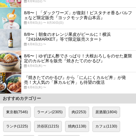
8月9日(日) 〜
8/8〜｜「ダックワーズ」が復刻！ピスタチオ香るパルフ
ェなど限定販売『ヨックモック青山本店』
8月8日(土) 〜 8月30日(日)
8/8〜｜朝食のオレンジ果皮がビールに！横浜
『2416MARKET』等で限定販売スタート
8月8日(土) 〜
8/6〜｜ゆずぽん酢でさっぱり！大根おろしをのせた夏限
定のカルビ丼を販売『焼きたてのかるび』
8月6日(木) 〜
『焼きたてのかるび』から「にんにくカルビ丼」が発
売！大人気の「豚カルビ丼」も待望の復活
8月6日(木) 〜
おすすめカテゴリー
東京都(7546)
ラーメン(2305)
肉(2253)
居酒屋(1804)
ランチ(1225)
渋谷区(1215)
焼肉(1138)
カフェ(1130)