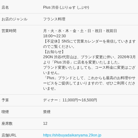
店名
Plus 渋谷 (ぷりゅす しぶや)
お店のジャンル
フランス料理
営業時間
月・火・水・木・金・土・日・祝日・祝前日
18:00〜22:30
【不定休】SNSにて営業カレンダーを発信していきます
のでご覧ください。
【お知らせ】
29ON 渋谷/代官山は、ブランド変更に伴い、2026年3月
より「Plus 渋谷」に店名を変更いたしました。
ブランド変更いたしましても、コース料金に変更はござ
いません。
「Plus」ブランドとして、これからも最高のお料理やサ
ービスをご提供してまいりますので、ぜひご利用くださ
いませ。
予算
ディナー：
11,000円〜16,500円
喫煙
禁煙
座席数
12
店舗URL
https://shibuyadaikanyama.29on.jp