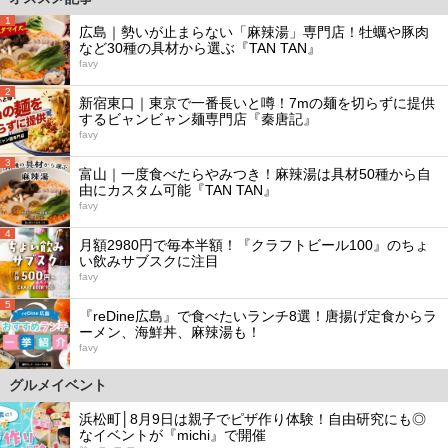
1
広島｜勢いが止まらない「麻辣湯」専門店！牡蠣や豚肉
など30種の具材から選ぶ『TAN TAN』
favy
2
新宿東口｜東京で一番長いと噂！7mの麺を切らずに提供
するビャンビャン麺専門店『秦唐記』
favy
3
富山｜一度食べたらやみつき！麻辣湯は具材50種から自
由にカスタム可能『TAN TAN』
favy
4
月額2980円で毎本半額！『クラフトビール100』のちょ
い飲みサブスクに注目
favy
5
『reDine広島』で食べたいランチ8選！唐揚げ定食からラ
ーメン、海鮮丼、麻辣湯も！
favy
グルメイベント
浜松町│8月9日は親子でピザ作り体験！自由研究にも◎
なイベントが『michi』で開催