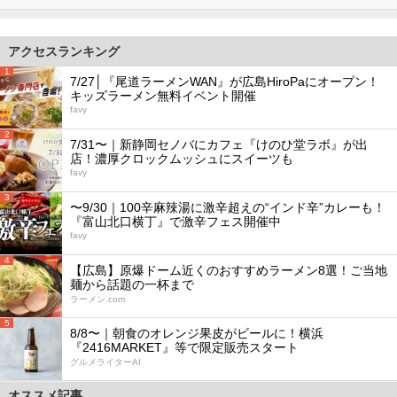
アクセスランキング
1
7/27│『尾道ラーメンWAN』が広島HiroPaにオープン！
キッズラーメン無料イベント開催
favy
2
7/31〜｜新静岡セノバにカフェ『けのひ堂ラボ』が出
店！濃厚クロックムッシュにスイーツも
favy
3
〜9/30｜100辛麻辣湯に激辛超えの“インド辛”カレーも！
『富山北口横丁』で激辛フェス開催中
favy
4
【広島】原爆ドーム近くのおすすめラーメン8選！ご当地
麺から話題の一杯まで
ラーメン.com
5
8/8〜｜朝食のオレンジ果皮がビールに！横浜
『2416MARKET』等で限定販売スタート
グルメライターAI
オススメ記事