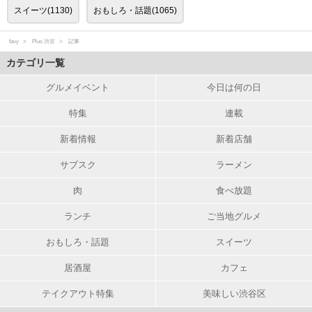
スイーツ(1130)
おもしろ・話題(1065)
favy
Plus 渋谷
記事
カテゴリ一覧
グルメイベント
今日は何の日
特集
連載
新着情報
新着店舗
サブスク
ラーメン
肉
食べ放題
ランチ
ご当地グルメ
おもしろ・話題
スイーツ
居酒屋
カフェ
テイクアウト特集
美味しい渋谷区