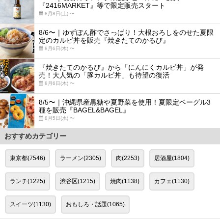
『2416MARKET』等で限定販売スタート
8月8日(土) 〜
8/6〜｜ゆずぽん酢でさっぱり！大根おろしをのせた夏限
定のカルビ丼を販売『焼きたてのかるび』
8月6日(木) 〜
『焼きたてのかるび』から「にんにくカルビ丼」が発
売！大人気の「豚カルビ丼」も待望の復活
8月6日(木) 〜
8/5〜｜沖縄県産黒糖や夏野菜を使用！夏限定ベーグル3
種を販売『BAGEL&BAGEL』
8月5日(水) 〜
おすすめカテゴリー
東京都(7546)
ラーメン(2305)
肉(2253)
居酒屋(1804)
ランチ(1225)
渋谷区(1215)
焼肉(1138)
カフェ(1130)
スイーツ(1130)
おもしろ・話題(1065)