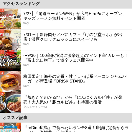
アクセスランキング
1
7/27│『尾道ラーメンWAN』が広島HiroPaにオープン！
キッズラーメン無料イベント開催
favy
2
7/31〜｜新静岡セノバにカフェ『けのひ堂ラボ』が出
店！濃厚クロックムッシュにスイーツも
favy
3
〜9/30｜100辛麻辣湯に激辛超えの“インド辛”カレーも！
『富山北口横丁』で激辛フェス開催中
favy
4
梅田限定！海外の定番・甘じょっぱ系ベーコンジャムバ
ーガーが新登場『BRISK STAND』
favy
5
『焼きたてのかるび』から「にんにくカルビ丼」が発
売！大人気の「豚カルビ丼」も待望の復活
グルメライターAI
オススメ記事
1
『reDine広島』で食べたいランチ8選！唐揚げ定食からラ