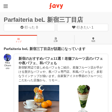
Parfaiteria beL 新宿三丁目店
行った
0
行きたい
1
記事
地図
トップ
Parfaiteria beL 新宿三丁目店が話題になっています
新宿のおすすめパフェ11選！老舗フルーツ店のパフェ
や夜パフェ、和パフェも
Rika
Okam
新宿駅周辺で楽しめるパフェをご紹介。老舗フルーツ店が手が
oto
ける贅沢なパフェや、夜パフェ専門店、和風パフェなど、多彩
なラインナップが揃います。自家製アイスや季節のフルーツに
こだわった店舗から、リモー...