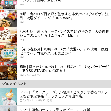
ーメン、海鮮丼、麻辣湯も！
favy
2
有明｜食べログ百名店が監修する本気のパスタ&ピザに注
目！穴場ダイニング『LINK table』
favy
3
浜松町駅｜選べるソース×ライスで14通りの味！大会優勝
シェフのふわとろオムライス『Michi』
favy
4
【初心者必見】札幌・4PLAの『大通バル』を攻略！移動
ゼロでハシゴ飯を楽しむ完全ガイド
favy
5
梅田│切ったやつの次はこれ。極みのてりやきバーガーが
『BRISK STAND』の新定番！
favyグルメニュース
グルメイベント
8/8〜｜「ダックワーズ」が復刻！ピスタチオ香るパルフ
ェなど限定販売『ヨックモック青山本店』
8月8日(土) 〜 8月30日(日)
8/8〜｜朝食のオレンジ果皮がビールに！横浜