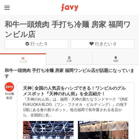
和牛一頭焼肉 手打ち冷麺 房家 福岡ワ
ンビル店
行った
0
行きたい
0
記事
地図
トップ
和牛一頭焼肉 手打ち冷麺 房家 福岡ワンビル店が話題になっていま
す
天神│全国の人気店をハシゴできる！ワンビルのグル
メスポット『天神のれん街』を全店紹介！
favy編
集部
『天神のれん街』は、福岡・天神の新たなランドマーク『ONE
FUKUOKA BLDG.（ワン・フクオカ・ビルディング）』の地下
1階にある食の新スポット。地元福岡で長年愛される名店か
ら、全国的に名...