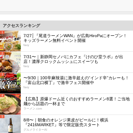
アクセスランキング
1
7/27│『尾道ラーメンWAN』が広島HiroPaにオープン！
キッズラーメン無料イベント開催
favy
2
7/31〜｜新静岡セノバにカフェ『けのひ堂ラボ』が出
店！濃厚クロックムッシュにスイーツも
favy
3
〜9/30｜100辛麻辣湯に激辛超えの“インド辛”カレーも！
『富山北口横丁』で激辛フェス開催中
favy
4
【広島】原爆ドーム近くのおすすめラーメン8選！ご当地
麺から話題の一杯まで
ラーメン.com
5
8/8〜｜朝食のオレンジ果皮がビールに！横浜
『2416MARKET』等で限定販売スタート
グルメライターAI