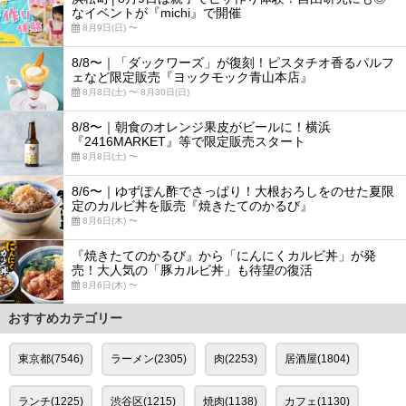
なイベントが『michi』で開催
8月9日(日) 〜
8/8〜｜「ダックワーズ」が復刻！ピスタチオ香るパルフ
ェなど限定販売『ヨックモック青山本店』
8月8日(土) 〜 8月30日(日)
8/8〜｜朝食のオレンジ果皮がビールに！横浜
『2416MARKET』等で限定販売スタート
8月8日(土) 〜
8/6〜｜ゆずぽん酢でさっぱり！大根おろしをのせた夏限
定のカルビ丼を販売『焼きたてのかるび』
8月6日(木) 〜
『焼きたてのかるび』から「にんにくカルビ丼」が発
売！大人気の「豚カルビ丼」も待望の復活
8月6日(木) 〜
おすすめカテゴリー
東京都(7546)
ラーメン(2305)
肉(2253)
居酒屋(1804)
ランチ(1225)
渋谷区(1215)
焼肉(1138)
カフェ(1130)