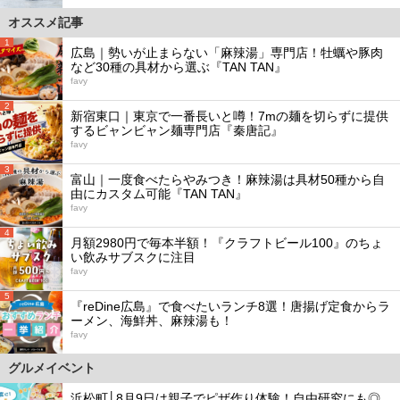
オススメ記事
1
広島｜勢いが止まらない「麻辣湯」専門店！牡蠣や豚肉
など30種の具材から選ぶ『TAN TAN』
favy
2
新宿東口｜東京で一番長いと噂！7mの麺を切らずに提供
するビャンビャン麺専門店『秦唐記』
favy
3
富山｜一度食べたらやみつき！麻辣湯は具材50種から自
由にカスタム可能『TAN TAN』
favy
4
月額2980円で毎本半額！『クラフトビール100』のちょ
い飲みサブスクに注目
favy
5
『reDine広島』で食べたいランチ8選！唐揚げ定食からラ
ーメン、海鮮丼、麻辣湯も！
favy
グルメイベント
浜松町│8月9日は親子でピザ作り体験！自由研究にも◎