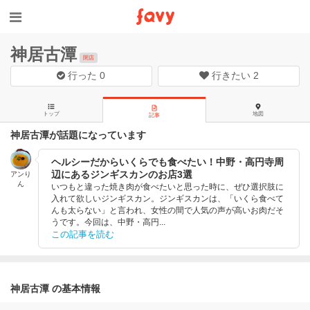
神居古潭
閉店
行った
0
行きたい
2
トップ
地図
記事
神居古潭が話題になっています
ヘルシーだからいくらでも食べたい！中野・高円寺周
辺にあるジンギスカンのお店3選
アンり
ん
いつもと違った焼き肉が食べたいと思った時に、ぜひ選択肢に
入れて欲しいジンギスカン。ジンギスカンは、「いくら食べて
んも太らない」と言われ、女性の間で人気の声が高いお肉だそ
うです。今回は、中野・高円...
この記事を読む
神居古潭 の基本情報