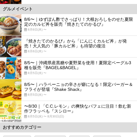
グルメイベント
8/6〜｜ゆずぽん酢でさっぱり！大根おろしをのせた夏限
定のカルビ丼を販売『焼きたてのかるび』
8月6日(木) 〜
『焼きたてのかるび』から「にんにくカルビ丼」が発
売！大人気の「豚カルビ丼」も待望の復活
8月6日(木) 〜
8/5〜｜沖縄県産黒糖や夏野菜を使用！夏限定ベーグル3
種を販売『BAGEL&BAGEL』
8月5日(水) 〜
8/5〜｜ハラペーニョの辛さが癖になる！限定バーガー＆
フライが登場『Shake Shack』
8月5日(水) 〜
〜8/30｜「C.C.レモン」の爽快なパフェに注目！飲む新
作フラッペも『スシロー』
8月5日(水) 〜 8月30日(日)
おすすめカテゴリー