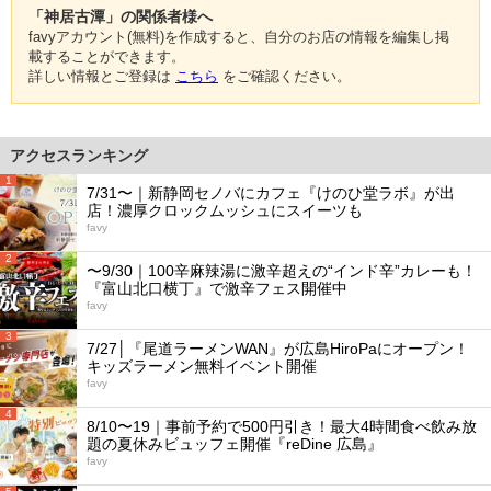
「神居古潭」の関係者様へ
favyアカウント(無料)を作成すると、自分のお店の情報を編集し掲
載することができます。
詳しい情報とご登録は
こちら
をご確認ください。
アクセスランキング
1
7/31〜｜新静岡セノバにカフェ『けのひ堂ラボ』が出
店！濃厚クロックムッシュにスイーツも
favy
2
〜9/30｜100辛麻辣湯に激辛超えの“インド辛”カレーも！
『富山北口横丁』で激辛フェス開催中
favy
3
7/27│『尾道ラーメンWAN』が広島HiroPaにオープン！
キッズラーメン無料イベント開催
favy
4
8/10〜19｜事前予約で500円引き！最大4時間食べ飲み放
題の夏休みビュッフェ開催『reDine 広島』
favy