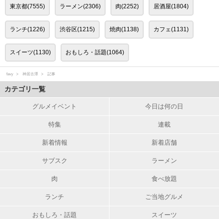
東京都(7555)
ラーメン(2306)
肉(2252)
居酒屋(1804)
ランチ(1226)
渋谷区(1215)
焼肉(1138)
カフェ(1131)
スイーツ(1130)
おもしろ・話題(1064)
favy
神居古潭
記事
カテゴリ一覧
グルメイベント
今日は何の日
特集
連載
新着情報
新着店舗
サブスク
ラーメン
肉
食べ放題
ランチ
ご当地グルメ
おもしろ・話題
スイーツ