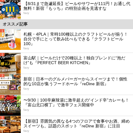
5
【8/31まで急遽延長】ビールやサワーが111円！お通し代
無料！新宿『もッち』の特別企画を見逃すな
favy
オススメ記事
1
札幌・4PLA｜常時100種以上のクラフトビールが揃う！
自分で手にとって飲み比べもできる『クラフトビール
100』
favy
2
富山駅｜ビールだけで20種以上！独自ブレンドに“泡だ
け”も『PERFECT BEER KITCHEN』
favy
3
新宿｜日本一のグルメバーガーからスイーツまで！個性
的な10店が集うフードホール『reDine 新宿』
favy
4
〜9/30｜100辛麻辣湯に激辛超えの“インド辛”カレーも！
『富山北口横丁』で激辛フェス開催中
favy
5
【新宿】雰囲気の異なる4つのフロアで食事やお酒、締め
スイーツも。話題のスポット『reDine 新宿』に注目
favy