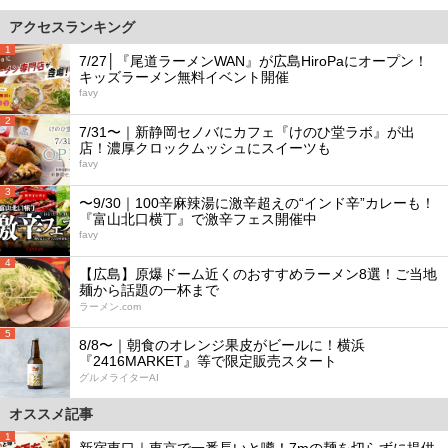
アクセスランキング
1
7/27│『尾道ラーメンWAN』が広島HiroPaにオープン！
キッズラーメン無料イベント開催
favy
2
7/31〜｜新静岡セノバにカフェ『けのひ堂ラボ』が出
店！濃厚クロックムッシュにスイーツも
favy
3
〜9/30｜100辛麻辣湯に激辛超えの“インド辛”カレーも！
『富山北口横丁』で激辛フェス開催中
favy
4
【広島】原爆ドーム近くのおすすめラーメン8選！ご当地
麺から話題の一杯まで
ラーメン.com
5
8/8〜｜朝食のオレンジ果皮がビールに！横浜
『2416MARKET』等で限定販売スタート
グルメライターAI
オススメ記事
1
新宿東口｜東京で一番長いと噂！7mの麺を切らずに提供