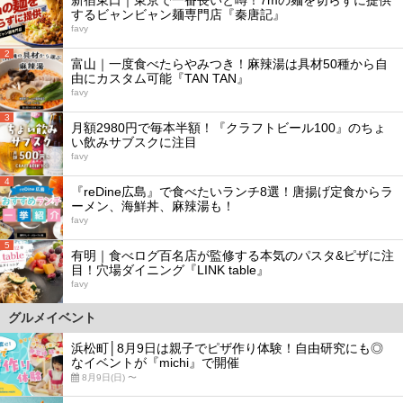
するビャンビャン麺専門店『秦唐記』
favy
2
富山｜一度食べたらやみつき！麻辣湯は具材50種から自
由にカスタム可能『TAN TAN』
favy
3
月額2980円で毎本半額！『クラフトビール100』のちょ
い飲みサブスクに注目
favy
4
『reDine広島』で食べたいランチ8選！唐揚げ定食からラ
ーメン、海鮮丼、麻辣湯も！
favy
5
有明｜食べログ百名店が監修する本気のパスタ&ピザに注
目！穴場ダイニング『LINK table』
favy
グルメイベント
浜松町│8月9日は親子でピザ作り体験！自由研究にも◎
なイベントが『michi』で開催
8月9日(日) 〜