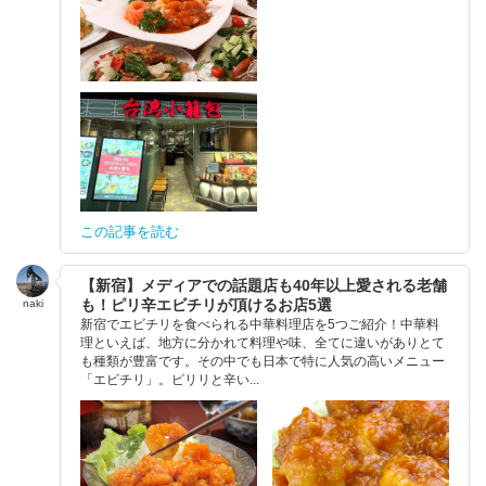
この記事を読む
【新宿】メディアでの話題店も40年以上愛される老舗
も！ピリ辛エビチリが頂けるお店5選
naki
新宿でエビチリを食べられる中華料理店を5つご紹介！中華料
理といえば、地方に分かれて料理や味、全てに違いがありとて
も種類が豊富です。その中でも日本で特に人気の高いメニュー
「エビチリ」。ピリリと辛い...