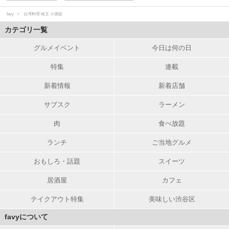
favy
台湾料理 味王 小酒舘
カテゴリ一覧
グルメイベント
今日は何の日
特集
連載
新着情報
新着店舗
サブスク
ラーメン
肉
食べ放題
ランチ
ご当地グルメ
おもしろ・話題
スイーツ
居酒屋
カフェ
テイクアウト特集
美味しい渋谷区
favyについて