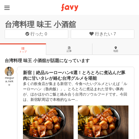
台湾料理 味王 小酒舘
行った
0
行きたい
7
記事
地図
トップ
台湾料理 味王 小酒舘が話題になっています
新宿｜絶品ルーローハン6選！とろとろに煮込んだ豚
肉に甘いタレが絡む台湾グルメを堪能
mogur
a.nek
多くの飲食店が集まる新宿で、今食べたいグルメといえば「ル
o
ーローハン（魯肉飯）」。とろとろに煮込まれた甘辛い豚肉
が、ほかほかのご飯と絡み合う台湾のソウルフードです。今回
は、新宿駅周辺で本格的なルー...