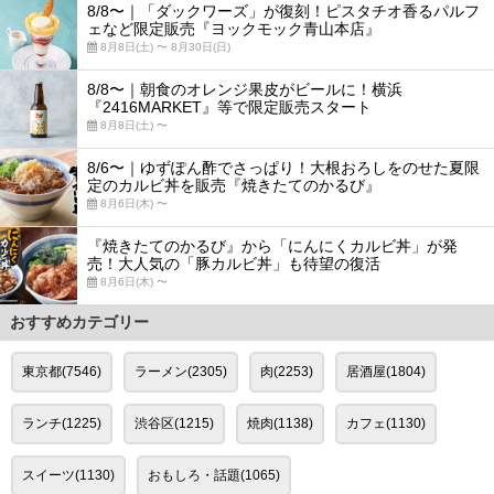
8/8〜｜「ダックワーズ」が復刻！ピスタチオ香るパルフ
ェなど限定販売『ヨックモック青山本店』
8月8日(土) 〜 8月30日(日)
8/8〜｜朝食のオレンジ果皮がビールに！横浜
『2416MARKET』等で限定販売スタート
8月8日(土) 〜
8/6〜｜ゆずぽん酢でさっぱり！大根おろしをのせた夏限
定のカルビ丼を販売『焼きたてのかるび』
8月6日(木) 〜
『焼きたてのかるび』から「にんにくカルビ丼」が発
売！大人気の「豚カルビ丼」も待望の復活
8月6日(木) 〜
おすすめカテゴリー
東京都(7546)
ラーメン(2305)
肉(2253)
居酒屋(1804)
ランチ(1225)
渋谷区(1215)
焼肉(1138)
カフェ(1130)
スイーツ(1130)
おもしろ・話題(1065)